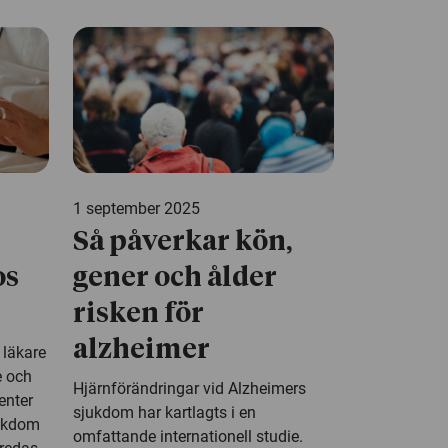
1 september 2025
Så påverkar kön,
os
gener och ålder
risken för
alzheimer
a läkare
e och
Hjärnförändringar vid Alzheimers
enter
sjukdom har kartlagts i en
jukdom
omfattande internationell studie.