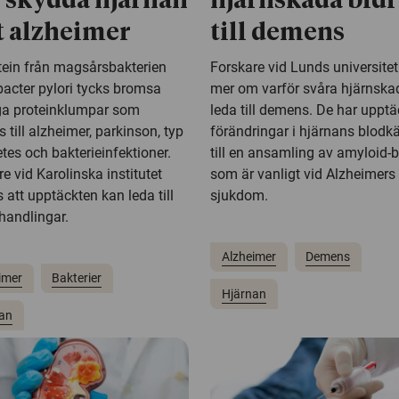
 skydda hjärnan
hjärnskada bidr
 alzheimer
till demens
otein från magsårsbakterien
Forskare vid Lunds universitet
bacter pylori tycks bromsa
mer om varför svåra hjärnska
ga proteinklumpar som
leda till demens. De har upptä
 till alzheimer, parkinson, typ
förändringar i hjärnans blodkä
tes och bakterieinfektioner.
till en ansamling av amyloid-b
e vid Karolinska institutet
som är vanligt vid Alzheimers
att upptäckten kan leda till
sjukdom.
handlingar.
Alzheimer
Demens
imer
Bakterier
Hjärnan
an