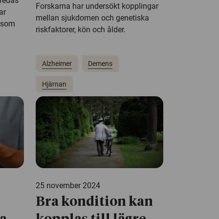
tredas
Forskarna har undersökt kopplingar
ar
mellan sjukdomen och genetiska
t som
riskfaktorer, kön och ålder.
Alzheimer
Demens
Hjärnan
25 november 2024
Bra kondition kan