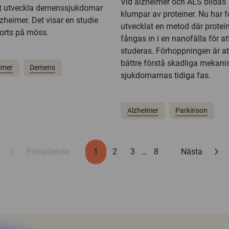
Vid alzheimer och ALS bildas
tt utveckla demenssjukdomar
klumpar av proteiner. Nu har f
zheimer. Det visar en studie
utvecklat en metod där protei
orts på möss.
fångas in i en nanofälla för at
studeras. Förhoppningen är at
bättre förstå skadliga mekani
imer
Demens
sjukdomarnas tidiga fas.
Alzheimer
Parkinson
chevron_left
chevron_right
Föregående
1
2
3
…
8
Nästa