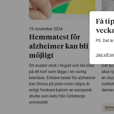
Få ti
19 november 2024
20 sep
vecka
Hemmatest för
Aku
PS. Det är
alzheimer kan bli
öka
Jag vill p
möjligt
de
Ett snabbt stick i fingret och lite blod
Det ty
på ett kort som läggs i en vanlig
akut n
brevlåda. Enklare tester för alzheimer
en stud
kan finnas på plats inom några år,
institu
enligt forskare bakom en europeisk
demen
studie som leds från Göteborgs
universitet.
Deme