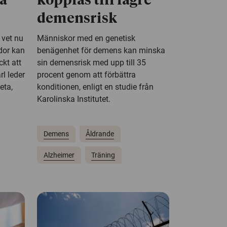
a
kopplas till lägre
demensrisk
 vet nu
Människor med en genetisk
dor kan
benägenhet för demens kan minska
ckt att
sin demensrisk med upp till 35
rl leder
procent genom att förbättra
eta,
konditionen, enligt en studie från
Karolinska Institutet.
Demens
Åldrande
Alzheimer
Träning