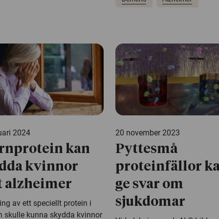
uari 2024
20 november 2023
rnprotein kan
Pyttesmå
dda kvinnor
proteinfällor k
 alzheimer
ge svar om
sjukdomar
ing av ett speciellt protein i
n skulle kunna skydda kvinnor