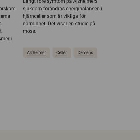
Långt före symtom på Alzheimers
orskare
sjukdom förändras energibalansen i
nerna
hjärnceller som är viktiga för
t
närminnet. Det visar en studie på
t
möss.
smer i
Alzheimer
Celler
Demens