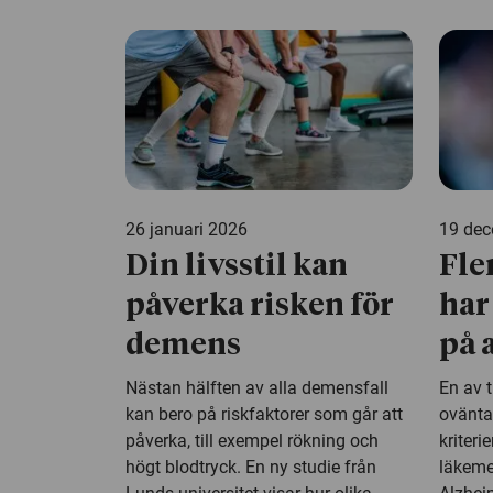
26 januari 2026
19 de
Din livsstil kan
Fle
påverka risken för
har
demens
på 
Nästan hälften av alla demensfall
En av t
kan bero på riskfaktorer som går att
ovänta
påverka, till exempel rökning och
kriteri
högt blodtryck. En ny studie från
läkeme