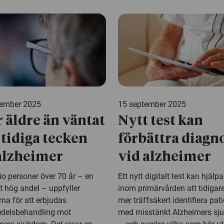
cember 2025
15 september 2025
r äldre än väntat
Nytt test kan
 tidiga tecken
förbättra diagn
alzheimer
vid alzheimer
io personer över 70 år – en
Ett nytt digitalt test kan hjälp
t hög andel – uppfyller
inom primärvården att tidigar
erna för att erbjudas
mer träffsäkert identifiera pati
delsbehandling mot
med misstänkt Alzheimers s