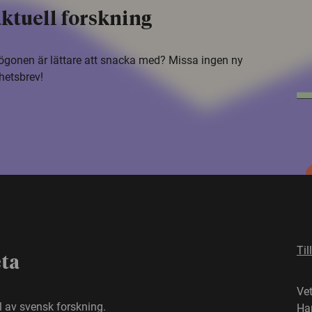
ktuell forskning
i ögonen är lättare att snacka med? Missa ingen ny
hetsbrev!
Til
eta
Ve
el av svensk forskning.
Ha