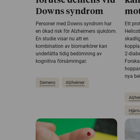
förutse demens vid
kan
Downs syndrom
mot
Personer med Downs syndrom har
Ett pr
en ökad risk för Alzheimers sjukdom.
Helico
En studie visar nu att en
skadli
kombination av biomarkörer kan
kopplas
underlätta tidig bedömning av
2-diabe
kognitiva försämringar.
Forskar
hoppas 
nya be
Demens
Alzheimer
Alzhe
Hjärn