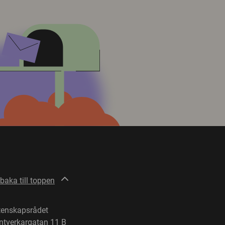
lbaka till toppen
tenskapsrådet
ntverkargatan 11 B