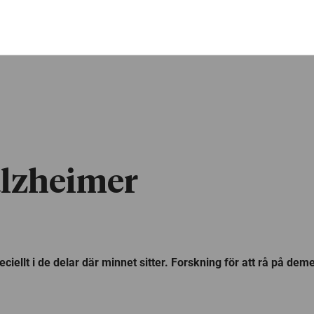
alzheimer
speciellt i de delar där minnet sitter. Forskning för att rå på