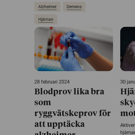
Alzheimer
Demens
Hjärnan
28 februari 2024
30 jan
Blodprov lika bra
Hjä
som
sky
ryggvätskeprov för
mot
att upptäcka
Aktiver
hjärna