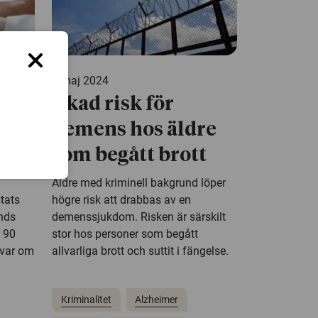
7 maj 2024
Ökad risk för
demens hos äldre
som begått brott
Äldre med kriminell bakgrund löper
tats
högre risk att drabbas av en
unds
demenssjukdom. Risken är särskilt
d 90
stor hos personer som begått
svar om
allvarliga brott och suttit i fängelse.
Kriminalitet
Alzheimer