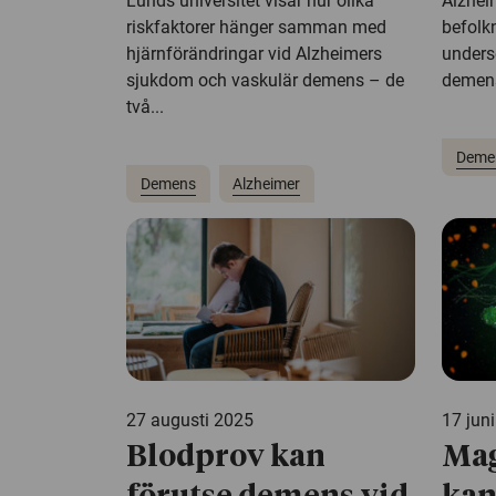
Lunds universitet visar hur olika
Alzhei
riskfaktorer hänger samman med
befolk
hjärnförändringar vid Alzheimers
unders
sjukdom och vaskulär demens – de
demen
två...
Deme
Demens
Alzheimer
27 augusti 2025
17 jun
Blodprov kan
Mag