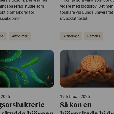
mers sjukdom. Det visar en
– och avgöra vilka som bör u
ningsbaserad studie som
vidare med blodprov. Det men
ökt biomarkörer för
forskare vid Lunds universite
ssjukdomen.
utvecklat testet.
ns
Alzheimer
Alzheimer
Demens
i 2025
19 februari 2025
sårsbakterie
Så kan en