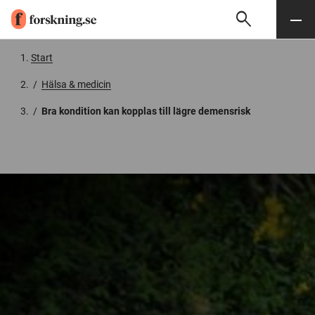
search
Sök
Meny
Gå till innehåll
Start
/
Hälsa & medicin
/
Bra kondition kan kopplas till lägre demensrisk