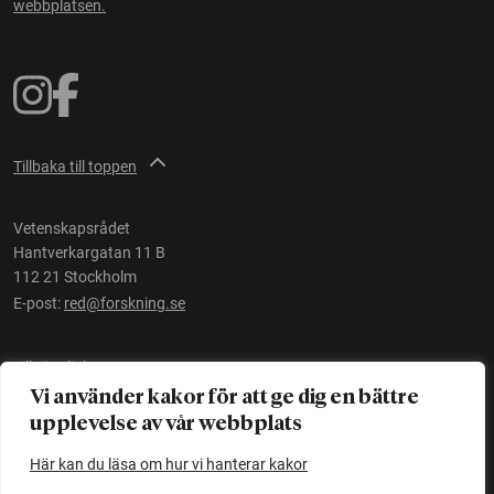
webbplatsen.
Tillbaka till toppen
Vetenskapsrådet
Hantverkargatan 11 B
112 21 Stockholm
E-post:
red@forskning.se
Tillgänglighet
Vi använder kakor för att ge dig en bättre
upplevelse av vår webbplats
Ett initiativ av
Vetenskapsrådet
Här kan du läsa om hur vi hanterar kakor