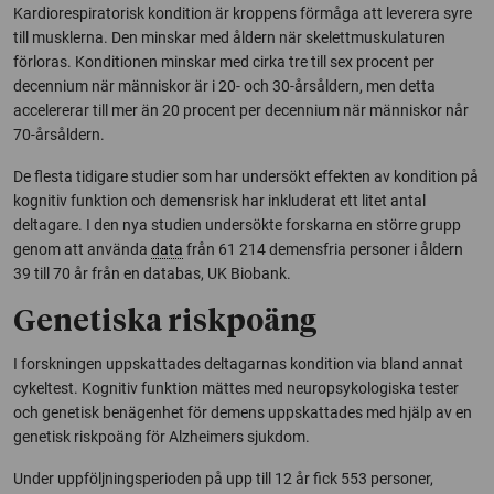
Kardiorespiratorisk kondition är kroppens förmåga att leverera syre
till musklerna. Den minskar med åldern när skelettmuskulaturen
förloras. Konditionen minskar med cirka tre till sex procent per
decennium när människor är i 20- och 30-årsåldern, men detta
accelererar till mer än 20 procent per decennium när människor når
70-årsåldern.
De flesta tidigare studier som har undersökt effekten av kondition på
kognitiv funktion och demensrisk har inkluderat ett litet antal
deltagare. I den nya studien undersökte forskarna en större grupp
genom att använda
data
från 61 214 demensfria personer i åldern
39 till 70 år från en databas, UK Biobank.
Genetiska riskpoäng
I forskningen uppskattades deltagarnas kondition via bland annat
cykeltest. Kognitiv funktion mättes med neuropsykologiska tester
och genetisk benägenhet för demens uppskattades med hjälp av en
genetisk riskpoäng för Alzheimers sjukdom.
Under uppföljningsperioden på upp till 12 år fick 553 personer,