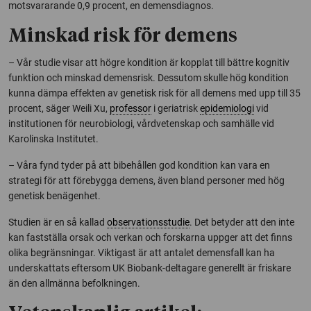
motsvararande 0,9 procent, en demensdiagnos.
Minskad risk för demens
– Vår studie visar att högre kondition är kopplat till bättre kognitiv
funktion och minskad demensrisk. Dessutom skulle hög kondition
kunna dämpa effekten av genetisk risk för all demens med upp till 35
procent, säger Weili Xu,
professor
i geriatrisk
epidemiologi
vid
institutionen för neurobiologi, vårdvetenskap och samhälle vid
Karolinska Institutet.
– Våra fynd tyder på att bibehållen god kondition kan vara en
strategi för att förebygga demens, även bland personer med hög
genetisk benägenhet.
Studien är en så kallad
observationsstudie
. Det betyder att den inte
kan fastställa orsak och verkan och forskarna uppger att det finns
olika begränsningar. Viktigast är att antalet demensfall kan ha
underskattats eftersom UK Biobank-deltagare generellt är friskare
än den allmänna befolkningen.