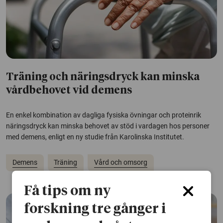
Träning och näringsdryck kan minska
vårdbehovet vid demens
En enkel kombination av dagliga fysiska övningar och proteinrik
näringsdryck kan minska behovet av stöd i vardagen hos personer
med demens, enligt en ny studie från Karolinska Institutet.
Demens
Träning
Vård och omsorg
Få tips om ny
forskning tre gånger i