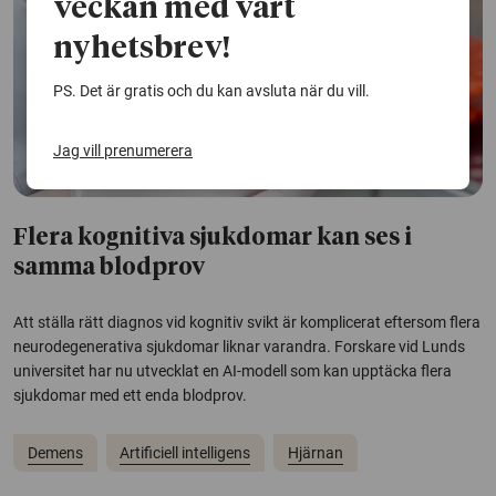
veckan med vårt
nyhetsbrev!
PS. Det är gratis och du kan avsluta när du vill.
Jag vill prenumerera
Flera kognitiva sjukdomar kan ses i
samma blodprov
Att ställa rätt diagnos vid kognitiv svikt är komplicerat eftersom flera
neurodegenerativa sjukdomar liknar varandra. Forskare vid Lunds
universitet har nu utvecklat en AI-modell som kan upptäcka flera
sjukdomar med ett enda blodprov.
Demens
Artificiell intelligens
Hjärnan