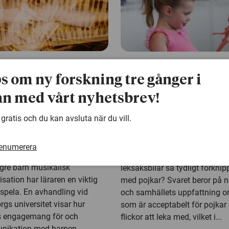
s 2016
8 mars 2016
ps om ny forskning tre gånger i
orn ersätter
Han, hon eller 
n med vårt nyhetsbrev!
e läraren när
Genusrecension
 gratis och du kan avsluta när du vill.
n lär sig musik
barnens favorit
är ett datorprogram sägs vara
Hur kommer det sig att barbi
renumerera
nstruerande och anses kunna
inte kan stå? Och varför är
ngre barn musikalisk
leksaksbilar så tydligt förkni
sation har läraren en viktig
med pojkar? Svaret beror på 
t spela. En avhandling vid
och samhällets uppfattning 
gs universitet visar hur
som är acceptabelt för pojkar
 engagemang för och
flickor att leka med, vilket i...
nikation med barnen