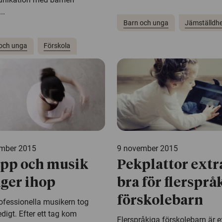
..
Barn och unga
Jämställdh
och unga
Förskola
mber 2015
9 november 2015
pp och musik
Pekplattor extr
ger ihop
bra för flersprå
förskolebarn
ofessionella musikern tog
edigt. Efter ett tag kom
Flerspråkiga förskolebarn är e