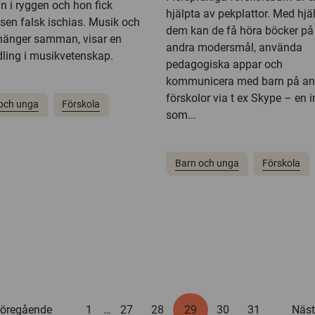
n i ryggen och hon fick
hjälpta av pekplattor. Med hjä
sen falsk ischias. Musik och
dem kan de få höra böcker på 
hänger samman, visar en
andra modersmål, använda
ling i musikvetenskap.
pedagogiska appar och
kommunicera med barn på an
förskolor via t ex Skype – en 
och unga
Förskola
som...
Barn och unga
Förskola
öregående
1
…
27
28
29
30
31
Näs