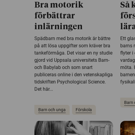
Bra motorik
Så 
förbättrar
för
inlärningen
lära
Spädbarn med bra motorik är bättre
Ett gla
på att lösa uppgifter som kräver bra
barns r
tankeförmåga. Det visar en ny studie
flyter 
gjord vid Uppsala universitets Barn-
vardag
och Babylab och som snart
möta. I
publiceras online i den vetenskapliga
barnen
tidskriften Psychological Science.
fysikal
Det här...
Barn 
Barn och unga
Förskola