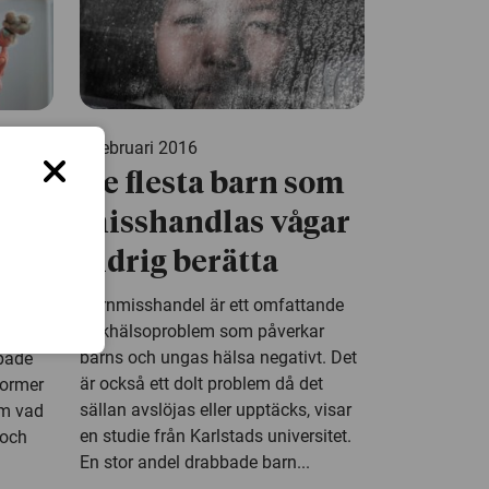
5 februari 2016
De flesta barn som
hen?
misshandlas vågar
 av
aldrig berätta
er
Barnmisshandel är ett omfattande
edockor
folkhälsoproblem som påverkar
barns och ungas hälsa negativt. Det
ppade
är också ett dolt problem då det
normer
sällan avslöjas eller upptäcks, visar
om vad
en studie från Karlstads universitet.
 och
En stor andel drabbade barn...