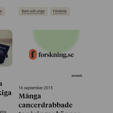
Barn och unga
Förskola
et
a
16 september 2015
kiga
Många
cancerdrabbade
xtra