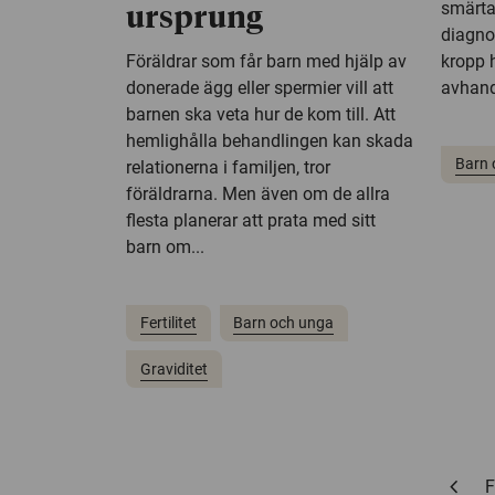
smärta
ursprung
diagno
Föräldrar som får barn med hjälp av
kropp 
donerade ägg eller spermier vill att
avhand
barnen ska veta hur de kom till. Att
hemlighålla behandlingen kan skada
Barn 
relationerna i familjen, tror
föräldrarna. Men även om de allra
flesta planerar att prata med sitt
barn om...
Fertilitet
Barn och unga
Graviditet
chevron_left
F