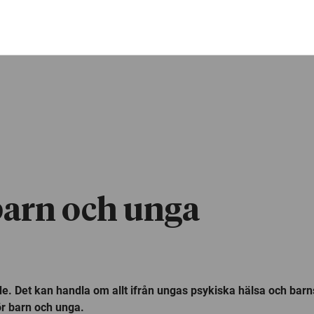
arn och unga
. Det kan handla om allt ifrån ungas psykiska hälsa och barnsju
ör barn och unga.