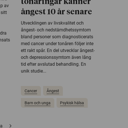
tonåringar känner
lp av
ångest 10 år senare
sitt
Utvecklingen av livskvalitet och
ångest- och nedstämdhetssymtom
dra
bland personer som diagnosticerats
insats
med cancer under tonåren följer inte
ett rakt spår. En del utvecklar ångest-
och depressionssymtom även lång
tid efter avslutad behandling. En
unik studie...
Cancer
Ångest
Barn och unga
Psykisk hälsa
chevron_right
ta