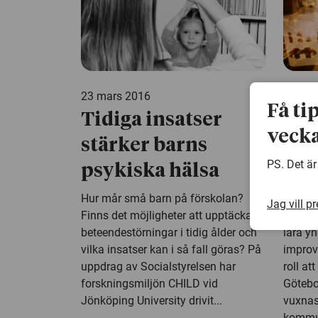
23 mars 2016
23 mar
Få ti
​Tidiga insatser
Dat
vecka
stärker barns
int
PS. Det är
psykiska hälsa
bar
Hur mår små barn på förskolan?
Även n
Jag vill p
Finns det möjligheter att upptäcka
självi
beteendestörningar i tidig ålder och
lära y
vilka insatser kan i så fall göras? På
improvi
uppdrag av Socialstyrelsen har
roll at
forskningsmiljön CHILD vid
Götebor
Jönköping University drivit...
vuxnas
kommu