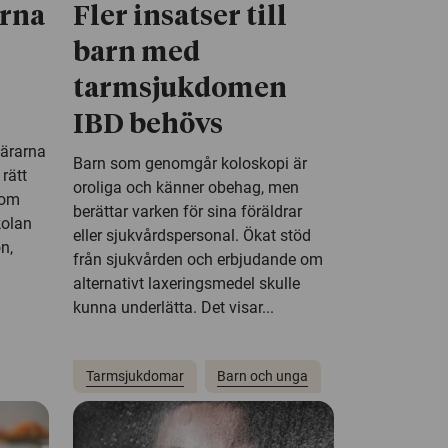
arna
Fler insatser till
barn med
tarmsjukdomen
IBD behövs
lärarna
Barn som genomgår koloskopi är
rätt
oroliga och känner obehag, men
som
berättar varken för sina föräldrar
kolan
eller sjukvårdspersonal. Ökat stöd
n,
från sjukvården och erbjudande om
alternativt laxeringsmedel skulle
kunna underlätta. Det visar...
Tarmsjukdomar
Barn och unga