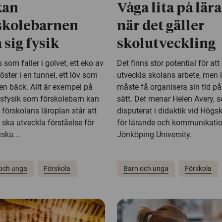
kan
Våga lita på lär
skolebarnen
när det gäller
 sig fysik
skolutveckling
s som faller i golvet, ett eko av
Det finns stor potential för att
öster i en tunnel, ett löv som
utveckla skolans arbete, men 
i en bäck. Allt är exempel på
måste få organisera sin tid på 
sfysik som förskolebarn kan
sätt. Det menar Helen Avery, 
 förskolans läroplan står att
disputerat i didaktik vid Högs
 ska utveckla förståelse för
för lärande och kommunikatio
iska...
Jönköping University.
och unga
Förskola
Barn och unga
Förskola