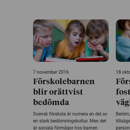
7 november 2016
18 okt
Förskolebarnen
För
blir orättvist
fos
bedömda
väg
Svensk förskola är numera en del av
Beröm,
en stark bedömningskultur. Men det
tillsäg
är sociala förmågor hos barnen
persona