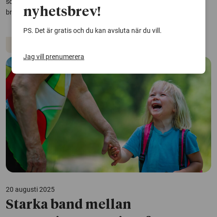
söka och få stöd, visar en studie. Normer kring maskulinitet och
nyhetsbrev!
bristande kunskap om våld lyfts fram som vanliga hinder.
PS. Det är gratis och du kan avsluta när du vill.
Relationer
Vård och omsorg
Jag vill prenumerera
20 augusti 2025
Starka band mellan