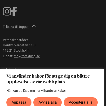
Tillbaka till toppen
Vetenskapsrådet
Hantverkargatan 11 B
112 21 Stockholm
E-post:
red@forskning.se
Tillgänglighet
Vi använder kakor för att ge dig en bättre
upplevelse av vår webbplats
Ett initiativ av
Vetenskapsrådet
Här kan du läsa om hur vi hanterar kakor
Anpassa
Avvisa alla
Acceptera alla