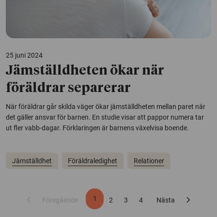
25 juni 2024
Jämställdheten ökar när
föräldrar separerar
När föräldrar går skilda väger ökar jämställdheten mellan paret när
det gäller ansvar för barnen. En studie visar att pappor numera tar
ut fler vabb-dagar. Förklaringen är barnens växelvisa boende.
Jämställdhet
Föräldraledighet
Relationer
chevron_left
chevron_right
1
Föregående
2
3
4
Nästa