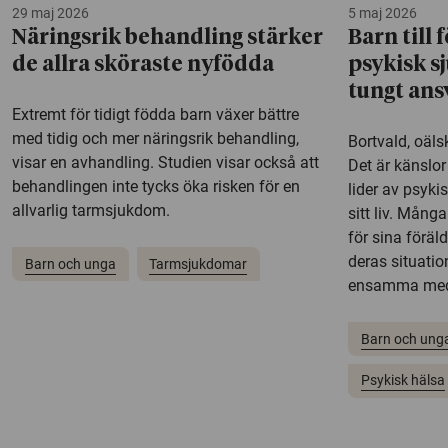
29 maj 2026
5 maj 2026
Näringsrik behandling stärker
Barn till
de allra sköraste nyfödda
psykisk s
tungt ans
Extremt för tidigt födda barn växer bättre
med tidig och mer näringsrik behandling,
Bortvald, oäl
visar en avhandling. Studien visar också att
Det är känslor
behandlingen inte tycks öka risken för en
lider av psyki
allvarlig tarmsjukdom.
sitt liv. Mång
för sina föräl
deras situatio
Barn och unga
Tarmsjukdomar
ensamma med
Barn och ung
Psykisk hälsa