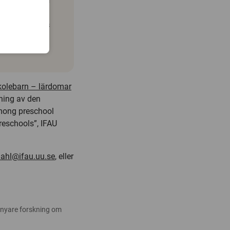
dra­penning för
tal förskolor
a har samlats
i förskolan,
kolebarn – lärdomar
ning av den
among preschool
preschools”, IFAU
ndahl@ifau.uu.se
, eller
 nyare forskning om