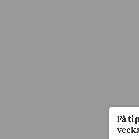
Få ti
vecka