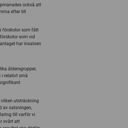
uppmanades också att
mma efter till
 förskolor som fått
förskolor som vid
antaget har insatsen
lika åldersgrupper,
 i relativt små
signifikant
i vilken utsträckning
jd av satsningen,
ring till varför vi
r svårt att