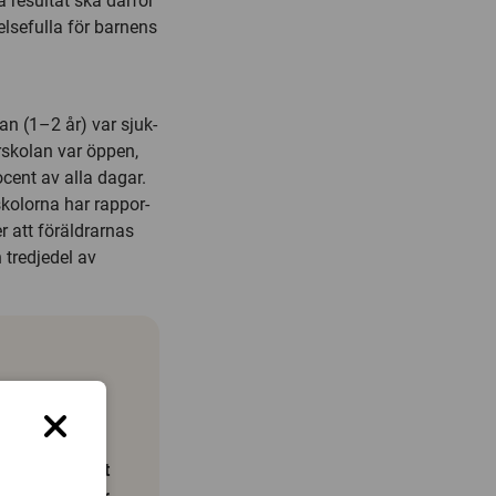
a resultat ska därför
elsefulla för barnens
an (1–2 år) var sjuk­
rskolan var öppen,
cent av alla dagar.
skolorna har rappor­
r att föräldrarnas
 tredjedel av
om går i
arför. Inom
m vilka barn
 har vi kopplat