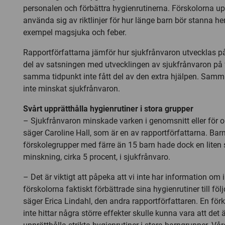
personalen och förbättra hygienrutinerna. Förskolorna 
använda sig av riktlinjer för hur länge barn bör stanna he
exempel magsjuka och feber.
Rapportförfattarna jämför hur sjukfrånvaron utvecklas på
del av satsningen med utvecklingen av sjukfrånvaron på 
samma tidpunkt inte fått del av den extra hjälpen. Samm
inte minskat sjukfrånvaron.
Svårt upprätthålla hygienrutiner i stora grupper
– Sjukfrånvaron minskade varken i genomsnitt eller för o
säger Caroline Hall, som är en av rapportförfattarna. Barn
förskolegrupper med färre än 15 barn hade dock en liten 
minskning, cirka 5 procent, i sjukfrånvaro.
– Det är viktigt att påpeka att vi inte har information om 
förskolorna faktiskt förbättrade sina hygienrutiner till föl
säger Erica Lindahl, den andra rapportförfattaren. En förkla
inte hittar några större effekter skulle kunna vara att det ä