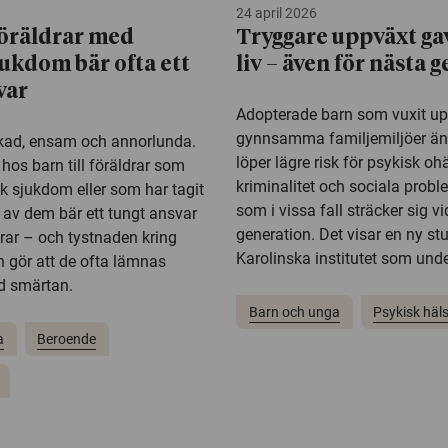
24 april 2026
 föräldrar med
Tryggare uppväxt ga
jukdom bär ofta ett
liv – även för nästa 
var
Adopterade barn som vuxit up
gynnsamma familjemiljöer än
skad, ensam och annorlunda.
löper lägre risk för psykisk oh
 hos barn till föräldrar som
kriminalitet och sociala probl
sk sjukdom eller som har tagit
som i vissa fall sträcker sig vi
a av dem bär ett tungt ansvar
generation. Det visar en ny st
drar – och tystnaden kring
Karolinska institutet som unde
n gör att de ofta lämnas
 smärtan.
Barn och unga
Psykisk häl
a
Beroende