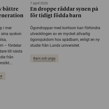
7 april 2026
v bättre
En droppe räddar synen på
generation
för tidigt födda barn
p i mer
Ögondroppar med kortison kan förhindra
 sina syskon
utvecklingen av en mycket allvarlig
älsa,
ögonsjukdom hos spädbarn, enligt en ny
em – fördelar
studie från Lunds universitet.
dare till nästa
udie från
Barn och unga
rsökt...
sa