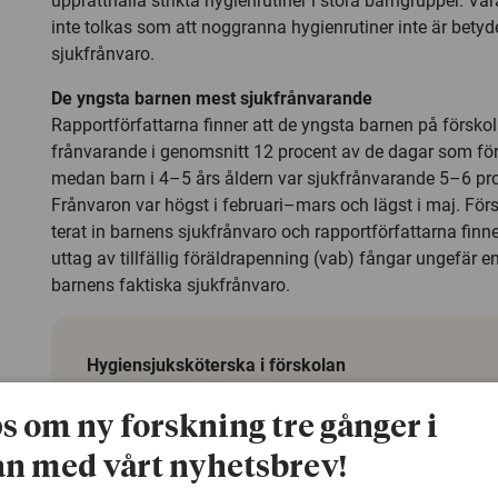
upprätthålla strikta hygienrutiner i stora barngrupper. Vår
inte tolkas som att noggranna hygienrutiner inte är betyd
sjukfrånvaro.
De yngsta barnen mest sjukfrånvarande
Rapportförfattarna finner att de yngsta barnen på förskol
frånvarande i genomsnitt 12 procent av de dagar som fö
medan barn i 4–5 års åldern var sjukfrånvarande 5–6 pro
Frånvaron var högst i februari–mars och lägst i maj. För
terat in barnens sjukfrånvaro och rapportförfattarna finne
uttag av tillfällig föräldrapenning (vab) fångar ungefär en
barnens faktiska sjukfrånvaro.
Hygiensjuksköterska i förskolan
Det har hittills saknats registeruppgifter om vilka s
förskolan och hur ofta de är sjukfrånvarande och v
ps om ny forskning tre gånger i
ramen för denna studie har vi samlat in uppgifter o
n med vårt nyhetsbrev!
som går i förskolan i Göteborg. Till dessa uppgifter