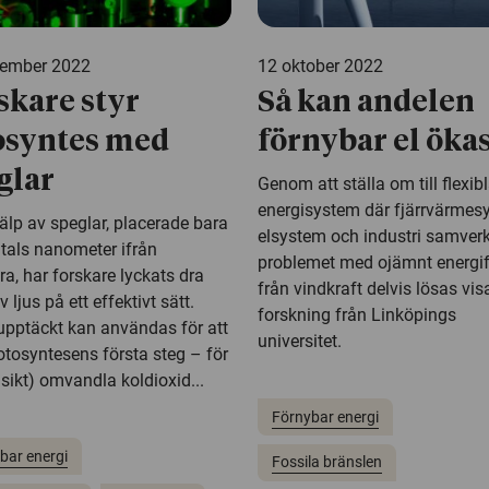
vember 2022
12 oktober 2022
skare styr
Så kan andelen
osyntes med
förnybar el öka
glar
Genom att ställa om till flexib
energisystem där fjärrvärmes
älp av speglar, placerade bara
elsystem och industri samver
tals nanometer ifrån
problemet med ojämnt energif
a, har forskare lyckats dra
från vindkraft delvis lösas vis
v ljus på ett effektivt sätt.
forskning från Linköpings
upptäckt kan användas för att
universitet.
otosyntesens första steg – för
 sikt) omvandla koldioxid...
Förnybar energi
bar energi
Fossila bränslen