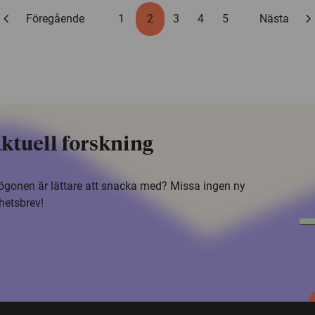
hevron_left
chevron_rig
Föregående
1
2
3
4
5
Nästa
ktuell forskning
i ögonen är lättare att snacka med? Missa ingen ny
hetsbrev!