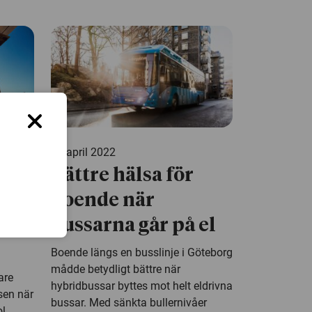
27 april 2022
om
Bättre hälsa för
för
boende när
bussarna går på el
Boende längs en busslinje i Göteborg
mådde betydligt bättre när
are
hybridbussar byttes mot helt eldrivna
sen när
bussar. Med sänkta bullernivåer
l.