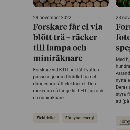
29 november 2022
28 no
Forskare får el via
For
blött trä – räcker
fot
till lampa och
spe
miniräknare
Med hj
hundra
Forskare vid KTH har låtit vatten
varandr
passera genom förädlat trä och
nytta a
därigenom fått elektricitet. Den
Deras 
räcker än så länge till LED-ljus och
styra f
en miniräknare.
att (på
Elektricitet
Förnybar energi
Förny