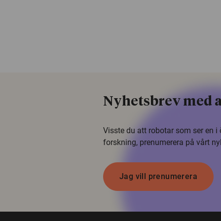
c
Nyhetsbrev med a
Visste du att robotar som ser en 
forskning, prenumerera på vårt ny
Jag vill prenumerera