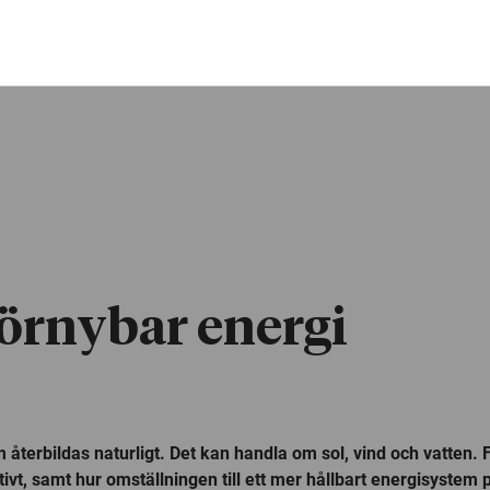
örnybar energi
återbildas naturligt. Det kan handla om sol, vind och vatten. 
ivt, samt hur omställningen till ett mer hållbart energisystem