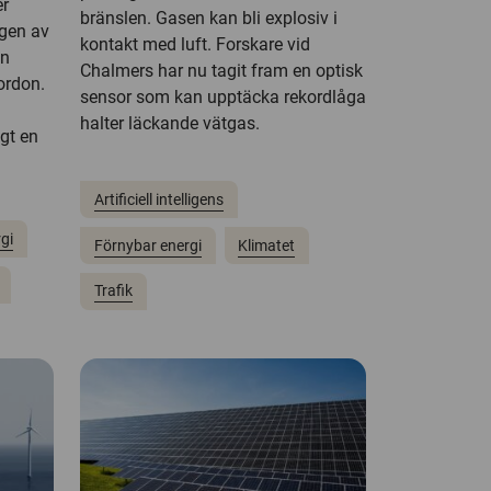
er
bränslen. Gasen kan bli explosiv i
ngen av
kontakt med luft. Forskare vid
en
Chalmers har nu tagit fram en optisk
ordon.
sensor som kan upptäcka rekordlåga
halter läckande vätgas.
igt en
Artificiell intelligens
gi
Förnybar energi
Klimatet
Trafik