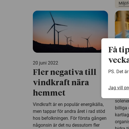
Miljö
Få ti
vecka
20 juni 2022
17 maj
PS. Det är
Fler negativa till
Nyt
vindkraft nära
org
Jag vill p
hemmet
För att
solener
Vindkraft är en populär energikälla,
billiga
men tappar för andra året i rad stöd
kartlag
hos befolkningen. För första gången
organi
någonsin är det nu dessutom fler
bidra t