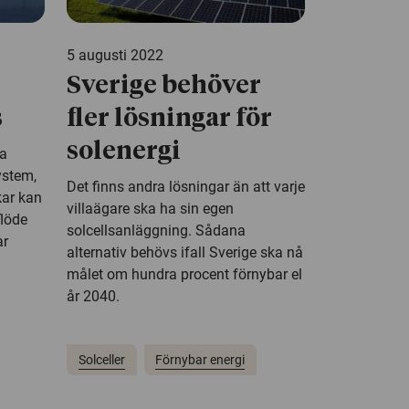
5 augusti 2022
Sverige behöver
s
fler lösningar för
solenergi
la
ystem,
Det finns andra lösningar än att varje
kar kan
villaägare ska ha sin egen
löde
solcellsanläggning. Sådana
ar
alternativ behövs ifall Sverige ska nå
målet om hundra procent förnybar el
år 2040.
Solceller
Förnybar energi