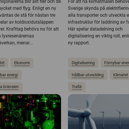
iljonärerna blir allt fler och de
För att nå klimatmålen behöv
ycket med flyg. Enligt en ny
Sverige skynda på elektrifieri
väntas de stå för nästan tre
alla transporter och utveckla 
delar av koldioxidutsläppen
infrastruktur för laddning av f
er. Krafttag behövs nu för att
Här spelar datadelning och
 lyxresenärernas
digitalisering en viktig roll, enl
åverkan, menar...
ny rapport.
tet
Ekonomi
Digitalisering
Förnybar ener
bar energi
Hållbar utveckling
Klimatet
la bränslen
Trafik