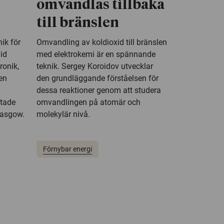
omvandlas tillbaka
till bränslen
nik för
Omvandling av koldioxid till bränslen
vid
med elektrokemi är en spännande
ronik,
teknik. Sergey Koroidov utvecklar
en
den grundläggande förståelsen för
dessa reaktioner genom att studera
utade
omvandlingen på atomär och
lasgow.
molekylär nivå.
Förnybar energi