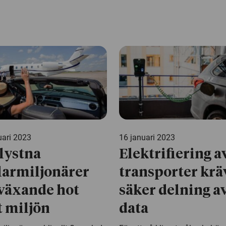
uari 2023
16 januari 2023
lystna
Elektrifiering a
larmiljonärer
transporter krä
 växande hot
säker delning a
 miljön
data