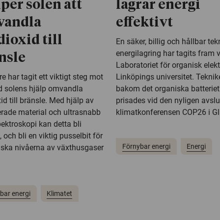
lper solen att
lagrar energi
vandla
effektivt
dioxid till
En säker, billig och hållbar tek
energilagring har tagits fram 
nsle
Laboratoriet för organisk elekt
e har tagit ett viktigt steg mot
Linköpings universitet. Teknik
d solens hjälp omvandla
bakom det organiska batteriet
id till bränsle. Med hjälp av
prisades vid den nyligen avsl
rade material och ultrasnabb
klimatkonferensen COP26 i G
ektroskopi kan detta bli
, och bli en viktig pusselbit för
Förnybar energi
Energi
nska nivåerna av växthusgaser
bar energi
Klimatet