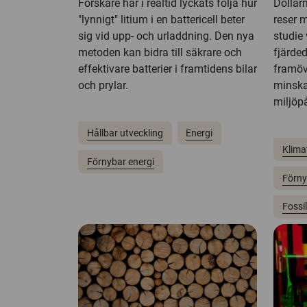
Forskare har i realtid lyckats följa hur
Dollarm
"lynnigt" litium i en battericell beter
reser m
sig vid upp- och urladdning. Den nya
studie 
metoden kan bidra till säkrare och
fjärde
effektivare batterier i framtidens bilar
framöv
och prylar.
minska
miljöp
Hållbar utveckling
Energi
Klima
Förnybar energi
Förny
Fossi