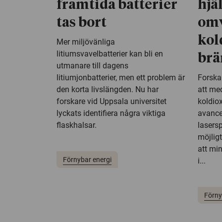
framtida batterier
hjä
tas bort
om
kol
Mer miljövänliga
litiumsvavelbatterier kan bli en
brä
utmanare till dagens
litiumjonbatterier, men ett problem är
Forskar
den korta livslängden. Nu har
att me
forskare vid Uppsala universitet
koldiox
lyckats identifiera några viktiga
avance
flaskhalsar.
lasersp
möjligt
att mi
Förnybar energi
i...
Förny