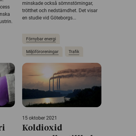
minskade också sömnstörningar,
ocess
trötthet och nedstämdhet. Det visar
inska
en studie vid Göteborgs...
strin.
Förnybar energi
Miljöföroreningar
Trafik
15 oktober 2021
ri
Koldioxid