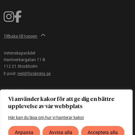
Tillbaka till toppen
Vetenskapsrådet
Hantverkargatan 11 B
112 21 Stockholm
E-post:
red@forskning.se
Tillgänglighet
Vi använder kakor för att ge dig en bättre
upplevelse av vår webbplats
Ett initiativ av
Vetenskapsrådet
Här kan du läsa om hur vi hanterar kakor
Anpassa
Avvisa alla
Acceptera alla