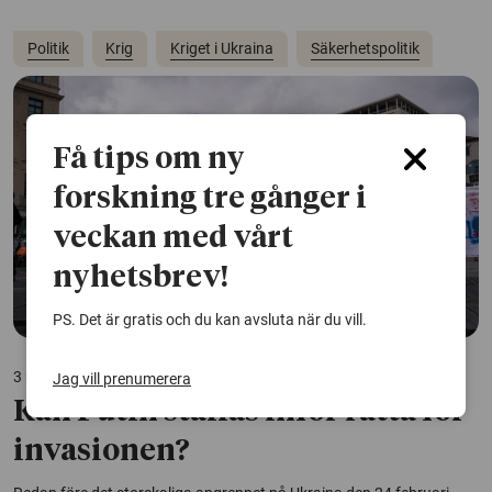
Politik
Krig
Kriget i Ukraina
Säkerhetspolitik
Få tips om ny
forskning tre gånger i
veckan med vårt
nyhetsbrev!
PS. Det är gratis och du kan avsluta när du vill.
3 mars 2022
Jag vill prenumerera
Kan Putin ställas inför rätta för
invasionen?