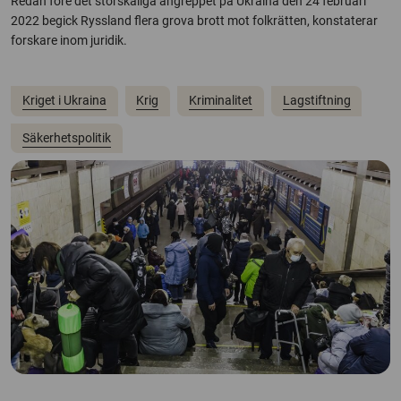
Redan före det storskaliga angreppet på Ukraina den 24 februari
2022 begick Ryssland flera grova brott mot folkrätten, konstaterar
forskare inom juridik.
Kriget i Ukraina
Krig
Kriminalitet
Lagstiftning
Säkerhetspolitik