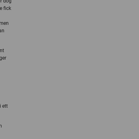
r dog
e fick
 men
an
nt
äger
 ett
m