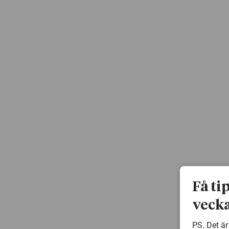
Få ti
vecka
PS. Det är