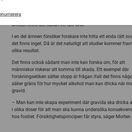
Hur ska man få någon som dricker för mycket alkohol att 
Det är jättesvårt att säga, eftersom människor är olika oc
renumerera
många saker runtomkring påverkar. I sådana komplicerad
ämnen finns det sällan
ett
rätt svar.
I en del ämnen försöker forskare inte hitta ett enda rätt sv
det finns inget. Då är det naturligt att studier kommer fram 
olika resultat.
Det finns också sådant man inte kan forska om, för att
människor riskerar att komma till skada. Ett exempel där
forskningsetiken sätter stopp är frågan ifall det finns någ
säker gräns för hur mycket alkohol man kan dricka när m
gravid.
– Man kan inte skapa experiment där gravida ska dricka 
i olika doser för att man ska kunna undersöka konsekven
hos fostret. Försiktighetsprincipen får styra, säger Morten