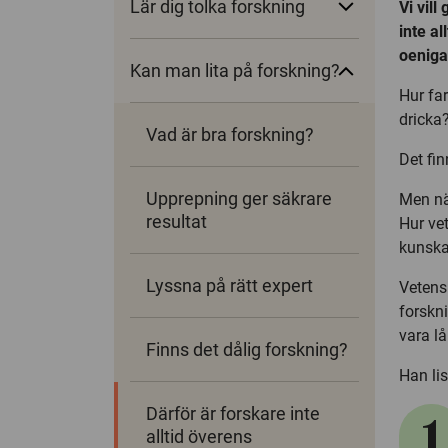
Lär dig tolka forskning
Vi vil
inte al
oeniga
Kan man lita på forskning?
Hur fa
dricka
Vad är bra forskning?
Det fi
Upprepning ger säkrare
Men nä
resultat
Hur vet
kunsk
Lyssna på rätt expert
Vetens
forskn
vara lå
Finns det dålig forskning?
Han lis
Därför är forskare inte
1
alltid överens