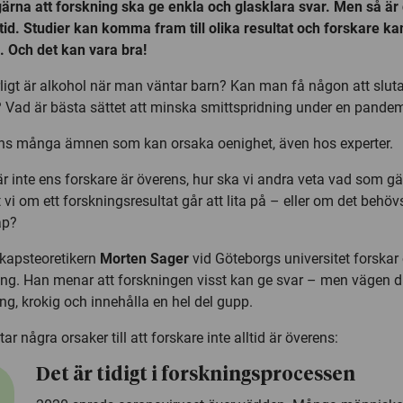
l gärna att forskning ska ge enkla och glasklara svar. Men så är
ltid. Studier kan komma fram till olika resultat och forskare ka
. Och det kan vara bra!
rligt är alkohol när man väntar barn? Kan man få någon att slut
? Vad är bästa sättet att minska smittspridning under en pande
nns många ämnen som kan orsaka oenighet, även hos experter.
r inte ens forskare är överens, hur ska vi andra veta vad som gä
 vi om ett forskningsresultat går att lita på – eller om det behö
ap?
kapsteoretikern
Morten Sager
vid Göteborgs universitet forska
ing. Han menar att forskningen visst kan ge svar – men vägen d
ng, krokig och innehålla en hel del gupp.
tar några orsaker till att forskare inte alltid är överens:
Det är tidigt i forskningsprocessen