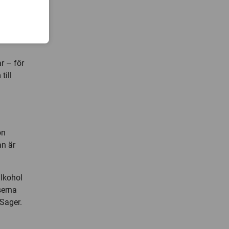
sluta?
h
e
ar – för
till
on
an är
alkohol
serna
 Sager.