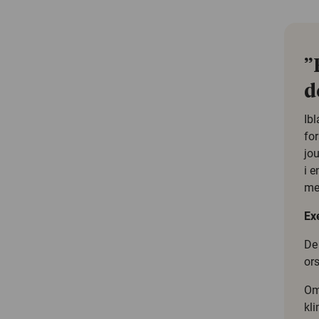
”
d
Ibl
for
jou
i e
men
Ex
De 
or
Om
kli