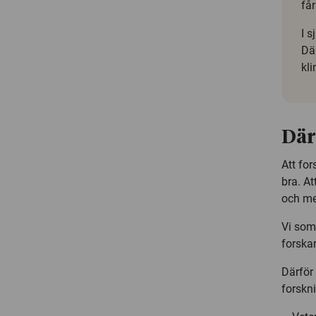
få
I s
Dä
kli
Där
Att for
bra. At
och mer
Vi som 
forska
Därför
forskn