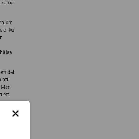
n kamel
iga om
e olika
r
 hälsa
som det
 att
. Men
t ett