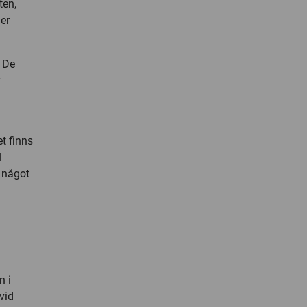
ten,
ger
. De
et finns
l
 något
n i
vid