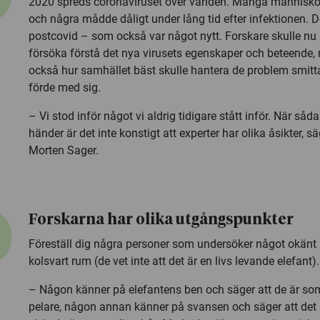
2020 spreds coronaviruset över världen. Många människo
och några mådde dåligt under lång tid efter infektionen. D
postcovid – som också var något nytt. Forskare skulle nu
försöka förstå det nya virusets egenskaper och beteende,
också hur samhället bäst skulle hantera de problem smitt
förde med sig.
– Vi stod inför något vi aldrig tidigare stått inför. När såda
händer är det inte konstigt att experter har olika åsikter, s
Morten Sager.
Forskarna har olika utgångspunkter
Föreställ dig några personer som undersöker något okänt i
kolsvart rum (de vet inte att det är en livs levande elefant).
– Någon känner på elefantens ben och säger att de är so
pelare, någon annan känner på svansen och säger att det