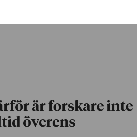
rför är forskare inte
ltid överens