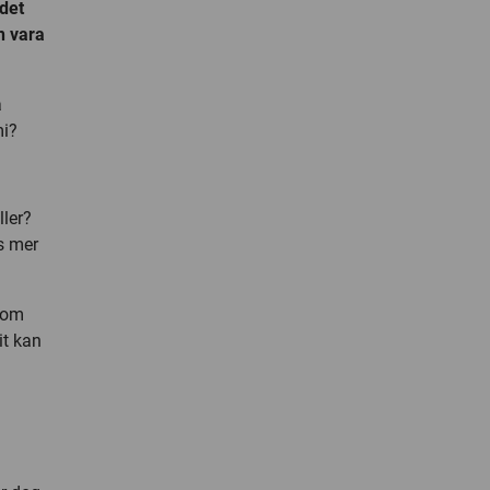
 det
n vara
a
mi?
ller?
vs mer
r om
it kan