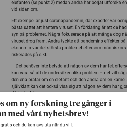
elefanten (se punkt 2) medan andra har börjat utforska e
vid sidan om.
Ett exempel är just coronapandemin, där experter var oen
bästa sättet att hantera viruset. En förklaring är att de had
syn på problemet. Några fokuserade på att många dog nä
viruset drog fram. Andra tyckte att pandemins effekter på
ekonomin var det största problemet eftersom människors
riskerades på sikt.
– Det behöver inte betyda att någon av dem har fel, efter
kan vara så att de undersöker olika problem – det vill säga
den ena pratar om en elefant och den andra om en kamel
självklart kan det också visa sig att någon av dem har gjor
dåligt jobb!
ps om ny forskning tre gånger i
n med vårt nyhetsbrev!
Knepiga frågor har inte enkla svar
 gratis och du kan avsluta när du vill.