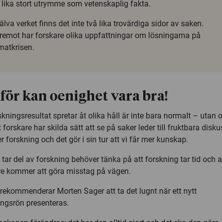
r lika stort utrymme som vetenskaplig fakta.
jälva verket finns det inte två lika trovärdiga sidor av saken.
remot har forskare olika uppfattningar om lösningarna på
matkrisen.
för kan oenighet vara bra!
skningsresultat spretar åt olika håll är inte bara normalt – utan 
t forskare har skilda sätt att se på saker leder till fruktbara disk
 forskning och det gör i sin tur att vi får mer kunskap.
tar del av forskning behöver tänka på att forskning tar tid och a
re kommer att göra misstag på vägen.
 rekommenderar Morten Sager att ta det lugnt när ett nytt
ingsrön presenteras.