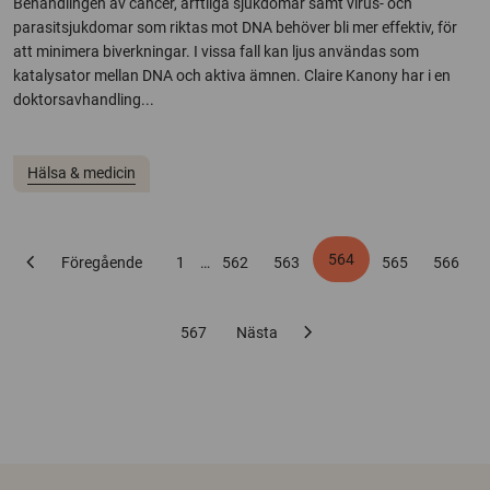
Behandlingen av cancer, ärftliga sjukdomar samt virus- och
parasitsjukdomar som riktas mot DNA behöver bli mer effektiv, för
att minimera biverkningar. I vissa fall kan ljus användas som
katalysator mellan DNA och aktiva ämnen. Claire Kanony har i en
doktorsavhandling...
Hälsa & medicin
chevron_left
564
Föregående
1
…
562
563
565
566
chevron_right
567
Nästa