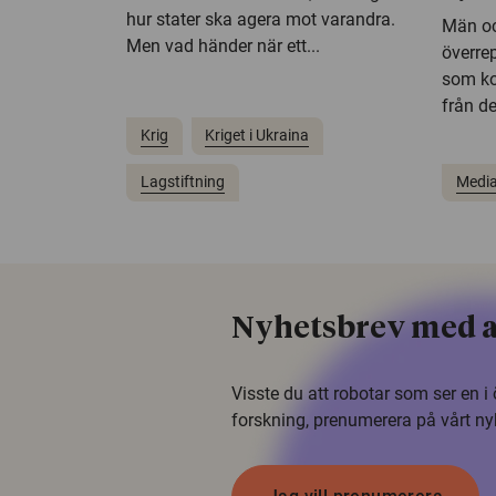
hur stater ska agera mot varandra.
Män oc
Men vad händer när ett...
överre
som ko
från de
Krig
Kriget i Ukraina
Lagstiftning
Media
Nyhetsbrev med a
Visste du att robotar som ser en 
forskning, prenumerera på vårt ny