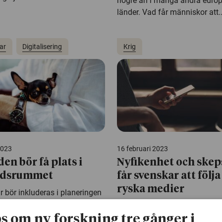
högre än i många andra euro
länder. Vad får människor att..
ar
Digitalisering
Krig
2023
16 februari 2023
en bör få plats i
Nyfikenhet och skep
ddsrummet
får svenskar att följa
ryska medier
r bör inkluderas i planeringen
lförsvaret, menar forskare vid
Långtifrån alla håller med om
rshögskolan. Till exempel bör
budskapen, men vill ändå ha k
ps om ny forskning tre gånger i