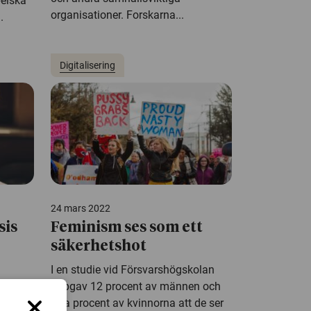
peiska
organisationer. Forskarna...
.
Digitalisering
24 mars 2022
sis
Feminism ses som ett
säkerhetshot
I en studie vid Försvarshögskolan
uppgav 12 procent av männen och
fyra procent av kvinnorna att de ser
oll.