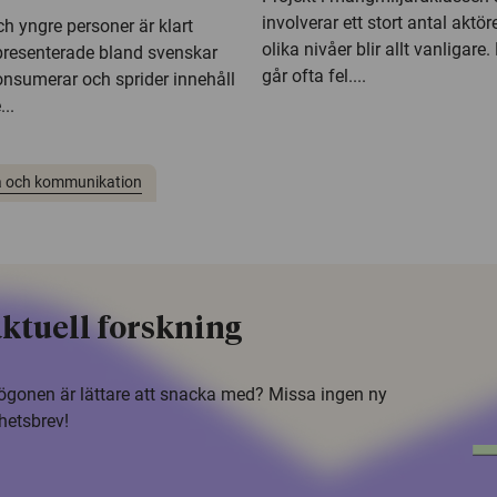
involverar ett stort antal aktör
h yngre personer är klart
olika nivåer blir allt vanligare
presenterade bland svenskar
går ofta fel....
nsumerar och sprider innehåll
...
 och kommunikation
ktuell forskning
i ögonen är lättare att snacka med? Missa ingen ny
hetsbrev!