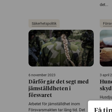
det...
Säkerhetspolitik
Försv
6 november 2023
3 april 
Därför går det segt med
Hund
jämställdheten i
sky
försvaret
Husdju
av tota
Arbetet för jämställdhet inom
Försva
Försvarsmakten tar lång tid. Det
Få ti