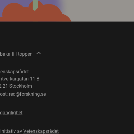
lbaka till toppen
tenskapsrådet
ntverkargatan 11 B
2 21 Stockholm
post:
red@forskning.se
lgänglighet
 initiativ av
Vetenskapsrådet