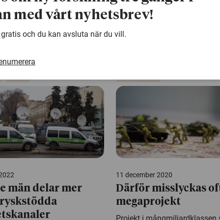
 kunna...
Andra är skeptiska till etabler
n med vårt nyhetsbrev!
medier. Det finns en...
 gratis och du kan avsluta när du vill.
Media och kommunikation
renumerera
Djur
Demokrati
 2022
11 december 2020
e män delar mer
Därför misslyckas of
 ryskstödda
megaprojekt
tskanaler
Projekt i mångmiljardklassen