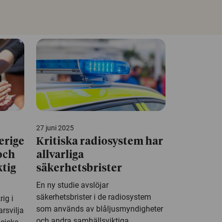
27 juni 2025
verige
Kritiska radiosystem har
och
allvarliga
ktig
säkerhetsbrister
En ny studie avslöjar
säkerhetsbrister i de radiosystem
rig i
som används av blåljusmyndigheter
rsvilja
och andra samhällsviktiga