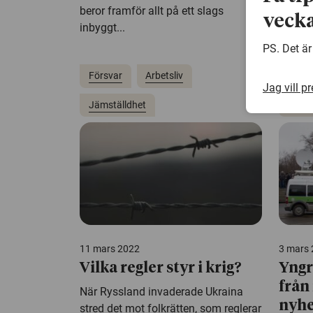
hunden
beror framför allt på ett slags
vecka
inbyggt...
PS. Det är
Försvar
Arbetsliv
Jag vill p
Jämställdhet
Krig
11 mars 2022
3 mars
Vilka regler styr i krig?
Yngr
från
När Ryssland invaderade Ukraina
nyhe
stred det mot folkrätten, som reglerar