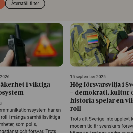
Återställ filter
l 2026
15 september 2025
säkerhet i viktiga
Hög försvarsvilja i S
osystem
– demokrati, kultur 
historia spelar en vi
a
roll
ommunikationssystem har en
 roll i många samhällsviktiga
Trots att Sverige inte upplevt k
mheter, som polis,
modern tid är svenskars försva
gstjänst och försvar. Trots