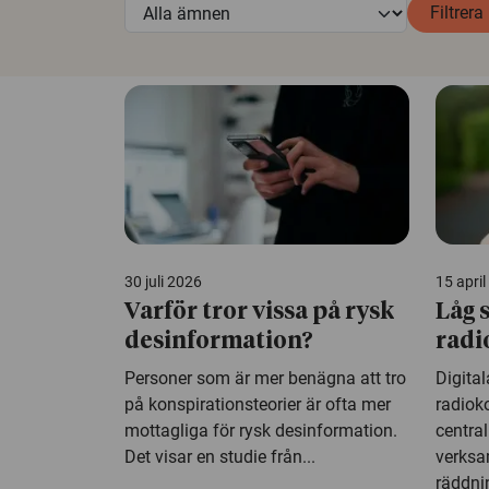
Filtrera
30 juli 2026
15 apri
Varför tror vissa på rysk
Låg 
desinformation?
radi
Personer som är mer benägna att tro
Digital
på konspirationsteorier är ofta mer
radiok
mottagliga för rysk desinformation.
central
Det visar en studie från...
verksa
räddnin