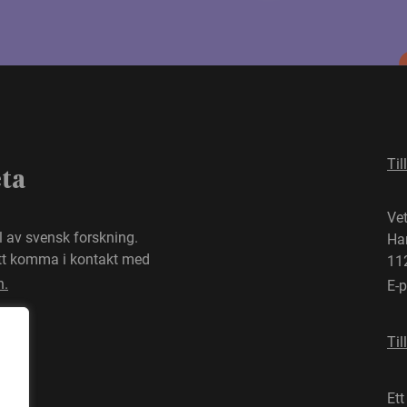
Til
eta
Ve
el av svensk forskning.
Ha
att komma i kontakt med
11
n.
E-
Til
Ett