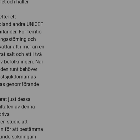
het och håller
fter ett
 bland andra UNICEF
länder. För femtio
lingsstörning och
attar att i mer än en
t salt och att i två
av befolkningen. När
lden runt behöver
ristsjukdomarnas
eras genomförande
rat just dessa
ultaten av denna
driva
en studie att
eln för att bestämma
undersökningar i