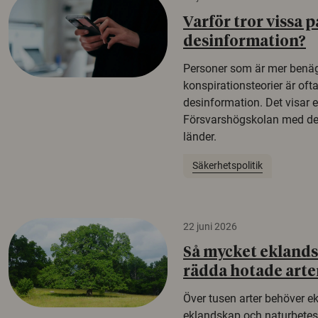
Varför tror vissa p
desinformation?
Personer som är mer benäg
konspirationsteorier är oft
desinformation. Det visar e
Försvarshögskolan med del
länder.
Säkerhetspolitik
22 juni 2026
Så mycket eklandsk
rädda hotade arte
Över tusen arter behöver e
eklandskap och naturbetesma