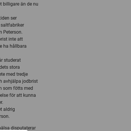
billigare än de nu
tiden ser
 saltfabriker
an Peterson.
ist inte att
te ha hållbara
år studerat
dets stora
te med tredje
h avhjälpa jodbrist
rn som fötts med
else för att kunna
r.
t aldrig
rson.
hälsa disputaterar