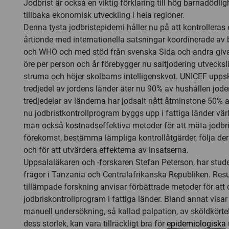
Jodbrist är också en viktig förklaring till hög barnadödlig
tillbaka ekonomisk utveckling i hela regioner.
Denna tysta jodbristepidemi håller nu på att kontrolleras e
årtionde med internationella satsningar koordinerade av
och WHO och med stöd från svenska Sida och andra givar
öre per person och år förebygger nu saltjodering utvecks
struma och höjer skolbarns intelligenskvot. UNICEF uppsk
tredjedel av jordens länder äter nu 90% av hushållen jodera
tredjedelar av länderna har jodsalt nått åtminstone 50% 
nu jodbristkontrollprogram byggs upp i fattiga länder vär
man också kostnadseffektiva metoder för att mäta jodb
förekomst, bestämma lämpliga kontrollåtgärder, följa d
och för att utvärdera effekterna av insatserna.
Uppsalaläkaren och -forskaren Stefan Peterson, har stude
frågor i Tanzania och Centralafrikanska Republiken. Res
tillämpade forskning anvisar förbättrade metoder för att 
jodbriskontrollprogram i fattiga länder. Bland annat visar 
manuell undersökning, så kallad palpation, av sköldkört
dess storlek, kan vara tillräckligt bra för
epidemiologiska