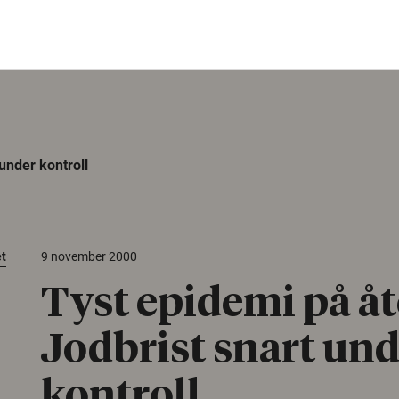
under kontroll
et
9 november 2000
Tyst epidemi på åt
Jodbrist snart un
kontroll