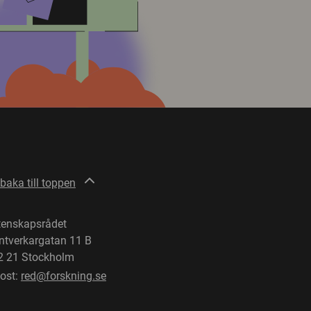
lbaka till toppen
tenskapsrådet
ntverkargatan 11 B
2 21 Stockholm
post:
red@forskning.se