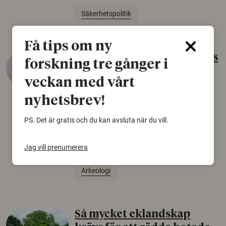
Säkerhetspolitik
Få tips om ny
Gammalt skinn var Sveriges
forskning tre gånger i
äldsta sko
veckan med vårt
22 juni 2026
nyhetsbrev!
Det som arkeologer länge trodde var en
björnfäll visar sig vara delar av en 2000 år
PS. Det är gratis och du kan avsluta när du vill.
gammal sko. Fyndet bär spår av romerskt
skomode och beskrivs som mycket ovanligt i
Jag vill prenumerera
Norden.
Arkeologi
Så mycket eklandskap