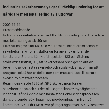
Industrins säkerhetsanalys ger tillräckligt underlag för att
gå vidare med lokalisering av slutförvar
2000-11-14
Pressmeddelande
Industrins säkerhetsanalys ger tillräckligt underlag för att gå vidare
med lokalisering av slutförvar
Efter att ha granskat SR 97, d.v.s. kärnkraftsindustrins senaste
säkerhetsanalys för ett slutförvar för använt kärnbränsle
konstaterar Statens kärnkraftinspektion, SKI och Statens
strålskyddsinstitut, SSI, att säkerhetsanalysen ger en allsidig
belysning av de flesta säkerhets- och strålskyddsfrågor men att
analysen också har en del brister som måste rättas till i senare
skeden av platsvalsprocessen.
Regeringen krävde 1996 att SKB skulle genomföra en
säkerhetsanalys och att den skulle granskas av myndigheterna
innan SKB får gå vidare med nästa steg i lokaliseringsprocessen,
d.v.s. platsunder-sökningar med provborrningar i minst två
kommuner. SR 97 är SKB:s svar på regeringskravet. SR 97 beskriver