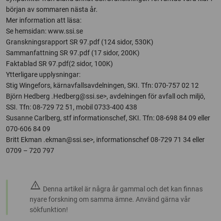
början av sommaren nästa år.
Mer information att läsa:
Se hemsidan: www.ssi.se
Granskningsrapport SR 97.pdf (124 sidor, 530K)
Sammanfattning SR 97.pdf (17 sidor, 200K)
Faktablad SR 97.pdf(2 sidor, 100K)
Ytterligare upplysningar:
Stig Wingefors, kärnavfallsavdelningen, SKI. Tfn: 070-757 02 12
Björn Hedberg
.Hedberg@ssi.se>, avdelningen för avfall och miljö,
SSI. Tfn: 08-729 72 51, mobil 0733-400 438
Susanne Carlberg, stf informationschef, SKI. Tfn: 08-698 84 09 eller
070-606 84 09
Britt Ekman
.ekman@ssi.se>, informationschef 08-729 71 34 eller
0709 – 720 797
warning
Denna artikel är några år gammal och det kan finnas
nyare forskning om samma ämne. Använd gärna vår
sökfunktion!