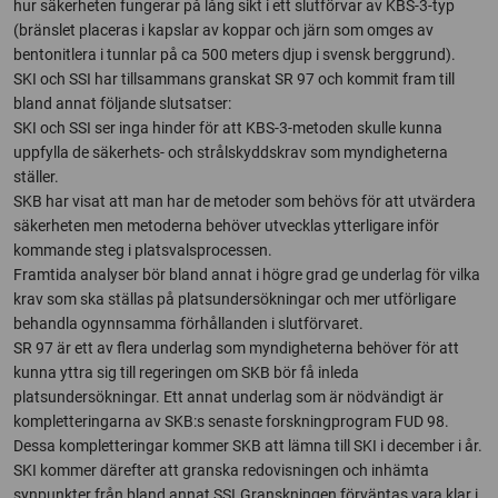
hur säkerheten fungerar på lång sikt i ett slutförvar av KBS-3-typ
(bränslet placeras i kapslar av koppar och järn som omges av
bentonitlera i tunnlar på ca 500 meters djup i svensk berggrund).
SKI och SSI har tillsammans granskat SR 97 och kommit fram till
bland annat följande slutsatser:
SKI och SSI ser inga hinder för att KBS-3-metoden skulle kunna
uppfylla de säkerhets- och strålskyddskrav som myndigheterna
ställer.
SKB har visat att man har de metoder som behövs för att utvärdera
säkerheten men metoderna behöver utvecklas ytterligare inför
kommande steg i platsvalsprocessen.
Framtida analyser bör bland annat i högre grad ge underlag för vilka
krav som ska ställas på platsundersökningar och mer utförligare
behandla ogynnsamma förhållanden i slutförvaret.
SR 97 är ett av flera underlag som myndigheterna behöver för att
kunna yttra sig till regeringen om SKB bör få inleda
platsundersökningar. Ett annat underlag som är nödvändigt är
kompletteringarna av SKB:s senaste forskningprogram FUD 98.
Dessa kompletteringar kommer SKB att lämna till SKI i december i år.
SKI kommer därefter att granska redovisningen och inhämta
synpunkter från bland annat SSI.Granskningen förväntas vara klar i