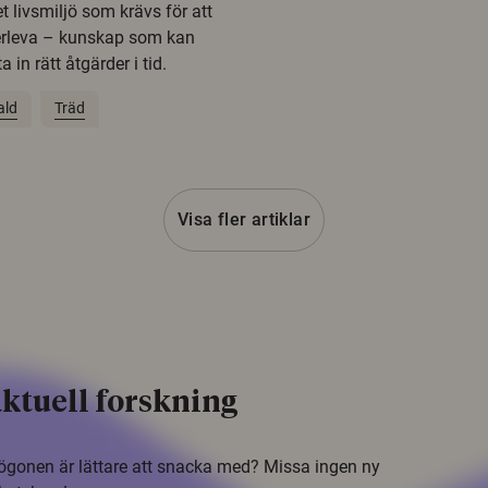
t livsmiljö som krävs för att
erleva – kunskap som kan
 in rätt åtgärder i tid.
ald
Träd
Visa fler artiklar
ktuell forskning
i ögonen är lättare att snacka med? Missa ingen ny