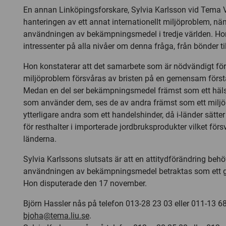
En annan Linköpingsforskare, Sylvia Karlsson vid Tema V
hanteringen av ett annat internationellt miljöproblem, nä
användningen av bekämpningsmedel i tredje världen. Hon
intressenter på alla nivåer om denna fråga, från bönder t
Hon konstaterar att det samarbete som är nödvändigt för 
miljöproblem försvåras av bristen på en gemensam först
Medan en del ser bekämpningsmedel främst som ett häl
som använder dem, ses de av andra främst som ett milj
ytterligare andra som ett handelshinder, då i-länder sätter 
för resthalter i importerade jordbruksprodukter vilket försvå
länderna.
Sylvia Karlssons slutsats är att en attitydförändring behö
användningen av bekämpningsmedel betraktas som ett gl
Hon disputerade den 17 november.
Björn Hassler nås på telefon 013-28 23 03 eller 011-13 68
bjoha@tema.liu.se
.