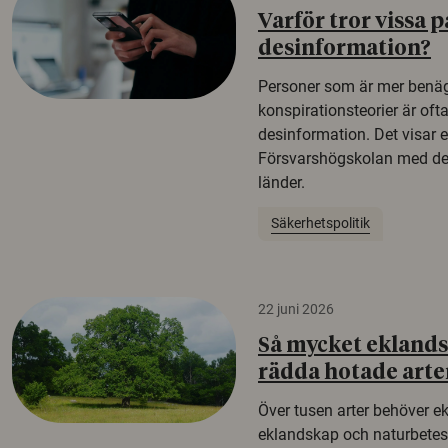
Varför tror vissa p
desinformation?
Personer som är mer benäg
konspirationsteorier är oft
desinformation. Det visar e
Försvarshögskolan med del
länder.
Säkerhetspolitik
22 juni 2026
Så mycket eklandsk
rädda hotade arte
Över tusen arter behöver e
eklandskap och naturbetesma