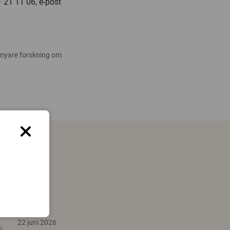
 21 11 06, e-post
 nyare forskning om
22 juni 2026