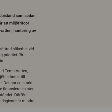
ljöbistånd som sedan
r att miljöfrågor
svatten, hantering av
ättrad säkerhet vid
 prioritet för
ön.
id Tema Vatten,
öbiståndet till
. Det har en starkt
e finansiera en stor
ståndet. Därför
ndsgivare är mindre