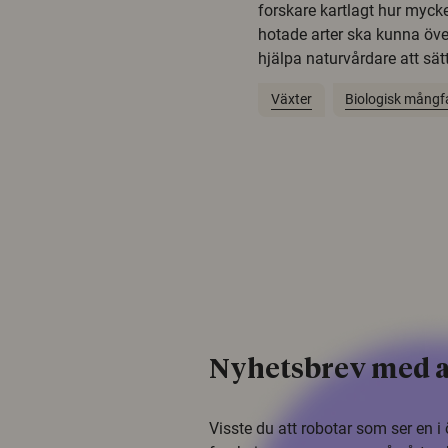
forskare kartlagt hur mycke
hotade arter ska kunna öv
hjälpa naturvårdare att sätta
Växter
Biologisk mångf
Nyhetsbrev med a
Visste du att robotar som ser en 