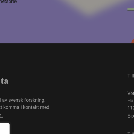
hetsbrev!
Til
eta
Ve
el av svensk forskning.
Ha
att komma i kontakt med
11
n.
E-