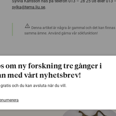
Sylvia Karlsson nås på telefon 013 – 28 25 08 eller 013 –
sylka@tema.liu.se
.
warning
Denna artikel är några år gammal och det kan finnas
samma ämne. Använd gärna vår sökfunktion!
ps om ny forskning tre gånger i
n med vårt nyhetsbrev!
 gratis och du kan avsluta när du vill.
renumerera