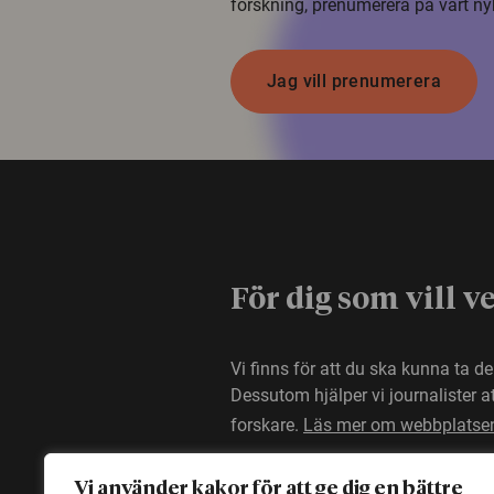
forskning, prenumerera på vårt ny
Jag vill prenumerera
För dig som vill v
Vi finns för att du ska kunna ta d
Dessutom hjälper vi journalister 
forskare.
Läs mer om webbplatse
Vi använder kakor för att ge dig en bättre