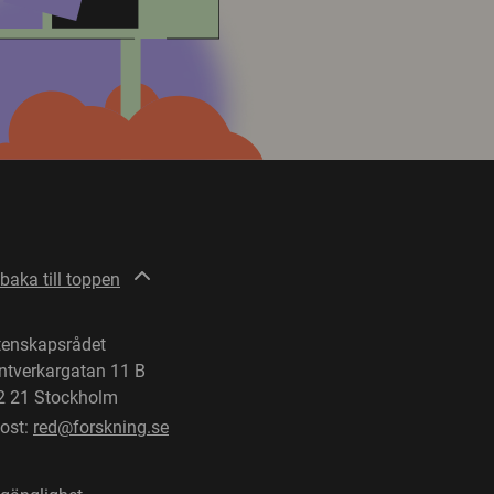
lbaka till toppen
tenskapsrådet
ntverkargatan 11 B
2 21 Stockholm
post:
red@forskning.se