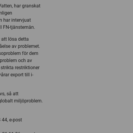
atten, har granskat
mligen
 har intervjuat
ill FN-tjänstemän.
att lösa detta
åelse av problemet.
soproblem för dem
öproblem och av
strikta restriktioner
rar export till i-
vs, så att
obalt miljöproblem.
 44, e-post