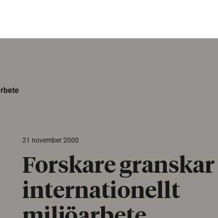
arbete
21 november 2000
Forskare granskar
internationellt
miljöarbete