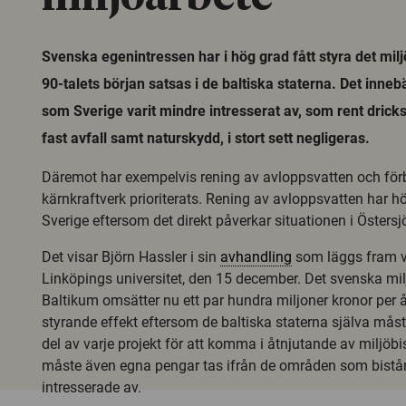
Svenska egenintressen har i hög grad fått styra det mi
90-talets början satsas i de baltiska staterna. Det innebä
som Sverige varit mindre intresserat av, som rent drick
fast avfall samt naturskydd, i stort sett negligeras.
Däremot har exempelvis rening av avloppsvatten och förb
kärnkraftverk prioriterats. Rening av avloppsvatten har hög
Sverige eftersom det direkt påverkar situationen i Östersj
Det visar Björn Hassler i sin
avhandling
som läggs fram v
Linköpings universitet, den 15 december. Det svenska milj
Baltikum omsätter nu ett par hundra miljoner kronor per år
styrande effekt eftersom de baltiska staterna själva måst
del av varje projekt för att komma i åtnjutande av miljöbi
måste även egna pengar tas ifrån de områden som bistå
intresserade av.