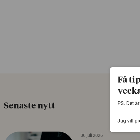
Få ti
vecka
PS. Det är
Senaste nytt
Jag vill p
30 juli 2026