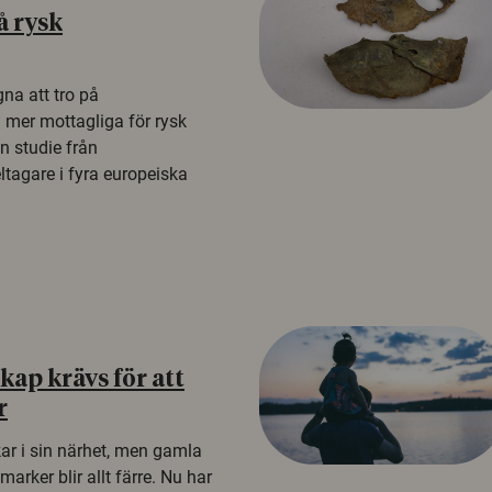
å rysk
na att tro på
a mer mottagliga för rysk
n studie från
tagare i fyra europeiska
ap krävs för att
r
kar i sin närhet, men gamla
rker blir allt färre. Nu har