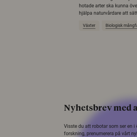
hotade arter ska kunna öv
hjälpa naturvårdare att sätta
Växter
Biologisk mångf
Nyhetsbrev med a
Visste du att robotar som ser en 
forskning, prenumerera på vårt ny