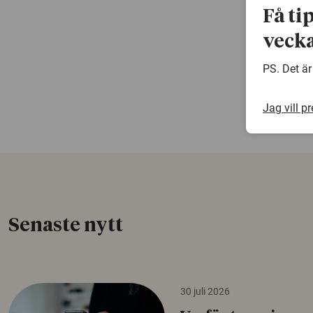
Få ti
vecka
PS. Det är
Jag vill p
Senaste nytt
30 juli 2026