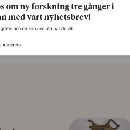
Ulrika.Bergman@farmtox.slu.se
ps om ny forskning tre gånger i
n med vårt nyhetsbrev!
warning
Denna artikel är några år gammal och det kan finnas
 gratis och du kan avsluta när du vill.
samma ämne. Använd gärna vår sökfunktion!
renumerera