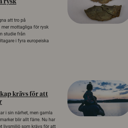
å rysk
na att tro på
a mer mottagliga för rysk
n studie från
tagare i fyra europeiska
ap krävs för att
r
kar i sin närhet, men gamla
rker blir allt färre. Nu har
t livsmiljö som krävs för att