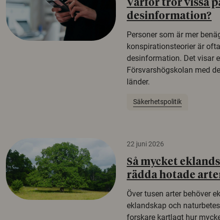
Varför tror vissa p
desinformation?
Personer som är mer benäg
konspirationsteorier är oft
desinformation. Det visar e
Försvarshögskolan med del
länder.
Säkerhetspolitik
22 juni 2026
Så mycket eklandsk
rädda hotade arte
Över tusen arter behöver e
eklandskap och naturbetesma
forskare kartlagt hur mycke