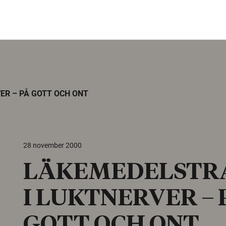
R – PÅ GOTT OCH ONT
28 november 2000
LÄKEMEDELSTR
I LUKTNERVER – 
GOTT OCH ONT