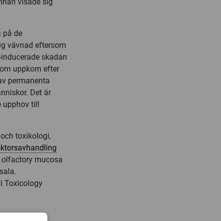
nnan visade sig
a på de
ig vävnad eftersom
l-inducerade skadan
 som uppkom efter
p av permanenta
nniskor. Det är
 upphov till
och toxikologi,
ktorsavhandling
e olfactory mucosa
sala.
l Toxicology