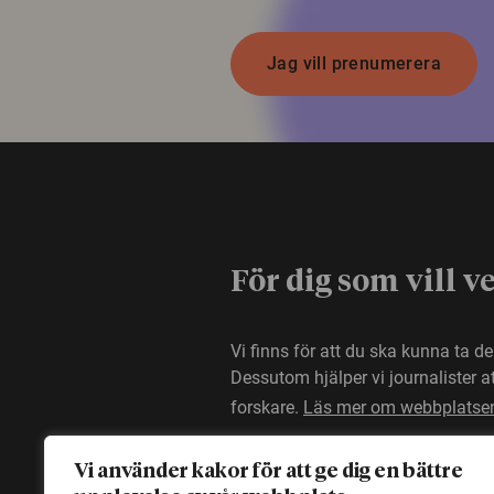
Jag vill prenumerera
För dig som vill v
Vi finns för att du ska kunna ta d
Dessutom hjälper vi journalister 
forskare.
Läs mer om webbplatse
Vi använder kakor för att ge dig en bättre