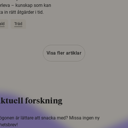
erleva – kunskap som kan
 in rätt åtgärder i tid.
ald
Träd
Visa fler artiklar
ktuell forskning
i ögonen är lättare att snacka med? Missa ingen ny
hetsbrev!