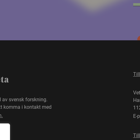
Til
eta
Ve
el av svensk forskning.
Ha
att komma i kontakt med
11
n.
E-
Til