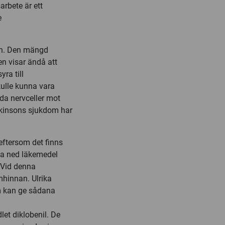
arbete är ett
e
nan. Den mängd
en visar ändå att
yra till
ulle kunna vara
dda nervceller mot
rkinsons sjukdom har
eftersom det finns
yta ned läkemedel
 Vid denna
hinnan. Ulrika
m kan ge sådana
t diklobenil. De