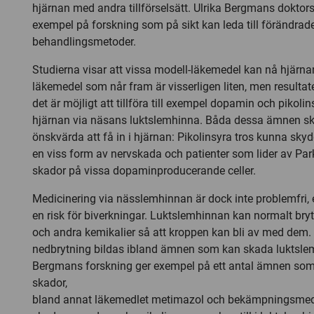
hjärnan med andra tillförselsätt. Ulrika Bergmans doktors
exempel på forskning som på sikt kan leda till förändrad
behandlingsmetoder.
Studierna visar att vissa modell-läkemedel kan nå hjär
läkemedel som når fram är visserligen liten, men resultat
det är möjligt att tillföra till exempel dopamin och pikolins
hjärnan via näsans luktslemhinna. Båda dessa ämnen sk
önskvärda att få in i hjärnan: Pikolinsyra tros kunna sky
en viss form av nervskada och patienter som lider av Pa
skador på vissa dopaminproducerande celler.
Medicinering via nässlemhinnan är dock inte problemfri, 
en risk för biverkningar. Luktslemhinnan kan normalt br
och andra kemikalier så att kroppen kan bli av med dem.
nedbrytning bildas ibland ämnen som kan skada luktslem
Bergmans forskning ger exempel på ett antal ämnen so
skador,
bland annat läkemedlet metimazol och bekämpningsmedle