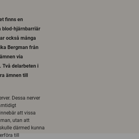
et finns en
 blod-hjärnbarriär
drar också många
rika Bergman från
 ämnen via
 Två delarbeten i
öra ämnen till
erver. Dessa nerver
amtidigt
innebär att vissa
rnan, utan att
 skulle därmed kunna
rföra till