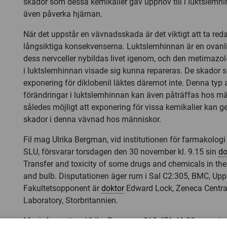
skador som dessa kemikalier gav upphov till i luktslemhi
även påverka hjärnan.
När det uppstår en vävnadsskada är det viktigt att ta red
långsiktiga konsekvenserna. Luktslemhinnan är en ovanl
dess nervceller nybildas livet igenom, och den metimazo
i luktslemhinnan visade sig kunna repareras. De skador
exponering för diklobenil läktes däremot inte. Denna ty
förändringar i luktslemhinnan kan även påträffas hos mä
således möjligt att exponering för vissa kemikalier kan ge
skador i denna vävnad hos människor.
Fil mag Ulrika Bergman, vid institutionen för farmakologi 
SLU, försvarar torsdagen den 30 november kl. 9.15 sin
do
Transfer and toxicity of some drugs and chemicals in th
and bulb. Disputationen äger rum i Sal C2:305, BMC, Upp
Fakultetsopponent är
doktor
Edward Lock, Zeneca Centra
Laboratory, Storbritannien.
Mer information: Ulrika Bergman, 018-471 41 88, e-post: