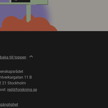
lbaka till toppen
tenskapsrådet
ntverkargatan 11 B
2 21 Stockholm
post:
red@forskning.se
lgänglighet