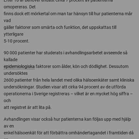
Efter 10 år behöver endast cirka 7 procent av patienterna
omopereras. Det
finns dock ett mörkertal om man tar hänsyn till hur patienterna mår
vad
gäller faktorer som smärta och funktion, det uppskattas till
ytterligare
5-10 procent.
90 000 patienter har studerats i avhandlingsarbetet avseende så
kallade
epidemiologiska
faktorer som ålder, kön och dödlighet. Dessutom
undersöktes
2600 patienter från hela landet med olika hälsoenkäter samt kliniska
undersökningar. Studien visar att cirka 94 procent av de utförda
operationerna i Sverige registreras – vilket är en mycket hög siffra –
och
att registret är att lita på.
Avhandlingen visar också hur patienterna kan följas upp med hjälp
av en
enkel hälsoenkät för att förbättra omhändertagandet i framtiden då