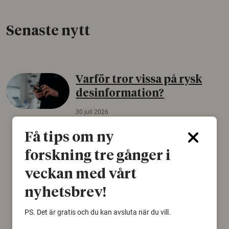
Senaste nytt
Varför tror vissa på rysk
desinformation?
30 juli 2026
Personer som är mer benägna att tro på
Få tips om ny
konspirationsteorier är ofta mer mottagliga
för rysk desinformation. Det visar en studie
forskning tre gånger i
från Försvarshögskolan med deltagare i fyra
veckan med vårt
europeiska länder.
nyhetsbrev!
Säkerhetspolitik
PS. Det är gratis och du kan avsluta när du vill.