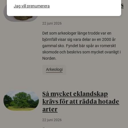
Gammalt skinn var Sveriges
Jag vill prenumerera
äldsta sko
22 juni 2026
Det som arkeologer länge trodde var en
björnfäll visar sig vara delar av en 2000 år
gammal sko. Fyndet bär spår av romerskt
skomode och beskrivs som mycket ovanligt i
Norden.
Arkeologi
Så mycket eklandskap
krävs för att rädda hotade
arter
22 juni 2026