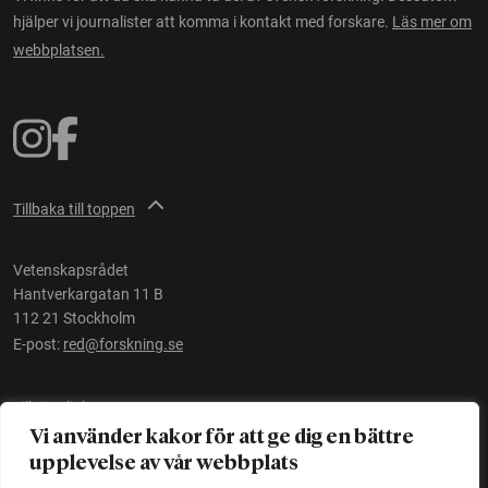
hjälper vi journalister att komma i kontakt med forskare.
Läs mer om
webbplatsen.
Tillbaka till toppen
Vetenskapsrådet
Hantverkargatan 11 B
112 21 Stockholm
E-post:
red@forskning.se
Tillgänglighet
Vi använder kakor för att ge dig en bättre
upplevelse av vår webbplats
Ett initiativ av
Vetenskapsrådet