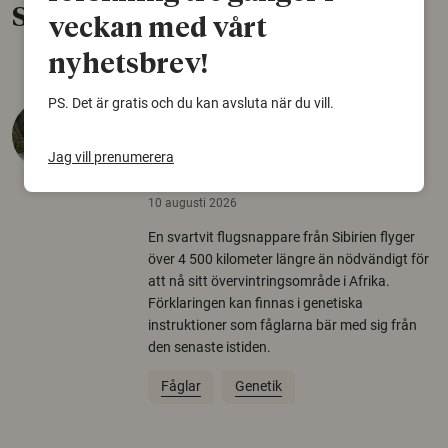
Senaste nytt
veckan med vårt
nyhetsbrev!
PS. Det är gratis och du kan avsluta när du vill.
Gener från istiden styr
flyttfåglars omvägar till
Jag vill prenumerera
Afrika
10 augusti 2026
En svartvit flugsnappare från Sibirien flyger
över 4 500 kilometer längre än nödvändigt för
att nå sitt övervintringsområde i Afrika.
Förklaringen kan finnas i genetiska
instruktioner som fåglarna bär med sig från
den senaste istiden.
Fåglar
Genetik