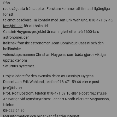
från
radiovågdata från Jupiter. Forskare kommer att finnas tillgängliga
för att
ta emot besökare. Ta kontakt med Jan-Erik Wahlund, 018-471 59 46,
jwe@irfu.se
, för att boka tid..
Cassini/Huygens-projektet är namngivet efter två 1600-tals
astronomer, den
italiensk-franske astronomen Jean-Dominique Cassini och den
holländske
vetenskapsmannen Christian Huygens, som båda gjorde viktiga
upptäckter om
Saturnus-systemet.
Projektledare för den svenska delen av Cassini/Huygens:
Docent
Jan-Erik Wahlund, telefon 018-471 59 46 eller e-post
jwe@irfu.se
Prof. Rolf Boström, telefon 018-471 59 10 eller e-post
rb@irfu.se
Ansvariga vid Rymdstyrelsen: Lennart Nordh eller Per Magnusson,,
telefon
08-627 64 80
Mer information och bilder kan fås från internet: