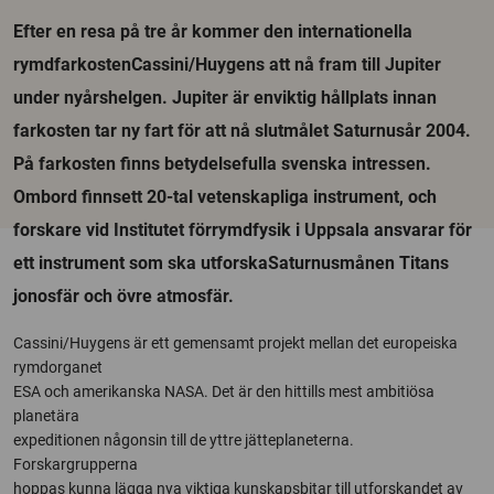
Efter en resa på tre år kommer den internationella
rymdfarkostenCassini/Huygens att nå fram till Jupiter
under nyårshelgen. Jupiter är enviktig hållplats innan
farkosten tar ny fart för att nå slutmålet Saturnusår 2004.
På farkosten finns betydelsefulla svenska intressen.
Ombord finnsett 20-tal vetenskapliga instrument, och
forskare vid Institutet förrymdfysik i Uppsala ansvarar för
ett instrument som ska utforskaSaturnusmånen Titans
jonosfär och övre atmosfär.
Cassini/Huygens är ett gemensamt projekt mellan det europeiska
rymdorganet
ESA och amerikanska NASA. Det är den hittills mest ambitiösa
planetära
expeditionen någonsin till de yttre jätteplaneterna.
Forskargrupperna
hoppas kunna lägga nya viktiga kunskapsbitar till utforskandet av