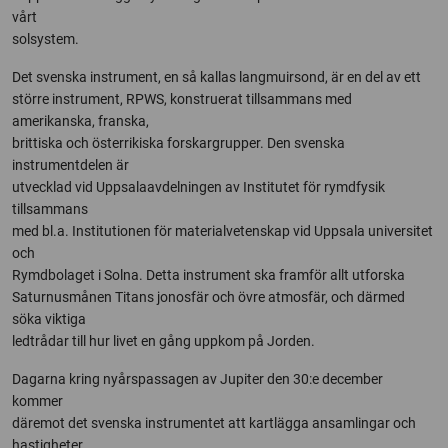
vårt
solsystem.
Det svenska instrument, en så kallas langmuirsond, är en del av ett
större instrument, RPWS, konstruerat tillsammans med
amerikanska, franska,
brittiska och österrikiska forskargrupper. Den svenska
instrumentdelen är
utvecklad vid Uppsalaavdelningen av Institutet för rymdfysik
tillsammans
med bl.a. Institutionen för materialvetenskap vid Uppsala universitet
och
Rymdbolaget i Solna. Detta instrument ska framför allt utforska
Saturnusmånen Titans jonosfär och övre atmosfär, och därmed
söka viktiga
ledtrådar till hur livet en gång uppkom på Jorden.
Dagarna kring nyårspassagen av Jupiter den 30:e december
kommer
däremot det svenska instrumentet att kartlägga ansamlingar och
hastigheter