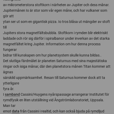
av mikrometerstora stoftkorn i närheten av Jupiter och dess månar.
Jupitermånen Io är stor som vår egen måne, och har vulkaner som
gör att
ytan ser ut som en gigantisk pizza. Io tros blåsa ut mängder av stoft
till
Jupiters stora magnetfältsbubbla. Stoftkorn i rymden blir elektriskt
laddade och rör sig därför i spiralbanor under inverkan av det starka
magnetfältet kring Jupiter. Information om hur denna process
fungerar
bidrar till kunskapen om hur planetsystem skulle kunna bildas..
Det slutliga färdmålet är planeten Saturnus med sina majestätiska
ringar och isiga månar, där den planetstora månen Titan kommer att
ägnas
särskild uppmärksamhet. Resan till Saturnus kommer dock att ta
ytterligare
fyra år.
I
samband
Cassini/Huygens nyårspassage arrangerar Institutet för
rymdfysik en liten utställning vid Ångströmlaboratoriet, Uppsala.
Man tar
emot
data
från Cassini i realtid, och kan också bjuda på rymdljud