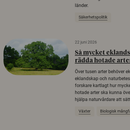
länder.
Säkerhetspolitik
22 juni 2026
Så mycket eklandsk
rädda hotade arte
Över tusen arter behöver e
eklandskap och naturbetesma
forskare kartlagt hur mycke
hotade arter ska kunna öv
hjälpa naturvårdare att sätta
Växter
Biologisk mångf