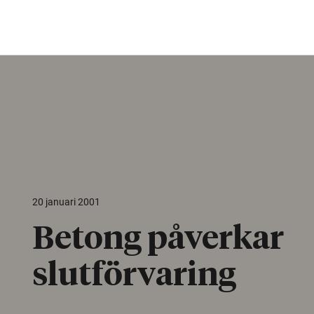
20 januari 2001
Betong påverkar
slutförvaring