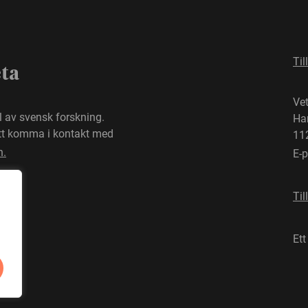
Til
eta
Ve
el av svensk forskning.
Ha
att komma i kontakt med
11
n.
E-
Til
Ett