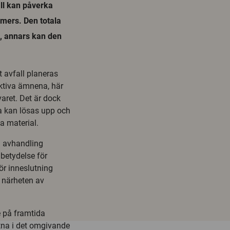
all kan påverka
mers. Den totala
å, annars kan den
t avfall planeras
aktiva ämnena, här
varet. Det är dock
na kan lösas upp och
a material.
in avhandling
betydelse för
ör inneslutning
 närheten av
e på framtida
tna i det omgivande