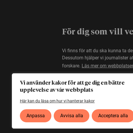
För dig som vill v
Vi finns för att du ska kunna ta d
Dessutom hjälper vi journalister 
forskare.
Läs mer om webbplatse
Vi använder kakor för att ge dig en bättre
upplevelse av vår webbplats
Här kan du läsa om hur vi hanterar kakor
Anpassa
Avvisa alla
Acceptera alla