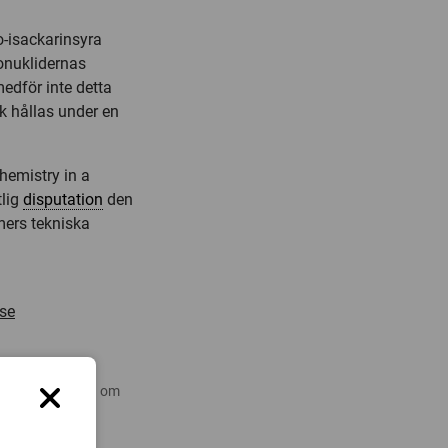
o-isackarinsyra
ionuklidernas
medför inte detta
 hållas under en
hemistry in a
tlig
disputation
den
mers tekniska
se
 nyare forskning om