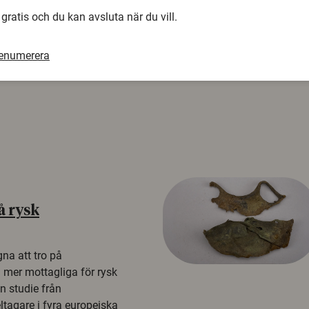
 gratis och du kan avsluta när du vill.
renumerera
å rysk
na att tro på
a mer mottagliga för rysk
n studie från
tagare i fyra europeiska