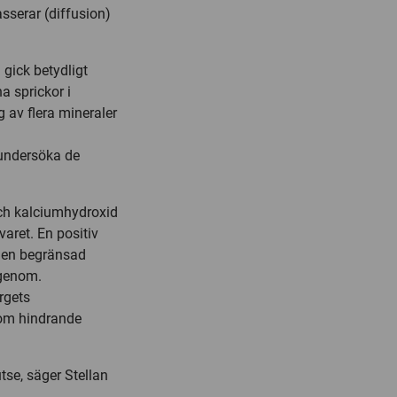
asserar (diffusion)
 gick betydligt
a sprickor i
 av flera mineraler
a undersöka de
och kalciumhydroxid
rvaret. En positiv
r en begränsad
igenom.
rgets
om hindrande
tse, säger Stellan