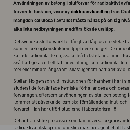
Användningen av betong i slutförvar för radioaktivt avf
förvarets funktion, visar ny
doktorsavhandling
från Chal
mängden cellulosa i avfallet måste hållas på en låg niv
alkaliska nedbrytningen medföra ökade utsläpp.
Det svenska slutförvaret för långlivat låg- och medelaktiv
som en betongkonstruktion djupt nere i berget. De radio
kallade radionukliderna, ska alltså helst stanna inne i för
svårt att göra en helt tät inneslutning, och radionuklider
mer eller mindre långsamt ”silas” igenom barriärer av olik
Stellan Holgersson vid Institutionen för kärnkemi har i s
studerat de förväntade kemiska förhållandena och deras 
förvaringen, eftersom användningen av stål och betong f
kommer att påverka de kemiska förhållandena inuti och i
förvaret. Han har utfört studierna i laboratoriemiljö.
Det är främst tre processer som kan inverka begränsand
radioaktiva utsläpp, radionuklidernas benägenhet att fas