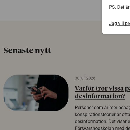
PS. Det är
Jag vill p
Senaste nytt
30 juli 2026
Varför tror vissa p
desinformation?
Personer som är mer benäg
konspirationsteorier är oft
desinformation. Det visar e
Försvarshögskolan med del