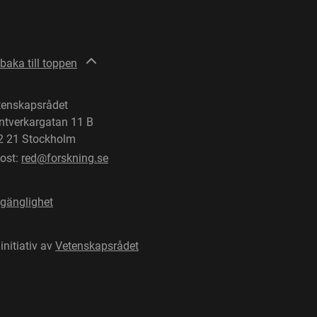
lbaka till toppen
tenskapsrådet
ntverkargatan 11 B
2 21 Stockholm
post:
red@forskning.se
lgänglighet
 initiativ av
Vetenskapsrådet