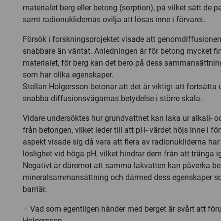
materialet berg eller betong (sorption), på vilket sätt de p
samt radionuklidernas ovilja att lösas inne i förvaret.
Försök i forskningsprojektet visade att genomdiffusionen
snabbare än väntat. Anledningen är för betong mycket fin
materialet, för berg kan det bero på dess sammansättning
som har olika egenskaper.
Stellan Holgersson betonar att det är viktigt att fortsätt
snabba diffusionsvägarnas betydelse i större skala.
Vidare undersöktes hur grundvattnet kan laka ur alkali- 
från betongen, vilket leder till att pH- värdet höjs inne i fö
aspekt visade sig då vara att flera av radionukliderna ha
löslighet vid höga pH, vilket hindrar dem från att tränga 
Negativt är däremot att samma lakvatten kan påverka be
mineralsammansättning och därmed dess egenskaper s
barriär.
– Vad som egentligen händer med berget är svårt att föru
Holgersson.