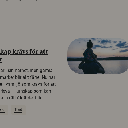
ap krävs för att
r
kar i sin närhet, men gamla
rker blir allt färre. Nu har
t livsmiljö som krävs för att
erleva – kunskap som kan
 in rätt åtgärder i tid.
ald
Träd