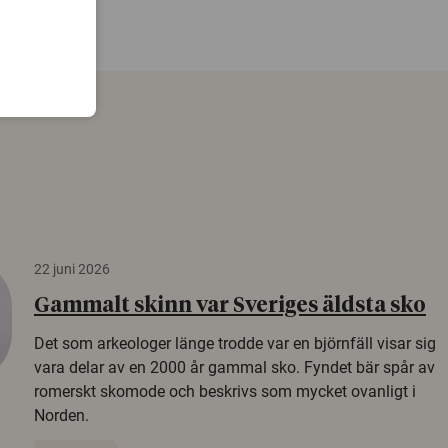
22 juni 2026
Gammalt skinn var Sveriges äldsta sko
Det som arkeologer länge trodde var en björnfäll visar sig
vara delar av en 2000 år gammal sko. Fyndet bär spår av
romerskt skomode och beskrivs som mycket ovanligt i
Norden.