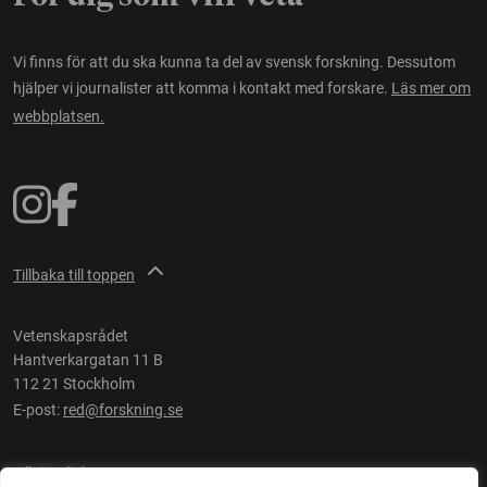
Vi finns för att du ska kunna ta del av svensk forskning. Dessutom
hjälper vi journalister att komma i kontakt med forskare.
Läs mer om
webbplatsen.
Tillbaka till toppen
Vetenskapsrådet
Hantverkargatan 11 B
112 21 Stockholm
E-post:
red@forskning.se
Tillgänglighet