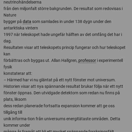
neutrinohändelserna
från den miljonfalt större bakgrunden. De resultat som redovisas i
Nature
bygger på
data
som samlades in under 138 dygn under den
antarktiska vintern
1997 när teleskopet hade ungefär hälften av det omfång det har i
dag.
Resultaten visar att teleskopets princip fungerar och hur teleskopet
kan
förbättras och byggas ut. Allan Hallgren,
professor
i experimentell
fysik
konstaterar att:
– Härmed har vi nu gläntat på ett nytt fönster mot universum.
Historien visar att nya spännande resultat brukar följa när ett nytt
fönster öppnas. Den utvidgade detektorn som redan nu finns på
plats, liksom
dess redan planerade fortsatta expansion kommer att ge oss
tillgång till
unik informa-tion från universums energitätaste områden. Detta
kommer under
många år framåt att bli ett mycket spännande forskningsfält.