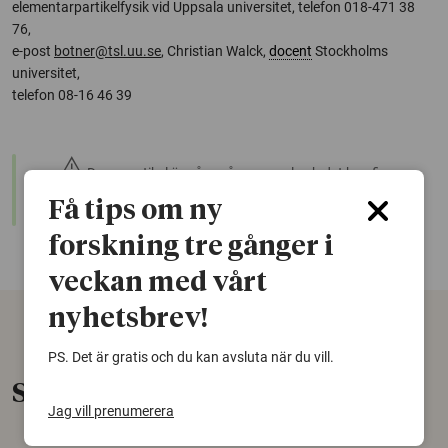
elementarpartikelfysik vid Uppsala universitet, telefon 018-471 38
76,
e-post
botner@tsl.uu.se
, Christian Walck,
docent
Stockholms
universitet,
telefon 08-16 46 39
warning
Denna artikel är några år gammal och det kan finnas
nyare forskning om samma ämne. Använd gärna vår
Få tips om ny
sökfunktion!
forskning tre gånger i
veckan med vårt
nyhetsbrev!
PS. Det är gratis och du kan avsluta när du vill.
Senaste nytt
Jag vill prenumerera