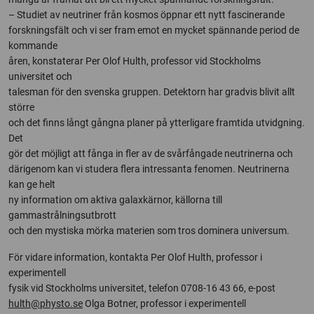
– Studiet av neutriner från kosmos öppnar ett nytt fascinerande
forskningsfält och vi ser fram emot en mycket spännande period de
kommande
åren, konstaterar Per Olof Hulth, professor vid Stockholms
universitet och
talesman för den svenska gruppen. Detektorn har gradvis blivit allt
större
och det finns långt gångna planer på ytterligare framtida utvidgning.
Det
gör det möjligt att fånga in fler av de svårfångade neutrinerna och
därigenom kan vi studera flera intressanta fenomen. Neutrinerna
kan ge helt
ny information om aktiva galaxkärnor, källorna till
gammastrålningsutbrott
och den mystiska mörka materien som tros dominera universum.
För vidare information, kontakta Per Olof Hulth, professor i
experimentell
fysik vid Stockholms universitet, telefon 0708-16 43 66, e-post
hulth@physto.se
Olga Botner, professor i experimentell