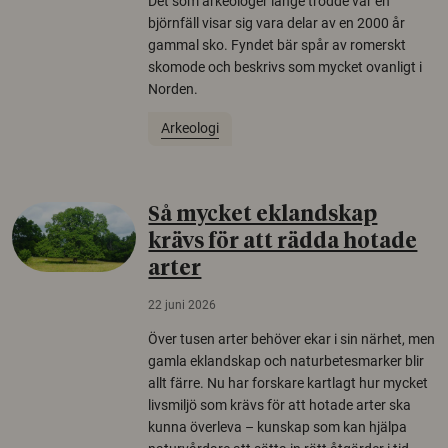
Det som arkeologer länge trodde var en
björnfäll visar sig vara delar av en 2000 år
gammal sko. Fyndet bär spår av romerskt
skomode och beskrivs som mycket ovanligt i
Norden.
Arkeologi
Så mycket eklandskap
krävs för att rädda hotade
arter
22 juni 2026
Över tusen arter behöver ekar i sin närhet, men
gamla eklandskap och naturbetesmarker blir
allt färre. Nu har forskare kartlagt hur mycket
livsmiljö som krävs för att hotade arter ska
kunna överleva – kunskap som kan hjälpa