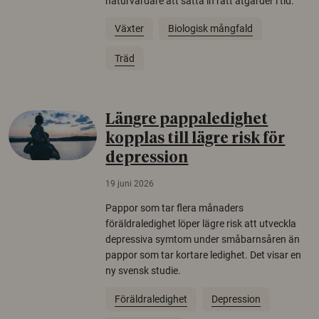
naturvårdare att sätta in rätt åtgärder i tid.
Växter
Biologisk mångfald
Träd
Längre pappaledighet
kopplas till lägre risk för
depression
19 juni 2026
Pappor som tar flera månaders
föräldraledighet löper lägre risk att utveckla
depressiva symtom under småbarnsåren än
pappor som tar kortare ledighet. Det visar en
ny svensk studie.
Föräldraledighet
Depression