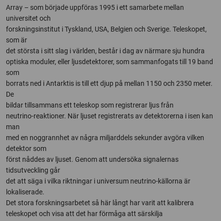
Array – som började uppföras 1995 i ett samarbete mellan
universitet och
forskningsinstitut i Tyskland, USA, Belgien och Sverige. Teleskopet,
som är
det största i sitt slag i världen, består i dag av närmare sju hundra
optiska moduler, eller ljusdetektorer, som sammanfogats till 19 band
som
borrats ned i Antarktis is till ett djup på mellan 1150 och 2350 meter.
De
bildar tillsammans ett teleskop som registrerar ljus från
neutrino-reaktioner. När ljuset registrerats av detektorerna i isen kan
man
med en noggrannhet av några miljarddels sekunder avgöra vilken
detektor som
först nåddes av ljuset. Genom att undersöka signalernas
tidsutveckling går
det att säga i vilka riktningar i universum neutrino-källorna är
lokaliserade.
Det stora forskningsarbetet så här långt har varit att kalibrera
teleskopet och visa att det har förmåga att särskilja