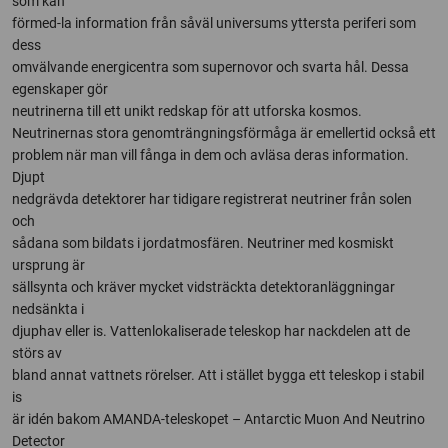
som kan
förmed-la information från såväl universums yttersta periferi som
dess
omvälvande energicentra som supernovor och svarta hål. Dessa
egenskaper gör
neutrinerna till ett unikt redskap för att utforska kosmos.
Neutrinernas stora genomträngningsförmåga är emellertid också ett
problem när man vill fånga in dem och avläsa deras information.
Djupt
nedgrävda detektorer har tidigare registrerat neutriner från solen
och
sådana som bildats i jordatmosfären. Neutriner med kosmiskt
ursprung är
sällsynta och kräver mycket vidsträckta detektoranläggningar
nedsänkta i
djuphav eller is. Vattenlokaliserade teleskop har nackdelen att de
störs av
bland annat vattnets rörelser. Att i stället bygga ett teleskop i stabil
is
är idén bakom AMANDA-teleskopet – Antarctic Muon And Neutrino
Detector