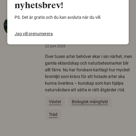
nyhetsbrev!
PS. Det är gratis och du kan avsluta när du vill.
Så mycket eklandskap
krävs för att rädda hotade
Jag vill prenumerera
arter
22 juni 2026
Över tusen arter behöver ekar i sin närhet, men
gamla eklandskap och naturbetesmarker blir
allt färre. Nu har forskare kartlagt hur mycket
livsmiljö som krävs för att hotade arter ska
kunna överleva – kunskap som kan hjälpa
naturvårdare att sätta in rätt åtgärder i tid.
Växter
Biologisk mångfald
Träd