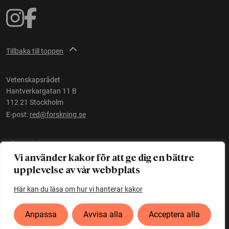
Tillbaka till toppen
Vetenskapsrådet
Hantverkargatan 11 B
112 21 Stockholm
E-post:
red@forskning.se
Tillgänglighet
Vi använder kakor för att ge dig en bättre
upplevelse av vår webbplats
Ett initiativ av
Vetenskapsrådet
Här kan du läsa om hur vi hanterar kakor
Anpassa
Avvisa alla
Acceptera alla