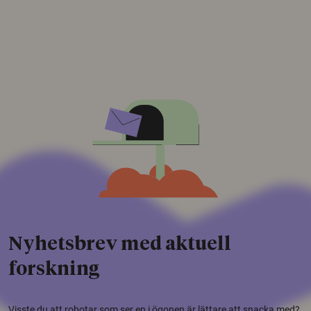
Nyhetsbrev med aktuell
forskning
Visste du att robotar som ser en i ögonen är lättare att snacka med?