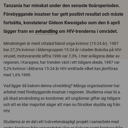
Tanzania har minskat under den senaste tioårsperioden.
Förebyggande insatser har gett positivt resultat och måste
fortsätta, konstaterar Gideon Kwesigabo som den 6 april
lägger fram en
avhandling
om HIV-trenderna i området.
Minskningen är mest uttalad bland unga kvinnor (15-24 år). 1987
bar 27,3% kvinnor i åldersgruppen 15-24 år i staden Bukoba på HIV-
viruset, motsvarande siffra 1996 var 7,3%. I mer avlägsna delar av
regionen, i Karagwe, har trenden vänt i ett tidigare skede, 1987 var
5,2% kvinnor i åldrarna 15-24 år HIV-smittade vilket kan jämföras
med 1,6% 1999.
Vad ligger då bakom denna utveckling? Många organisationer har
arbetat med förebyggande insatser i regionen. Studierna visar bl.a.
på ökad användning av kondomer, att ungdomar gifter sig tidigare
och att en klar majoritet säger att man nu försöker skydda sig från
HIV.
Studierna är en del i ett tvärvetenskapligt projekt i samarbete med