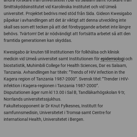
andra forskare från universitetet i Dar es Salaam samt forskare från
Smittskyddsinstitutet vid Karolinska Institutet och vid Umeå
universitet. Projektet bedrivs med stöd från Sida. Gideon Kwesigabo
påpekar i avhandlingen att det är viktigt att denna utveckling inte
skall ses som ett tecken på att det förebyggande arbetet inte längre
behövs. Tvärtom! Det är nödvändigt att fortsätta arbetet så att den
framtida generationen kan skyddas.
Kwesigabo är knuten till Institutionen för folkhälsa och klinisk
medicin vid Umeå universitet samt Institutionen för
epidemiologi
och
biostatistik, Muhimbili College for Health Sciences, Dar es Salaam,
Tanzania. Avhandlingen har titeln: ”Trends of HIV infection in the
Kagera region of Tanzania 1987-2000”. Svensk titel: ”Trender i HIV-
infektion i Kagera-regionen i Tanzania 1987-2000”.
Disputationen äger rum kl 13.00 i Sal B, Tandläkarhögskolan 9 tr,
Norrlands universitetssjukhus.
Fakultetsopponent är Dr Knut Fylkesnes, Institutt for
samfunnsmedisin, Universitetet i Tromsø samt Centre for
international Health, Universitetet i Bergen.