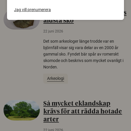
Jag vill prenumerera
Gammalt skinn var Sveriges
äldsta sko
22 juni 2026
Det som arkeologer länge trodde var en
björnfäll visar sig vara delar av en 2000 år
gammal sko. Fyndet bär spår av romerskt
skomode och beskrivs som mycket ovanligt i
Norden.
Arkeologi
Så mycket eklandskap
krävs för att rädda hotade
arter
22 juni 2026