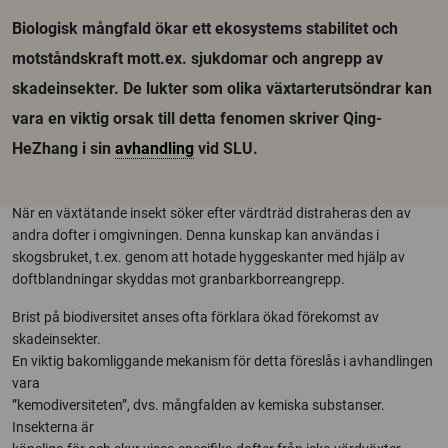
Biologisk mångfald ökar ett ekosystems stabilitet och
motståndskraft mott.ex. sjukdomar och angrepp av
skadeinsekter. De lukter som olika växtarterutsöndrar kan
vara en viktig orsak till detta fenomen skriver Qing-
HeZhang i sin
avhandling
vid SLU.
När en växtätande insekt söker efter värdträd distraheras den av
andra dofter i omgivningen. Denna kunskap kan användas i
skogsbruket, t.ex. genom att hotade hyggeskanter med hjälp av
doftblandningar skyddas mot granbarkborreangrepp.
Brist på biodiversitet anses ofta förklara ökad förekomst av
skadeinsekter.
En viktig bakomliggande mekanism för detta föreslås i avhandlingen
vara
”kemodiversiteten”, dvs. mångfalden av kemiska substanser.
Insekterna är