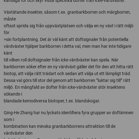
känsliga för och skyr vissa specifika dofter från icke-värdväxter.
Växtätande insekter, såsom t.ex. granbarkborren och märgborren,
måste
oftast sprida sig från uppväxtplatsen och välja en ny växt i rätt miljö
för
>sin fortplantning. Det är väl känt att doftsignaler från potentiella
värdväxter hjälper barkborren i detta val, men man har inte tidigare
känt
till vilken roll doftsignaler från icke värdväxter kan spela. När
barkborren söker efter en ny värdväxt gäller det för den att hitta rätt
biotop, att välja rätt trädart och sedan att välja ut ett lämpligt träd.
Dessa val görs till stor del genom att barkborren ”luktar sig till” rätt
miljö. En mångfald av dofter från icke-värdväxter stör insektens
sökande i
blandade kemodiversa biotoper, t.ex. blandskogar.
Qing-He Zhang har nu lyckats identifiera fyra grupper av doftämnen
som i
kombination kan minska granbarkborrens attraktion till de
värdväxter den