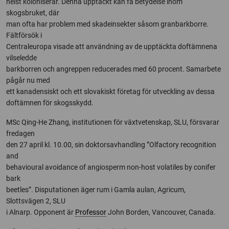
helst koloniserar. Denna upptäckt kan få betydelse inom
skogsbruket, där
man ofta har problem med skadeinsekter såsom granbarkborre.
Fältförsök i
Centraleuropa visade att användning av de upptäckta doftämnena
vilseledde
barkborren och angreppen reducerades med 60 procent. Samarbete
pågår nu med
ett kanadensiskt och ett slovakiskt företag för utveckling av dessa
doftämnen för skogsskydd.
MSc Qing-He Zhang, institutionen för växtvetenskap, SLU, försvarar
fredagen
den 27 april kl. 10.00, sin doktorsavhandling ”Olfactory recognition
and
behavioural avoidance of angiosperm non-host volatiles by conifer
bark
beetles”. Disputationen äger rum i Gamla aulan, Agricum,
Slottsvägen 2, SLU
i Alnarp. Opponent är
Professor
John Borden, Vancouver, Canada.