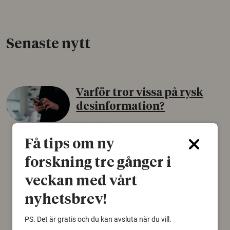
Senaste nytt
Varför tror vissa på rysk
desinformation?
30 juli 2026
Få tips om ny
Personer som är mer benägna att tro på
konspirationsteorier är ofta mer mottagliga
forskning tre gånger i
för rysk desinformation. Det visar en studie
från Försvarshögskolan med deltagare i fyra
veckan med vårt
europeiska länder.
nyhetsbrev!
Säkerhetspolitik
PS. Det är gratis och du kan avsluta när du vill.