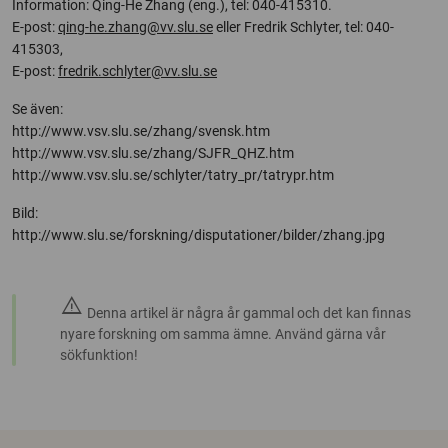
Information: Qing-He Zhang (eng.), tel: 040-415310.
E-post:
qing-he.zhang@vv.slu.se
eller Fredrik Schlyter, tel: 040-
415303,
E-post:
fredrik.schlyter@vv.slu.se
Se även:
http://www.vsv.slu.se/zhang/svensk.htm
http://www.vsv.slu.se/zhang/SJFR_QHZ.htm
http://www.vsv.slu.se/schlyter/tatry_pr/tatrypr.htm
Bild:
http://www.slu.se/forskning/disputationer/bilder/zhang.jpg
warning
Denna artikel är några år gammal och det kan finnas
nyare forskning om samma ämne. Använd gärna vår
sökfunktion!