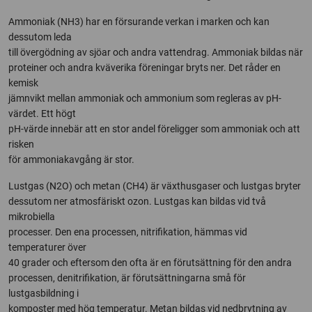
Ammoniak (NH3) har en försurande verkan i marken och kan
dessutom leda
till övergödning av sjöar och andra vattendrag. Ammoniak bildas när
proteiner och andra kväverika föreningar bryts ner. Det råder en
kemisk
jämnvikt mellan ammoniak och ammonium som regleras av pH-
värdet. Ett högt
pH-värde innebär att en stor andel föreligger som ammoniak och att
risken
för ammoniakavgång är stor.
Lustgas (N2O) och metan (CH4) är växthusgaser och lustgas bryter
dessutom ner atmosfäriskt ozon. Lustgas kan bildas vid två
mikrobiella
processer. Den ena processen, nitrifikation, hämmas vid
temperaturer över
40 grader och eftersom den ofta är en förutsättning för den andra
processen, denitrifikation, är förutsättningarna små för
lustgasbildning i
komposter med hög temperatur. Metan bildas vid nedbrytning av