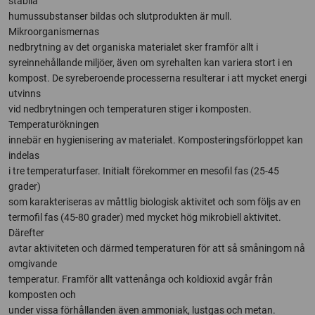
stabila
humussubstanser bildas och slutprodukten är mull.
Mikroorganismernas
nedbrytning av det organiska materialet sker framför allt i
syreinnehållande miljöer, även om syrehalten kan variera stort i en
kompost. De syreberoende processerna resulterar i att mycket energi
utvinns
vid nedbrytningen och temperaturen stiger i komposten.
Temperaturökningen
innebär en hygienisering av materialet. Komposteringsförloppet kan
indelas
i tre temperaturfaser. Initialt förekommer en mesofil fas (25-45
grader)
som karakteriseras av måttlig biologisk aktivitet och som följs av en
termofil fas (45-80 grader) med mycket hög mikrobiell aktivitet.
Därefter
avtar aktiviteten och därmed temperaturen för att så småningom nå
omgivande
temperatur. Framför allt vattenånga och koldioxid avgår från
komposten och
under vissa förhållanden även ammoniak, lustgas och metan.