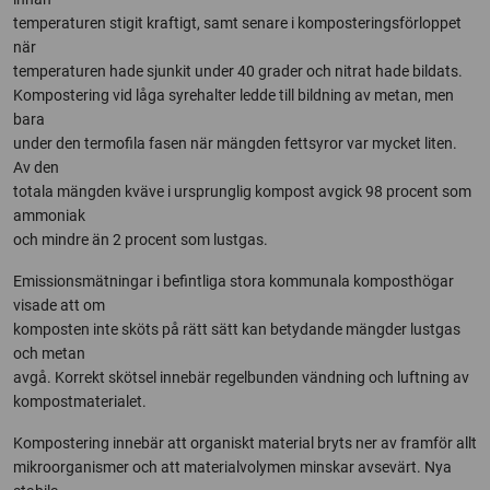
temperaturen stigit kraftigt, samt senare i komposteringsförloppet
när
temperaturen hade sjunkit under 40 grader och nitrat hade bildats.
Kompostering vid låga syrehalter ledde till bildning av metan, men
bara
under den termofila fasen när mängden fettsyror var mycket liten.
Av den
totala mängden kväve i ursprunglig kompost avgick 98 procent som
ammoniak
och mindre än 2 procent som lustgas.
Emissionsmätningar i befintliga stora kommunala komposthögar
visade att om
komposten inte sköts på rätt sätt kan betydande mängder lustgas
och metan
avgå. Korrekt skötsel innebär regelbunden vändning och luftning av
kompostmaterialet.
Kompostering innebär att organiskt material bryts ner av framför allt
mikroorganismer och att materialvolymen minskar avsevärt. Nya