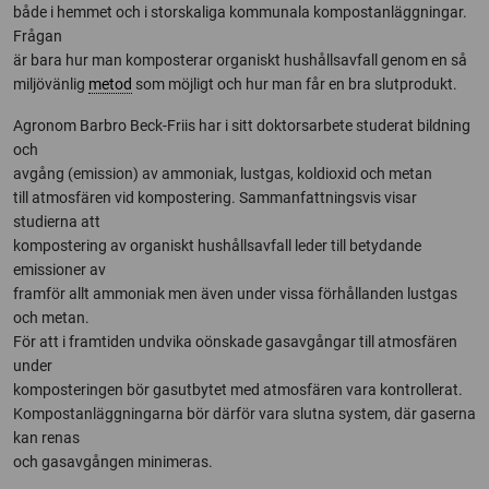
både i hemmet och i storskaliga kommunala kompostanläggningar.
Frågan
är bara hur man komposterar organiskt hushållsavfall genom en så
miljövänlig
metod
som möjligt och hur man får en bra slutprodukt.
Agronom Barbro Beck-Friis har i sitt doktorsarbete studerat bildning
och
avgång (emission) av ammoniak, lustgas, koldioxid och metan
till atmosfären vid kompostering. Sammanfattningsvis visar
studierna att
kompostering av organiskt hushållsavfall leder till betydande
emissioner av
framför allt ammoniak men även under vissa förhållanden lustgas
och metan.
För att i framtiden undvika oönskade gasavgångar till atmosfären
under
komposteringen bör gasutbytet med atmosfären vara kontrollerat.
Kompostanläggningarna bör därför vara slutna system, där gaserna
kan renas
och gasavgången minimeras.