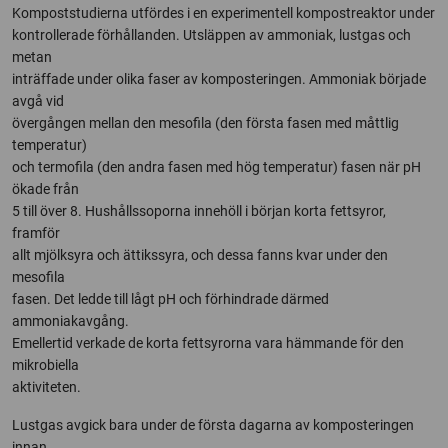
Kompoststudierna utfördes i en experimentell kompostreaktor under
kontrollerade förhållanden. Utsläppen av ammoniak, lustgas och
metan
inträffade under olika faser av komposteringen. Ammoniak började
avgå vid
övergången mellan den mesofila (den första fasen med måttlig
temperatur)
och termofila (den andra fasen med hög temperatur) fasen när pH
ökade från
5 till över 8. Hushållssoporna innehöll i början korta fettsyror,
framför
allt mjölksyra och ättikssyra, och dessa fanns kvar under den
mesofila
fasen. Det ledde till lågt pH och förhindrade därmed
ammoniakavgång.
Emellertid verkade de korta fettsyrorna vara hämmande för den
mikrobiella
aktiviteten.
Lustgas avgick bara under de första dagarna av komposteringen
innan