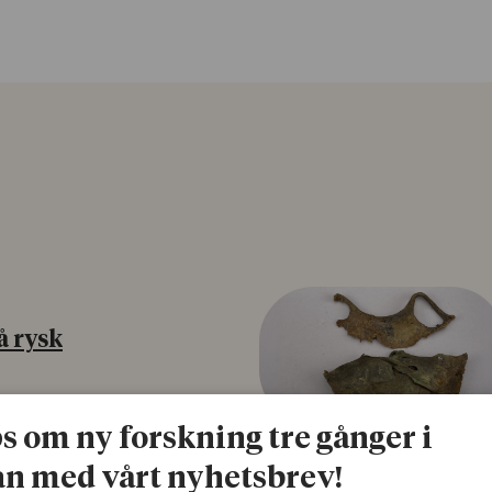
å rysk
na att tro på
ps om ny forskning tre gånger i
a mer mottagliga för rysk
n studie från
n med vårt nyhetsbrev!
tagare i fyra europeiska