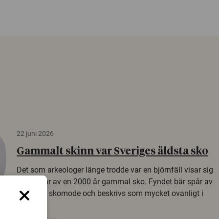
22 juni 2026
Gammalt skinn var Sveriges äldsta sko
Det som arkeologer länge trodde var en björnfäll visar sig
vara delar av en 2000 år gammal sko. Fyndet bär spår av
romerskt skomode och beskrivs som mycket ovanligt i
Norden.