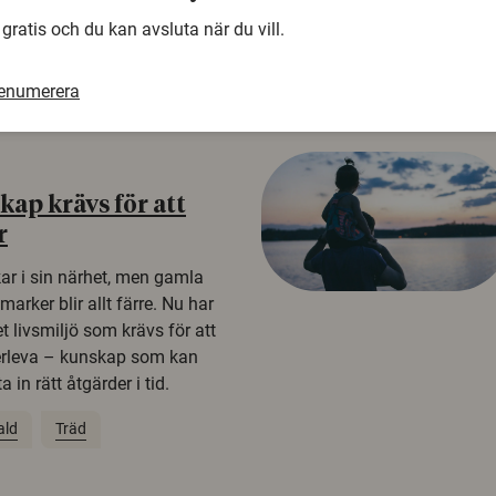
 gratis och du kan avsluta när du vill.
renumerera
ap krävs för att
r
kar i sin närhet, men gamla
rker blir allt färre. Nu har
t livsmiljö som krävs för att
erleva – kunskap som kan
 in rätt åtgärder i tid.
ald
Träd