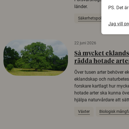
länder.
PS. Det är
Säkerhetspolitik
Jag vill p
22 juni 2026
Så mycket eklandsk
rädda hotade arte
Över tusen arter behöver e
eklandskap och naturbetesma
forskare kartlagt hur mycke
hotade arter ska kunna öv
hjälpa naturvårdare att sätta
Växter
Biologisk mångf