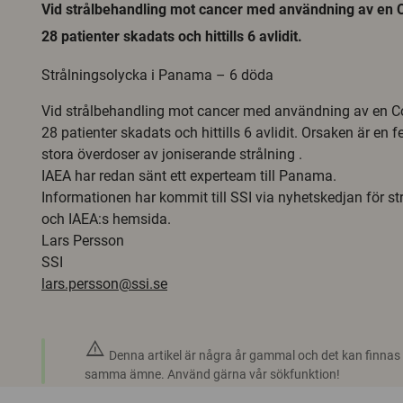
Vid strålbehandling mot cancer med användning av en C
28 patienter skadats och hittills 6 avlidit.
Strålningsolycka i Panama – 6 döda
Vid strålbehandling mot cancer med användning av en Co-
28 patienter skadats och hittills 6 avlidit. Orsaken är en fe
stora överdoser av joniserande strålning .
IAEA har redan sänt ett experteam till Panama.
Informationen har kommit till SSI via nyhetskedjan för s
och IAEA:s hemsida.
Lars Persson
SSI
lars.persson@ssi.se
warning
Denna artikel är några år gammal och det kan finnas
samma ämne. Använd gärna vår sökfunktion!