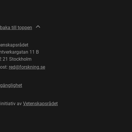
lbaka till toppen
tenskapsrådet
ntverkargatan 11 B
2 21 Stockholm
post:
red@forskning.se
lgänglighet
 initiativ av
Vetenskapsrådet