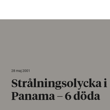
28 maj 2001
Strålningsolycka i
Panama – 6 döda