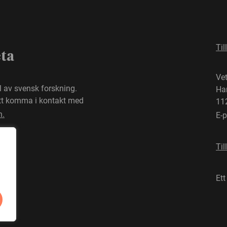
Til
eta
Ve
el av svensk forskning.
Ha
att komma i kontakt med
11
n.
E-
Til
Ett