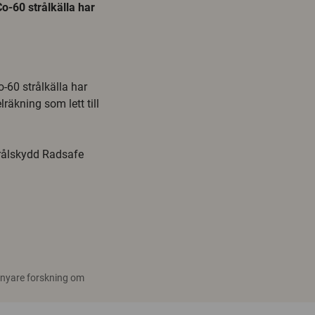
o-60 strålkälla har
60 strålkälla har
lräkning som lett till
trålskydd Radsafe
 nyare forskning om