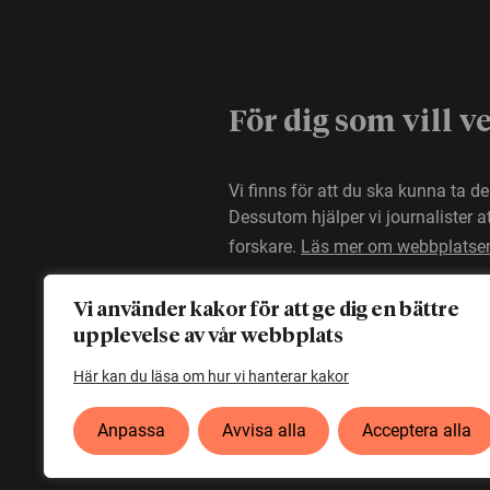
För dig som vill v
Vi finns för att du ska kunna ta d
Dessutom hjälper vi journalister 
forskare.
Läs mer om webbplatse
Vi använder kakor för att ge dig en bättre
upplevelse av vår webbplats
Här kan du läsa om hur vi hanterar kakor
Anpassa
Avvisa alla
Acceptera alla