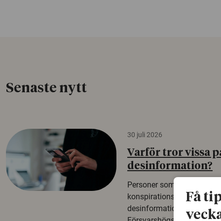
Senaste nytt
30 juli 2026
Varför tror vissa p
desinformation?
Personer som är mer benäg
Få ti
konspirationsteorier är oft
desinformation. Det visar e
vecka
Försvarshögskolan med del