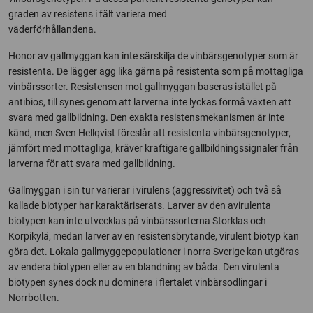
graden av resistens i fält variera med
väderförhållandena.
Honor av gallmyggan kan inte särskilja de vinbärsgenotyper som är
resistenta. De lägger ägg lika gärna på resistenta som på mottagliga
vinbärssorter. Resistensen mot gallmyggan baseras istället på
antibios, till synes genom att larverna inte lyckas förmå växten att
svara med gallbildning. Den exakta resistensmekanismen är inte
känd, men Sven Hellqvist föreslår att resistenta vinbärsgenotyper,
jämfört med mottagliga, kräver kraftigare gallbildningssignaler från
larverna för att svara med gallbildning.
Gallmyggan i sin tur varierar i virulens (aggressivitet) och två så
kallade biotyper har karaktäriserats. Larver av den avirulenta
biotypen kan inte utvecklas på vinbärssorterna Storklas och
Korpikylä, medan larver av en resistensbrytande, virulent biotyp kan
göra det. Lokala gallmyggepopulationer i norra Sverige kan utgöras
av endera biotypen eller av en blandning av båda. Den virulenta
biotypen synes dock nu dominera i flertalet vinbärsodlingar i
Norrbotten.