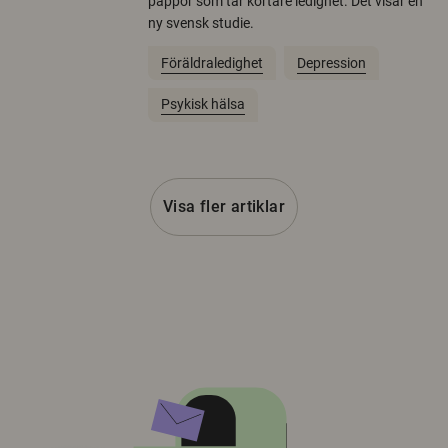
pappor som tar kortare ledighet. Det visar en
ny svensk studie.
Föräldraledighet
Depression
Psykisk hälsa
Visa fler artiklar