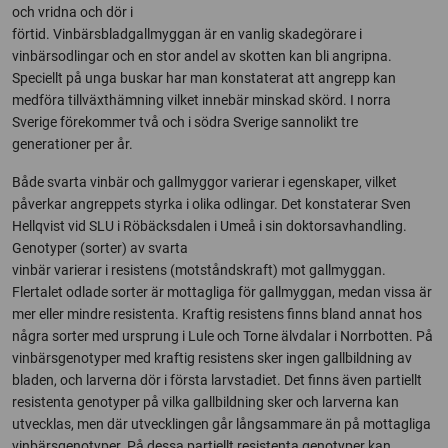
och vridna och dör i
förtid. Vinbärsbladgallmyggan är en vanlig skadegörare i
vinbärsodlingar och en stor andel av skotten kan bli angripna.
Speciellt på unga buskar har man konstaterat att angrepp kan
medföra tillväxthämning vilket innebär minskad skörd. I norra
Sverige förekommer två och i södra Sverige sannolikt tre
generationer per år.
Både svarta vinbär och gallmyggor varierar i egenskaper, vilket
påverkar angreppets styrka i olika odlingar. Det konstaterar Sven
Hellqvist vid SLU i Röbäcksdalen i Umeå i sin doktorsavhandling.
Genotyper (sorter) av svarta
vinbär varierar i resistens (motståndskraft) mot gallmyggan.
Flertalet odlade sorter är mottagliga för gallmyggan, medan vissa är
mer eller mindre resistenta. Kraftig resistens finns bland annat hos
några sorter med ursprung i Lule och Torne älvdalar i Norrbotten. På
vinbärsgenotyper med kraftig resistens sker ingen gallbildning av
bladen, och larverna dör i första larvstadiet. Det finns även partiellt
resistenta genotyper på vilka gallbildning sker och larverna kan
utvecklas, men där utvecklingen går långsammare än på mottagliga
vinbärsgenotyper. På dessa partiellt resistenta genotyper kan