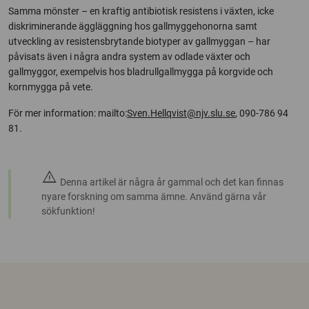
Samma mönster – en kraftig antibiotisk resistens i växten, icke
diskriminerande äggläggning hos gallmyggehonorna samt
utveckling av resistensbrytande biotyper av gallmyggan – har
påvisats även i några andra system av odlade växter och
gallmyggor, exempelvis hos bladrullgallmygga på korgvide och
kornmygga på vete.
För mer information: mailto:
Sven.Hellqvist@njv.slu.se
, 090-786 94
81.
warning
Denna artikel är några år gammal och det kan finnas
nyare forskning om samma ämne. Använd gärna vår
sökfunktion!