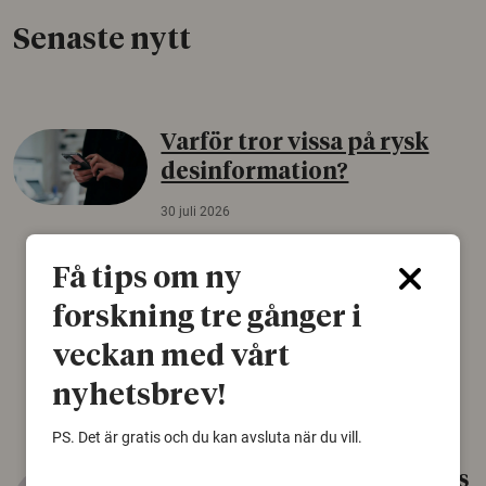
Senaste nytt
Varför tror vissa på rysk
desinformation?
30 juli 2026
Personer som är mer benägna att tro på
konspirationsteorier är ofta mer mottagliga
Få tips om ny
för rysk desinformation. Det visar en studie
forskning tre gånger i
från Försvarshögskolan med deltagare i fyra
europeiska länder.
veckan med vårt
Säkerhetspolitik
nyhetsbrev!
PS. Det är gratis och du kan avsluta när du vill.
Gammalt skinn var Sveriges