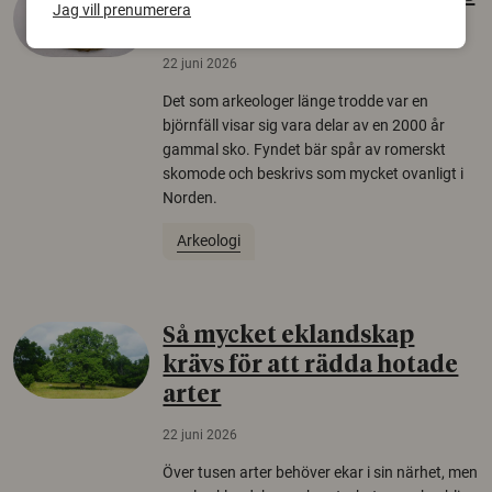
Jag vill prenumerera
äldsta sko
22 juni 2026
Det som arkeologer länge trodde var en
björnfäll visar sig vara delar av en 2000 år
gammal sko. Fyndet bär spår av romerskt
skomode och beskrivs som mycket ovanligt i
Norden.
Arkeologi
Så mycket eklandskap
krävs för att rädda hotade
arter
22 juni 2026
Över tusen arter behöver ekar i sin närhet, men