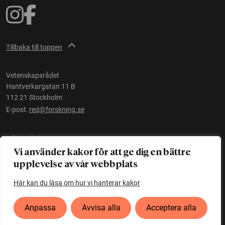
Tillbaka till toppen
Vetenskapsrådet
Hantverkargatan 11 B
112 21 Stockholm
E-post:
red@forskning.se
Tillgänglighet
Vi använder kakor för att ge dig en bättre
upplevelse av vår webbplats
Ett initiativ av
Vetenskapsrådet
Här kan du läsa om hur vi hanterar kakor
Anpassa
Avvisa alla
Acceptera alla