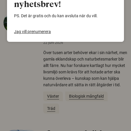
nyhetsbrev!
PS. Det är gratis och du kan avsluta när du vill.
Så mycket eklandskap
krävs för att rädda hotade
Jag vill prenumerera
arter
22 juni 2026
Över tusen arter behöver ekar i sin närhet, men
gamla eklandskap och naturbetesmarker blir
allt färre. Nu har forskare kartlagt hur mycket
livsmiljö som krävs för att hotade arter ska
kunna överleva – kunskap som kan hjälpa
naturvårdare att sätta in rätt åtgärder i tid.
Växter
Biologisk mångfald
Träd