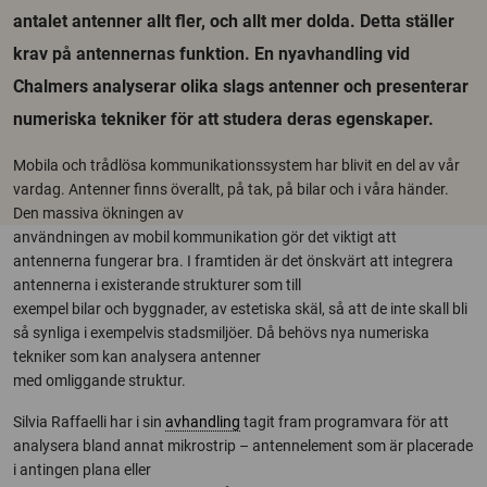
antalet antenner allt fler, och allt mer dolda. Detta ställer
krav på antennernas funktion. En nyavhandling vid
Chalmers analyserar olika slags antenner och presenterar
numeriska tekniker för att studera deras egenskaper.
Mobila och trådlösa kommunikationssystem har blivit en del av vår
vardag. Antenner finns överallt, på tak, på bilar och i våra händer.
Den massiva ökningen av
användningen av mobil kommunikation gör det viktigt att
antennerna fungerar bra. I framtiden är det önskvärt att integrera
antennerna i existerande strukturer som till
exempel bilar och byggnader, av estetiska skäl, så att de inte skall bli
så synliga i exempelvis stadsmiljöer. Då behövs nya numeriska
tekniker som kan analysera antenner
med omliggande struktur.
Silvia Raffaelli har i sin
avhandling
tagit fram programvara för att
analysera bland annat mikrostrip – antennelement som är placerade
i antingen plana eller