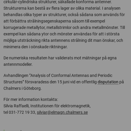
cirkulär-cylindriska strukturer, såkallade konforma antenner.
Strukturerna kan bestå av flera lager av olika material. I analysen
behandlas olika typer av strukturer, också sådana som används för
att förbättra strålningsegenskaperna såsom till exempel
korrugerade metallytor, metallstrimlor och andra metallmönster. Till
exempel kan sådana ytor och mönster användas för att i största
möjliga utsträckning rikta antennens strålning dit man önskar, och
minimera den i oönskade riktningar.
De numeriska resultaten har validerats mot mätningar på egna
antennmodeller.
Avhandlingen ”Analysis of Conformal Antennas and Periodic
Structures” försvaradess den 15 juni vid en offentlig
disputation
på
Chalmers i Göteborg.
För mer information kontakta:
Silvia Raffaelli, Institutionen för elektromagnetik,
tel 031-772 19 33,
silviar@elmagn.chalmers.se