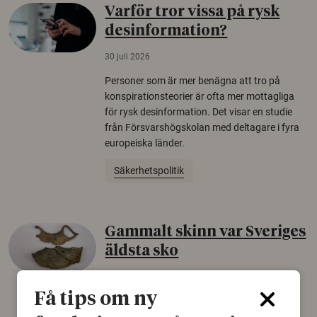
Varför tror vissa på rysk
desinformation?
30 juli 2026
Personer som är mer benägna att tro på
konspirationsteorier är ofta mer mottagliga
för rysk desinformation. Det visar en studie
från Försvarshögskolan med deltagare i fyra
europeiska länder.
Säkerhetspolitik
Gammalt skinn var Sveriges
äldsta sko
22 juni 2026
Få tips om ny
Det som arkeologer länge trodde var en
björnfäll visar sig vara delar av en 2000 år