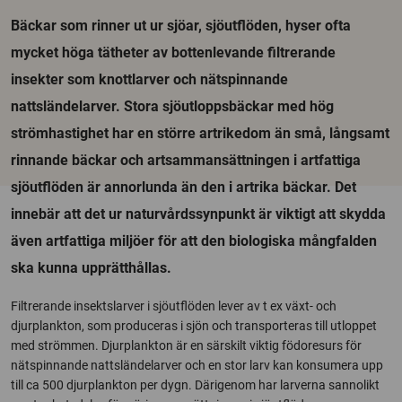
Bäckar som rinner ut ur sjöar, sjöutflöden, hyser ofta
mycket höga tätheter av bottenlevande filtrerande
insekter som knottlarver och nätspinnande
nattsländelarver. Stora sjöutloppsbäckar med hög
strömhastighet har en större artrikedom än små, långsamt
rinnande bäckar och artsammansättningen i artfattiga
sjöutflöden är annorlunda än den i artrika bäckar. Det
innebär att det ur naturvårdssynpunkt är viktigt att skydda
även artfattiga miljöer för att den biologiska mångfalden
ska kunna upprätthållas.
Filtrerande insektslarver i sjöutflöden lever av t ex växt- och
djurplankton, som produceras i sjön och transporteras till utloppet
med strömmen. Djurplankton är en särskilt viktig födoresurs för
nätspinnande nattsländelarver och en stor larv kan konsumera upp
till ca 500 djurplankton per dygn. Därigenom har larverna sannolikt