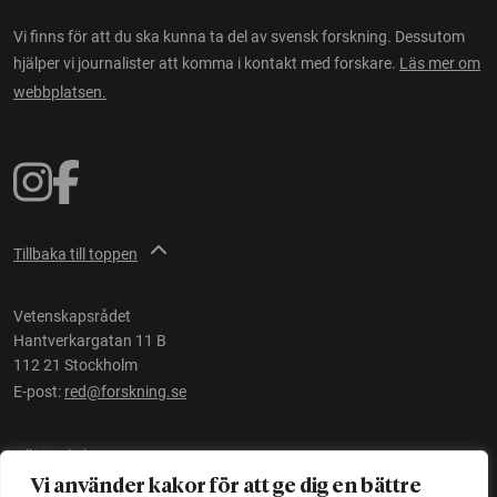
Vi finns för att du ska kunna ta del av svensk forskning. Dessutom
hjälper vi journalister att komma i kontakt med forskare.
Läs mer om
webbplatsen.
Tillbaka till toppen
Vetenskapsrådet
Hantverkargatan 11 B
112 21 Stockholm
E-post:
red@forskning.se
Tillgänglighet
Vi använder kakor för att ge dig en bättre