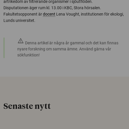
artrikedom av filtrerande organismer i sjöutflöden.
Disputationen äger rum kl. 13.00 i KBC, Stora hörsalen.
Fakultetsopponent är
docent
Lena Vought, institutionen för ekologi,
Lunds universitet.
warning
Denna artikel är några år gammal och det kan finnas
nyare forskning om samma ämne. Använd gärna vår
sökfunktion!
Senaste nytt