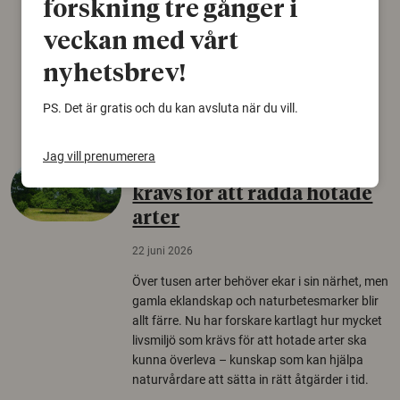
forskning tre gånger i
gammal sko. Fyndet bär spår av romerskt
veckan med vårt
skomode och beskrivs som mycket ovanligt i
Norden.
nyhetsbrev!
Arkeologi
PS. Det är gratis och du kan avsluta när du vill.
Jag vill prenumerera
Så mycket eklandskap
krävs för att rädda hotade
arter
22 juni 2026
Över tusen arter behöver ekar i sin närhet, men
gamla eklandskap och naturbetesmarker blir
allt färre. Nu har forskare kartlagt hur mycket
livsmiljö som krävs för att hotade arter ska
kunna överleva – kunskap som kan hjälpa
naturvårdare att sätta in rätt åtgärder i tid.