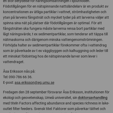
en stor betydelse för näringsomsättningen i sjöutflöden.
Födotillgången för en nätspinnande nattsländelarv är en produkt av
koncentrationen av ätliga partiklar i vattnet, strömhastigheten och
ytan på larvens fångstnät och mycket tyder på att larverna väljer att
spinna sina nät på platser där födotillgången är optimal. För att
fångstnäten ska fungera måste larverna rensa bort partiklar med
lågt näringsvärde, t ex sedimentpartiklar, som tenderar att täppa till
nätmaskorna och därigenom minska vattengenomströmningen.
Förhöjda halter av sedimentpartiklar förekommer ofta i vattendrag
som är påverkade av t ex väggbyggen och kalhuggning och leder till
ett minskat födointag hos de nätspinnande larver som lever i
vattendraget.
Åsa Eriksson nås på:
Tel: 090-786 66 36.
E-post:
asa.eriksson@eg.umu.se
Fredagen den 28 september försvarar Åsa Eriksson, institutionen för
ekologi och geovetenskap, Umeå universitet, sin
doktorsavhandling
med titeln Factors affecting abundance and species richness in lake-
outlet filter feeders. Svensk titel: Faktorer som påverkar täthet och