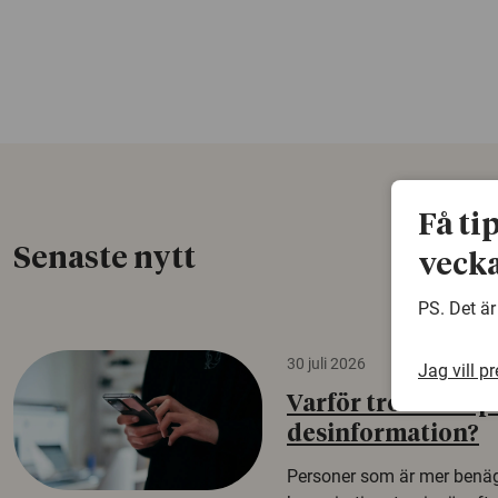
Få ti
Senaste nytt
vecka
PS. Det är
30 juli 2026
Jag vill p
Varför tror vissa p
desinformation?
Personer som är mer benäg