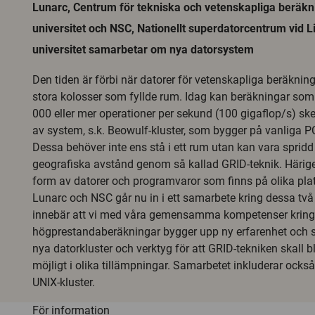
Lunarc, Centrum för tekniska och vetenskapliga beräkn
universitet och NSC, Nationellt superdatorcentrum vid 
universitet samarbetar om nya datorsystem
Den tiden är förbi när datorer för vetenskapliga beräkning
stora kolosser som fyllde rum. Idag kan beräkningar so
000 eller mer operationer per sekund (100 gigaflop/s) ske
av system, s.k. Beowulf-kluster, som bygger på vanliga PC
Dessa behöver inte ens stå i ett rum utan kan vara spridd
geografiska avstånd genom så kallad GRID-teknik. Härig
form av datorer och programvaror som finns på olika plat
Lunarc och NSC går nu in i ett samarbete kring dessa två 
innebär att vi med våra gemensamma kompetenser kring
högprestandaberäkningar bygger upp ny erfarenhet och s
nya datorkluster och verktyg för att GRID-tekniken skall b
möjligt i olika tillämpningar. Samarbetet inkluderar också
UNIX-kluster.
För information