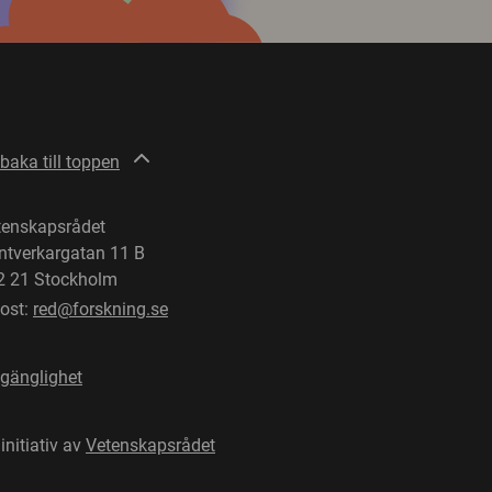
lbaka till toppen
tenskapsrådet
ntverkargatan 11 B
2 21 Stockholm
post:
red@forskning.se
lgänglighet
 initiativ av
Vetenskapsrådet