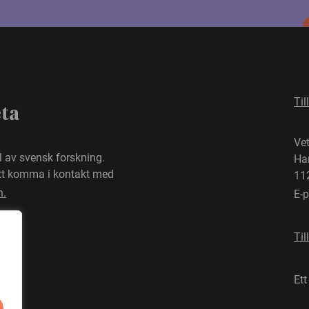
Til
eta
Ve
el av svensk forskning.
Ha
att komma i kontakt med
11
n.
E-
Til
Ett