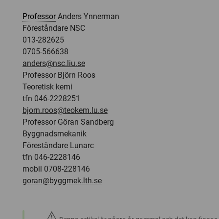
Professor
Anders Ynnerman
Föreståndare NSC
013-282625
0705-566638
anders@nsc.liu.se
Professor Björn Roos
Teoretisk kemi
tfn 046-2228251
bjorn.roos@teokem.lu.se
Professor Göran Sandberg
Byggnadsmekanik
Föreståndare Lunarc
tfn 046-2228146
mobil 0708-228146
goran@byggmek.lth.se
warning