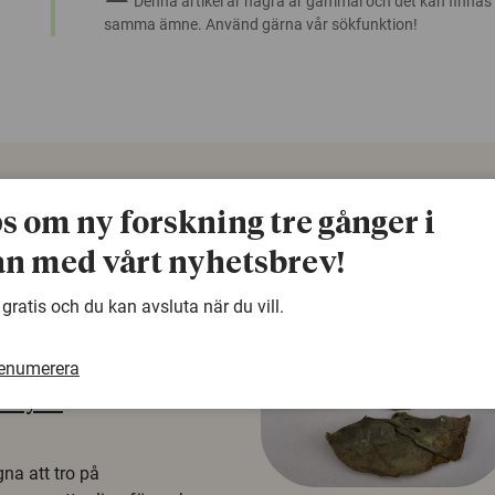
Denna artikel är några år gammal och det kan finnas
samma ämne. Använd gärna vår sökfunktion!
ps om ny forskning tre gånger i
n med vårt nyhetsbrev!
 gratis och du kan avsluta när du vill.
renumerera
å rysk
na att tro på