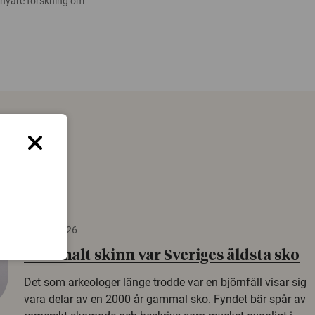
 nyare forskning om
22 juni 2026
Gammalt skinn var Sveriges äldsta sko
Det som arkeologer länge trodde var en björnfäll visar sig
vara delar av en 2000 år gammal sko. Fyndet bär spår av