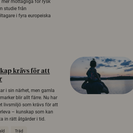
a mer mottagliga för rysk
n studie från
tagare i fyra europeiska
ap krävs för att
r
kar i sin närhet, men gamla
rker blir allt färre. Nu har
t livsmiljö som krävs för att
erleva – kunskap som kan
 in rätt åtgärder i tid.
ald
Träd