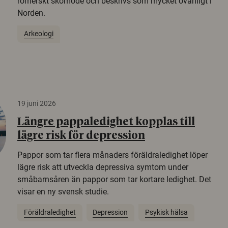
romerskt skomode och beskrivs som mycket ovanligt i
Norden.
Arkeologi
19 juni 2026
Längre pappaledighet kopplas till
lägre risk för depression
Pappor som tar flera månaders föräldraledighet löper
lägre risk att utveckla depressiva symtom under
småbarnsåren än pappor som tar kortare ledighet. Det
visar en ny svensk studie.
Föräldraledighet
Depression
Psykisk hälsa