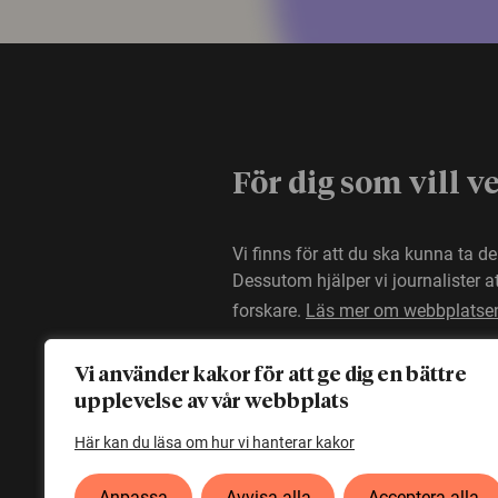
För dig som vill v
Vi finns för att du ska kunna ta d
Dessutom hjälper vi journalister 
forskare.
Läs mer om webbplatse
Vi använder kakor för att ge dig en bättre
upplevelse av vår webbplats
Här kan du läsa om hur vi hanterar kakor
Anpassa
Avvisa alla
Acceptera alla