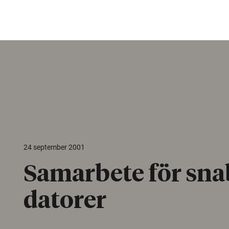
24 september 2001
Samarbete för sn
datorer