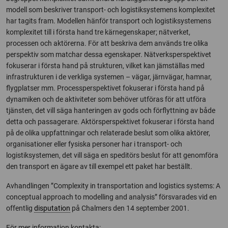
modell som beskriver transport- och logistiksystemens komplexitet
har tagits fram. Modellen hänför transport och logistiksystemens
komplexitet till i första hand tre kärnegenskaper; nätverket,
processen och aktörerna. För att beskriva dem används tre olika
perspektiv som matchar dessa egenskaper. Nätverksperspektivet
fokuserar i första hand på strukturen, vilket kan jämställas med
infrastrukturen i de verkliga systemen – vägar, järnvägar, hamnar,
flygplatser mm. Processperspektivet fokuserar i första hand på
dynamiken och de aktiviteter som behöver utföras för att utföra
tjänsten, det vill säga hanteringen av gods och förflyttning av både
detta och passagerare. Aktörsperspektivet fokuserar i första hand
på de olika uppfattningar och relaterade beslut som olika aktörer,
organisationer eller fysiska personer har i transport- och
logistiksystemen, det vill säga en speditörs beslut för att genomföra
den transport en ägare av till exempel ett paket har beställt.
Avhandlingen ”Complexity in transportation and logistics systems: A
conceptual approach to modelling and analysis” försvarades vid en
offentlig
disputation
på Chalmers den 14 september 2001.
För mer information kontakta: