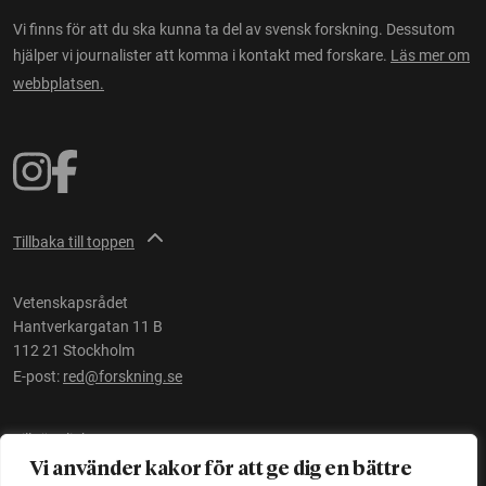
Vi finns för att du ska kunna ta del av svensk forskning. Dessutom
hjälper vi journalister att komma i kontakt med forskare.
Läs mer om
webbplatsen.
Tillbaka till toppen
Vetenskapsrådet
Hantverkargatan 11 B
112 21 Stockholm
E-post:
red@forskning.se
Tillgänglighet
Vi använder kakor för att ge dig en bättre