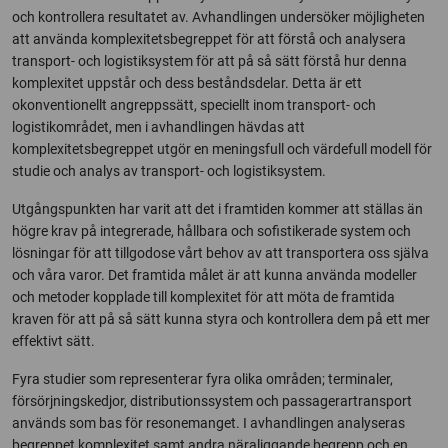
och kontrollera resultatet av. Avhandlingen undersöker möjligheten
att använda komplexitetsbegreppet för att förstå och analysera
transport- och logistiksystem för att på så sätt förstå hur denna
komplexitet uppstår och dess beståndsdelar. Detta är ett
okonventionellt angreppssätt, speciellt inom transport- och
logistikområdet, men i avhandlingen hävdas att
komplexitetsbegreppet utgör en meningsfull och värdefull modell för
studie och analys av transport- och logistiksystem.
Utgångspunkten har varit att det i framtiden kommer att ställas än
högre krav på integrerade, hållbara och sofistikerade system och
lösningar för att tillgodose vårt behov av att transportera oss själva
och våra varor. Det framtida målet är att kunna använda modeller
och metoder kopplade till komplexitet för att möta de framtida
kraven för att på så sätt kunna styra och kontrollera dem på ett mer
effektivt sätt.
Fyra studier som representerar fyra olika områden; terminaler,
försörjningskedjor, distributionssystem och passagerartransport
används som bas för resonemanget. I avhandlingen analyseras
begreppet komplexitet samt andra näraliggande begrepp och en