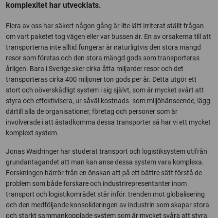
komplexitet har utvecklats.
Flera av oss har säkert någon gång är lite lätt irriterat ställt frågan
om vart paketet tog vägen eller var bussen är. En av orsakerna till att
transporterna inte alltid fungerar är naturligtvis den stora mängd
resor som företas och den stora mängd gods som transporteras
årligen. Bara i Sverige sker cirka åtta miljarder resor och det
transporteras cirka 400 miljoner ton gods per år. Detta utgör ett
stort och oöverskådligt system i sig självt, som är mycket svårt att
styra och effektivisera, ur såväl kostnads- som miljöhänseende, lägg
därtill alla de organisationer, företag och personer som är
involverade i att åstadkomma dessa transporter så har vi ett mycket
komplext system.
Jonas Waidringer har studerat transport och logistiksystem utifrån
grundantagandet att man kan anse dessa system vara komplexa.
Forskningen härrör från en önskan att på ett bättre sätt förstå de
problem som både forskare och industrirepresentanter inom
transport och logistikområdet står inför: trenden mot globalisering
och den medföljande konsolideringen av industrin som skapar stora
och starkt sammankopplade system som är mycket svåra att styra