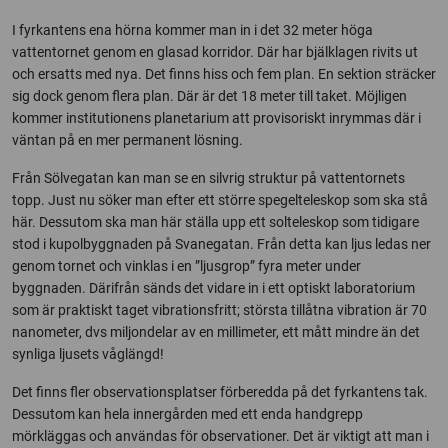
I fyrkantens ena hörna kommer man in i det 32 meter höga
vattentornet genom en glasad korridor. Där har bjälklagen rivits ut
och ersatts med nya. Det finns hiss och fem plan. En sektion sträcker
sig dock genom flera plan. Där är det 18 meter till taket. Möjligen
kommer institutionens planetarium att provisoriskt inrymmas där i
väntan på en mer permanent lösning.
Från Sölvegatan kan man se en silvrig struktur på vattentornets
topp. Just nu söker man efter ett större spegelteleskop som ska stå
här. Dessutom ska man här ställa upp ett solteleskop som tidigare
stod i kupolbyggnaden på Svanegatan. Från detta kan ljus ledas ner
genom tornet och vinklas i en ”ljusgrop” fyra meter under
byggnaden. Därifrån sänds det vidare in i ett optiskt laboratorium
som är praktiskt taget vibrationsfritt; största tillåtna vibration är 70
nanometer, dvs miljondelar av en millimeter, ett mått mindre än det
synliga ljusets våglängd!
Det finns fler observationsplatser förberedda på det fyrkantens tak.
Dessutom kan hela innergården med ett enda handgrepp
mörkläggas och användas för observationer. Det är viktigt att man i