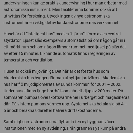
undervisningen kan ge praktisk undervisning i hur man arbetar med
astronomiska instrument. Men faciliteterna kommer också att
utnyttjas för forskning. Utvecklingen av nya astronomiska
instrument är en viktig del av lundaastronomernas verksamhet.
Huset är ett ”intelligent hus” med en ”hjärna” i form av en central
styrdator. Ljuset slås exempelvis automatiskt på om någon går in i
ett mörkt rum och om någon lämnar rummet med ljuset på slås det
av efter 15 minuter. Liknande automatik finns i regleringen av
temperatur och ventilation.
Huset är också miljövänligt. Det här är det första hus som
Akademiska hus bygger där man utnyttjar jordvärme. Akademiska
hus har f ö miljödiplomerats av Lunds kommun för 2001 – 2002.
Under huset finns tjugo borrhål som når ett djup av 200 meter. På
sommaren pumpas överskottsvärme ner i urberget och magasineras
där. På vintern pumpas värmen upp. Systemet ska betala sig på 4 –
5 år och beräknas därefter halvera driftskostnaderna.
Samtidigt som astronomerna flyttar in i en ny byggnad växer
institutionen med en ny avdelning. Från grannen Fysikum på andra