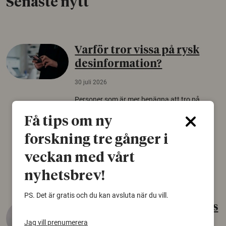
Senaste nytt
Varför tror vissa på rysk
desinformation?
30 juli 2026
Personer som är mer benägna att tro på
konspirationsteorier är ofta mer mottagliga
Få tips om ny
för rysk desinformation. Det visar en studie
från Försvarshögskolan med deltagare i fyra
forskning tre gånger i
europeiska länder.
veckan med vårt
Säkerhetspolitik
nyhetsbrev!
PS. Det är gratis och du kan avsluta när du vill.
Gammalt skinn var Sveriges
äldsta sko
Jag vill prenumerera