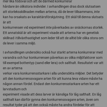
mer lika födoval och att de därmed konkurrerar
hårdare än olikstora individer. I avhandlingen dras dock slutsatsen
att storleksskillnaden mellan arterna, då de lever tillsammans, inte
kan ha orsakats av karaktärsförskjutning. Ett skäl till denna slutsats
är att
konkurrensen vid experiment inte påverkades av snäckornas storlek.
Ett annatskäl är att experiment visade att arterna har en genetisk
skillnad i tillväxthastighet som leder till att de alltid blir olika stora om
de lever i samma miljö.
I avhandlingen undersöks också hur starkt arterna konkurrerar med
varandra och hur konkurrensen påverkas av olika miljöfaktorer som
till exempel bottentyp (sand eller lera) och salthalt. Resultatet var att
en av arterna
verkar vara konkurrensstarkare i alla undersökta miljöer. Det betyder
att den konkurrenssvagare arten för att kunna leva vidare måste ha
någon annan fördel. Endast den konkurrensstarkare arten har ett
larvstadium och
experiment visade att dess larver är känsliga för låg salthalt. En låg
salthalt kan därför gynna den konkurrenssvagare arten, även om
resultat tyder på att den också måste ha andra fördelar för att