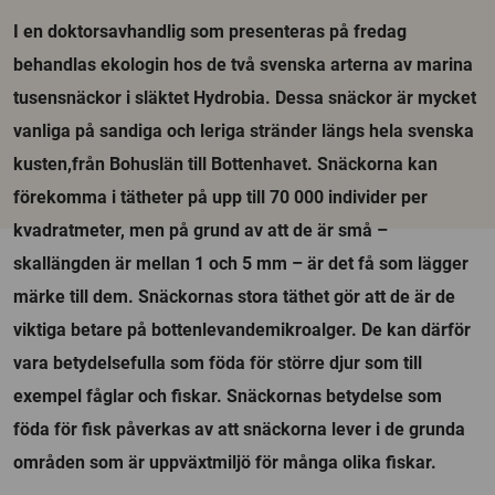
I en doktorsavhandlig som presenteras på fredag
behandlas ekologin hos de två svenska arterna av marina
tusensnäckor i släktet Hydrobia. Dessa snäckor är mycket
vanliga på sandiga och leriga stränder längs hela svenska
kusten,från Bohuslän till Bottenhavet. Snäckorna kan
förekomma i tätheter på upp till 70 000 individer per
kvadratmeter, men på grund av att de är små –
skallängden är mellan 1 och 5 mm – är det få som lägger
märke till dem. Snäckornas stora täthet gör att de är de
viktiga betare på bottenlevandemikroalger. De kan därför
vara betydelsefulla som föda för större djur som till
exempel fåglar och fiskar. Snäckornas betydelse som
föda för fisk påverkas av att snäckorna lever i de grunda
områden som är uppväxtmiljö för många olika fiskar.