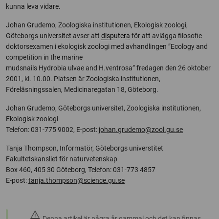
kunna leva vidare.
Johan Grudemo, Zoologiska institutionen, Ekologisk zoologi,
Göteborgs universitet avser att
disputera
för att avlägga filosofie
doktorsexamen i ekologisk zoologi med avhandlingen ”Ecology and
competition in the marine
mudsnails Hydrobia ulvae and H.ventrosa” fredagen den 26 oktober
2001, kl. 10.00. Platsen är Zoologiska institutionen,
Föreläsningssalen, Medicinaregatan 18, Göteborg.
Johan Grudemo, Göteborgs universitet, Zoologiska institutionen,
Ekologisk zoologi
Telefon: 031-775 9002, E-post:
johan.grudemo@zool.gu.se
Tanja Thompson, Informatör, Göteborgs universtitet
Fakultetskansliet för naturvetenskap
Box 460, 405 30 Göteborg, Telefon: 031-773 4857
E-post:
tanja.thompson@science.gu.se
warning
Denna artikel är några år gammal och det kan finnas