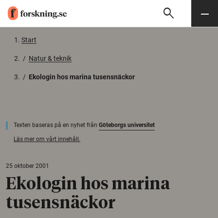
search
Sök
Meny
Gå till innehåll
Start
/
Natur & teknik
/
Ekologin hos marina tusensnäckor
Texten baseras på en nyhet från
Göteborgs universitet
Läs mer om vårt innehåll.
25 oktober 2001
Ekologin hos marina
tusensnäckor