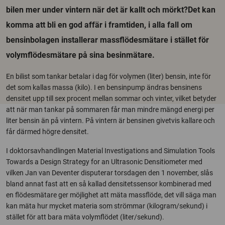
bilen mer under vintern när det är kallt och mörkt?Det kan
komma att bli en god affär i framtiden, i alla fall om
bensinbolagen installerar massflödesmätare i stället för
volymflödesmätare på sina besinmätare.
En bilist som tankar betalar i dag för volymen (liter) bensin, inte för
det som kallas massa (kilo). I en bensinpump ändras bensinens
densitet upp till sex procent mellan sommar och vinter, vilket betyder
att när man tankar på sommaren får man mindre mängd energi per
liter bensin än på vintern. På vintern är bensinen givetvis kallare och
får därmed högre densitet.
I doktorsavhandlingen Material Investigations and Simulation Tools
Towards a Design Strategy for an Ultrasonic Densitiometer med
vilken Jan van Deventer disputerar torsdagen den 1 november, slås
bland annat fast att en så kallad densitetssensor kombinerad med
en flödesmätare ger möjlighet att mäta massflöde, det vill säga man
kan mäta hur mycket materia som strömmar (kilogram/sekund) i
stället för att bara mäta volymflödet (liter/sekund).