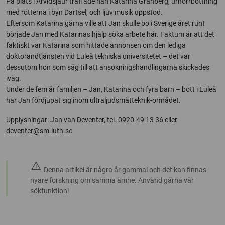
På plats i Arvidsjaur träffade han Katarina Granberg, urnorrbottning
med rötterna i byn Dartsel, och ljuv musik uppstod.
Eftersom Katarina gärna ville att Jan skulle bo i Sverige året runt
började Jan med Katarinas hjälp söka arbete här. Faktum är att det
faktiskt var Katarina som hittade annonsen om den lediga
doktorandtjänsten vid Luleå tekniska universitetet – det var
dessutom hon som såg till att ansökningshandlingarna skickades
iväg.
Under de fem år familjen – Jan, Katarina och fyra barn – bott i Luleå
har Jan fördjupat sig inom ultraljudsmätteknik-området.
Upplysningar: Jan van Deventer, tel. 0920-49 13 36 eller
deventer@sm.luth.se
warning
Denna artikel är några år gammal och det kan finnas
nyare forskning om samma ämne. Använd gärna vår
sökfunktion!