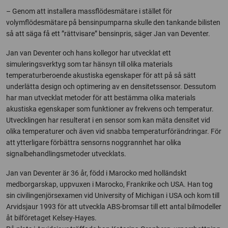
– Genom att installera massflödesmätare i stället för
volymflödesmätare på bensinpumparna skulle den tankande bilisten
så att säga få ett ”rättvisare” bensinpris, säger Jan van Deventer.
Jan van Deventer och hans kollegor har utvecklat ett
simuleringsverktyg som tar hänsyn till olika materials
temperaturberoende akustiska egenskaper för att på så sätt
underlätta design och optimering av en densitetssensor. Dessutom
har man utvecklat metoder för att bestämma olika materials
akustiska egenskaper som funktioner av frekvens och temperatur.
Utvecklingen har resulterat i en sensor som kan mäta densitet vid
olika temperaturer och även vid snabba temperaturförändringar. För
att ytterligare förbättra sensorns noggrannhet har olika
signalbehandlingsmetoder utvecklats.
Jan van Deventer är 36 år, född i Marocko med holländskt
medborgarskap, uppvuxen i Marocko, Frankrike och USA. Han tog
sin civilingenjörsexamen vid University of Michigan i USA och kom till
Arvidsjaur 1993 för att utveckla ABS-bromsar till ett antal bilmodeller
åt bilföretaget Kelsey-Hayes.