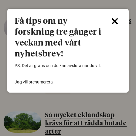
Få tips om ny
Gammalt skinn var Sveriges
äldsta sko
forskning tre gånger i
22 juni 2026
veckan med vårt
Det som arkeologer länge trodde var en
nyhetsbrev!
björnfäll visar sig vara delar av en 2000 år
gammal sko. Fyndet bär spår av romerskt
PS. Det är gratis och du kan avsluta när du vill.
skomode och beskrivs som mycket ovanligt i
Norden.
Jag vill prenumerera
Arkeologi
Så mycket eklandskap
krävs för att rädda hotade
arter