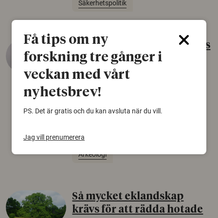
Säkerhetspolitik
Få tips om ny
Gammalt skinn var Sveriges
forskning tre gånger i
äldsta sko
veckan med vårt
22 juni 2026
nyhetsbrev!
Det som arkeologer länge trodde var en
björnfäll visar sig vara delar av en 2000 år
PS. Det är gratis och du kan avsluta när du vill.
gammal sko. Fyndet bär spår av romerskt
skomode och beskrivs som mycket ovanligt i
Norden.
Jag vill prenumerera
Arkeologi
Så mycket eklandskap
krävs för att rädda hotade