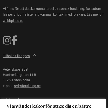
Vi finns för att du ska kunna ta del av svensk forskning. Dessutom
hjälper vi journalister att komma i kontakt med forskare.
Läs mer om
webbplatsen.
Tillbaka till toppen
Vetenskapsrådet
Hantverkargatan 11 B
112 21 Stockholm
E-post:
red@forskning.se
Tillgänglighet
Vi använder kakor för att ge dig en bättre