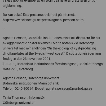
virvlas upp, till exempel av en storm, så riskerar vi att få en giftig
algblomning.
Du kan också läsa pressmeddelandet på Internet:
http://www.science.gu.se/press/agneta_persson.shtml
—
Agneta Persson, Botaniska institutionen avser att
disputera
för att
avlägga filosofie doktorsexamen i Marin botanik vid Göteborgs
universitet med avhandlingen ”On the ecology of cyst-producing
dinoflagellates at the Swedish west coast”. Disputationen äger rum
fredagen den 23 november 2001
kl. 10.00, i Botaniska institutionens föreläsningssal, Carl skottsbergs
Gata 22 B, Göteborg.
Agneta Persson, Göteborgs universitet
Botaniska institutionen, Marin botanik
Telefon: 0240-300 61, E-post:
agneta.persson@marbot.gu.se
Tanja Thompson, Informatör
Göteborgs universitet