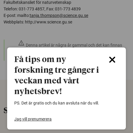
Fakultetskansliet för naturvetenskap
Telefon: 031-773 4857, Fax: 031-773 4839
E-post: mailto:
tanja.thompson@science.gu.se
Webbplats: http://www.science.gu.se
warning
Denna artikel är några år gammal och det kan finnas
nyare forskning om samma ämne. Använd gärna vår
sökfunktion!
Få tips om ny
forskning tre gånger i
veckan med vårt
nyhetsbrev!
PS. Det är gratis och du kan avsluta när du vill.
Senaste nytt
Jag vill prenumerera