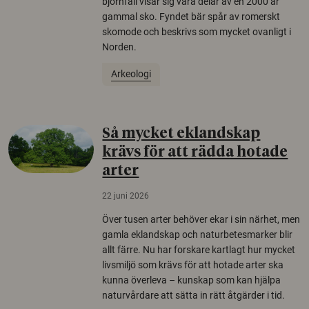
björnfäll visar sig vara delar av en 2000 år
gammal sko. Fyndet bär spår av romerskt
skomode och beskrivs som mycket ovanligt i
Norden.
Arkeologi
Så mycket eklandskap
krävs för att rädda hotade
arter
22 juni 2026
Över tusen arter behöver ekar i sin närhet, men
gamla eklandskap och naturbetesmarker blir
allt färre. Nu har forskare kartlagt hur mycket
livsmiljö som krävs för att hotade arter ska
kunna överleva – kunskap som kan hjälpa
naturvårdare att sätta in rätt åtgärder i tid.