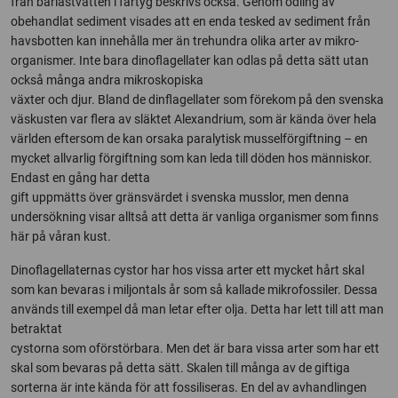
från barlastvatten i fartyg beskrivs också. Genom odling av
obehandlat sediment visades att en enda tesked av sediment från
havsbotten kan innehålla mer än trehundra olika arter av mikro-
organismer. Inte bara dinoflagellater kan odlas på detta sätt utan
också många andra mikroskopiska
växter och djur. Bland de dinflagellater som förekom på den svenska
väskusten var flera av släktet Alexandrium, som är kända över hela
världen eftersom de kan orsaka paralytisk musselförgiftning – en
mycket allvarlig förgiftning som kan leda till döden hos människor.
Endast en gång har detta
gift uppmätts över gränsvärdet i svenska musslor, men denna
undersökning visar alltså att detta är vanliga organismer som finns
här på våran kust.
Dinoflagellaternas cystor har hos vissa arter ett mycket hårt skal
som kan bevaras i miljontals år som så kallade mikrofossiler. Dessa
används till exempel då man letar efter olja. Detta har lett till att man
betraktat
cystorna som oförstörbara. Men det är bara vissa arter som har ett
skal som bevaras på detta sätt. Skalen till många av de giftiga
sorterna är inte kända för att fossiliseras. En del av avhandlingen