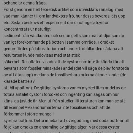
behandlar denna fråga.
Först genom en helt teoretisk artikel som utvecklats i analogi med
vad man känner till om landväxters frö, hur dessa bevaras, äts upp
etc. Sedan beskrivs ett experiment där dinoflagellatcystor
koncentrerats ur naturligt
sediment från västkusten och sedan getts som mat åt djur som är
vanligt förekommande på botten i samma område. Försöket
genomfördes på laboratorium och under förhållanden sådana att
resultaten kunde redovisas med statistisk
säkerhet. Resultaten visade att de cystor som inte är kända för att
bevaras som fossiler minskade i andel (det vill säga de blev förstörda
av att ätas upp) medans de fossiliserbara arterna ökade i andel (de
klarade bättre av
att bli uppätna). De giftiga cystorna var en mycket liten andel av de
totala antalet cystor i försöket och ingenting kan sägas om hur
känsliga just de är. Men utifrån studier i litteraturen kan man se att
till exempel Alexandriumarterna inte fossiliseras och att de
förkommer i större mängd i
syrefria bottnar. Detta innebär att övergödning med döda bottnar till
följd kan orsaka en ansamling av giftiga alger. När dessa cystor