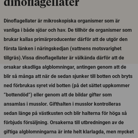
dinoflagellater
Dinoflagellater är mikroskopiska organismer som är
vanliga i både sjöar och hav. De tillhör de organismer som
brukar kallas primärproducenter därför att de utgör den
första länken i näringskedjan (vattnens motsvarighet
tillgräs).Vissa dinoflagellater är välkända därför att de
orsakar skadliga algblomningar, antingen genom att de
blir så många att när de sedan sjunker till botten och bryts
ned förbrukas syret vid botten (på det sättet uppkommer
”bottendöd”) eller genom att de bildar gifter som
ansamlas i musslor. Gifthalten i musslor kontrolleras
sedan länge på västkusten och blir halterna för höga så
förbjuds försäljning. Orsakerna till utbredningen av de
giftiga algblomningarna är inte helt klarlagda, men mycket