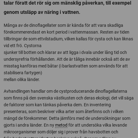
talar föratt det rör sig om mänsklig påverkan, till exempel
genom utsläpp av näring i vattnen.
Många av de dinoflagellater som är kända för att vara skadliga
förekommerendast en kort period i vattenmassan. Resten av tiden
tillbringar de som ettvilstadium, vilken kallas för cysta och kan liknas
vid ett frö. Cystorna
sjunker till botten och klarar av att ligga i dvala under lång tid och
undersyrefria förhållanden. Att de är tåliga innebär också att de av
misstag kanföras med båtar (i barlastvatten som används för att
stabilisera fartygen)
mellan olika länder.
Avhandlingen handlar om de cystproducerande dinoflagellaterna
som finns på den svenska västkusten och deras ekologi, det vill säga
de faktorer som kan tänkas påverka dem. En inventering
presenteras, som beskriver vilka arter som återfinns och i vilken
mängd de förekommer. Detta jämförs med de undersökningar som
gjorts i andra länder. En ny
metod
för att undersöka vilka levande
mikroorganismer som döljer sig i prover från havsbotten och