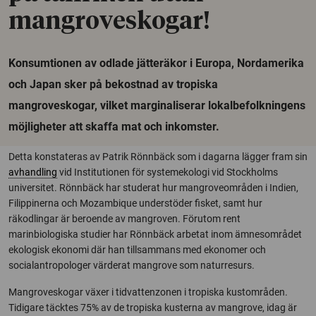
mangroveskogar!
Konsumtionen av odlade jätteräkor i Europa, Nordamerika
och Japan sker på bekostnad av tropiska
mangroveskogar, vilket marginaliserar lokalbefolkningens
möjligheter att skaffa mat och inkomster.
Detta konstateras av Patrik Rönnbäck som i dagarna lägger fram sin
avhandling
vid Institutionen för systemekologi vid Stockholms
universitet. Rönnbäck har studerat hur mangroveområden i Indien,
Filippinerna och Mozambique understöder fisket, samt hur
räkodlingar är beroende av mangroven. Förutom rent
marinbiologiska studier har Rönnbäck arbetat inom ämnesområdet
ekologisk ekonomi där han tillsammans med ekonomer och
socialantropologer värderat mangrove som naturresurs.
Mangroveskogar växer i tidvattenzonen i tropiska kustområden.
Tidigare täcktes 75% av de tropiska kusterna av mangrove, idag är