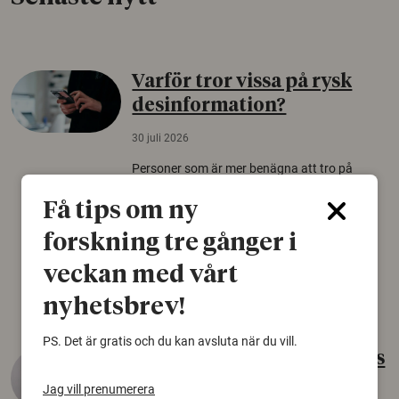
Varför tror vissa på rysk
desinformation?
30 juli 2026
Personer som är mer benägna att tro på
konspirationsteorier är ofta mer mottagliga
Få tips om ny
för rysk desinformation. Det visar en studie
från Försvarshögskolan med deltagare i fyra
forskning tre gånger i
europeiska länder.
veckan med vårt
Säkerhetspolitik
nyhetsbrev!
PS. Det är gratis och du kan avsluta när du vill.
Gammalt skinn var Sveriges
äldsta sko
Jag vill prenumerera