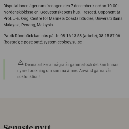
Disputationen äger rum fredagen den 7 december klockan 10.00 i
Nordenskiöldssalen, Geovetenskapens hus, Frescati. Opponent är
Prof. J-E. Ong, Centre for Marine & Coastal Studies, Universiti Sains
Malaysia, Penang, Malaysia.
Patrik Rönnbäck kan nås på tfn 08-16 13 58 (arbete); 08-15 87 06
(bostad); e-post:
pat@system.ecology.su.se
warning
Denna artikel är några år gammal och det kan finnas
nyare forskning om samma ämne. Använd gärna vår
sökfunktion!
Senaste nytt