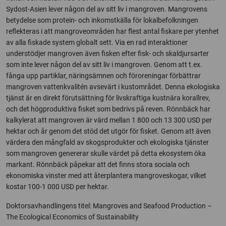
Sydost-Asien lever någon del av sitt liv i mangroven. Mangrovens
betydelse som protein- och inkomstkälla för lokalbefolkningen
reflekteras i att mangroveområden har flest antal fiskare per ytenhet
av alla fiskade system globalt sett. Via en rad interaktioner
understödjer mangroven även fisken efter fisk- och skaldjursarter
som inte lever någon del av sitt liv i mangroven. Genom att t.ex.
fånga upp partiklar, näringsämnen och föroreningar förbättrar
mangroven vattenkvalitén avsevärt i kustområdet. Denna ekologiska
tjänst är en direkt förutsättning för livskraftiga kustnära korallrev,
och det högproduktiva fisket som bedrivs på reven. Rönnbäck har
kalkylerat att mangroven är värd mellan 1 800 och 13 300 USD per
hektar och år genom det stöd det utgör för fisket. Genom att även
värdera den mångfald av skogsprodukter och ekologiska tjänster
som mangroven genererar skulle värdet på detta ekosystem öka
markant. Rönnbäck påpekar att det finns stora sociala och
ekonomiska vinster med att återplantera mangroveskogar, vilket
kostar 100-1 000 USD per hektar.
Doktorsavhandlingens titel: Mangroves and Seafood Production –
The Ecological Economics of Sustainability