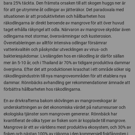
bara 25% täckta. Den främsta orsaken till att skogen huggs ner är
för att ge utrymme åt odlingar av jätteräkor. Det paradoxala med
situationen är att produktiviteten och hållbarheten hos
räkodlingarna är direkt beroende av mangrove för att över huvud
taget erhålla räkyngel att odla. Närvaron av mangrove skyddar även
odlingarna mot stormar, översvämningar och kusterosion.
Överetableringen av alltför intensiva odlingar försämrar
vattenkvalitén och påskyndar utvecklingen av virus- och
bakteriesjukdomar. Livslängden hos en räkodling är därför sällan
mer än 5-10 år, och i Thailand är 70% av tidigare produktiva dammar
övergivna. Efter det att produktionen kraschat i ett område söker sig
räkodlingsindustrin till nya mangroveområden för att etablera nya
dammar. Rönnbäcks avhandling ger rekommendationer ämnade att
förbättra hållbarheten hos räkodlingarna.
En av drivkrafterna bakom skövlingen av mangroveskogar är
underskattningen av det ekonomiska värdet på naturresurser och
ekologiska tjänster som mangroven genererar. Rönnbäck har
kvantifierat de olika typer av fisken som är kopplade till mangrove.
Mangrove är ett av världens mest produktiva ekosystem, och 30% av
fisken och nästan 100% av räkorna i den kommersiell fiskfångsten i