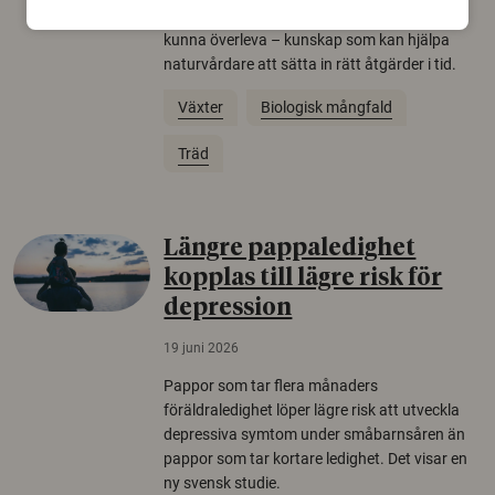
livsmiljö som krävs för att hotade arter ska
kunna överleva – kunskap som kan hjälpa
naturvårdare att sätta in rätt åtgärder i tid.
Växter
Biologisk mångfald
Träd
Längre pappaledighet
kopplas till lägre risk för
depression
19 juni 2026
Pappor som tar flera månaders
föräldraledighet löper lägre risk att utveckla
depressiva symtom under småbarnsåren än
pappor som tar kortare ledighet. Det visar en
ny svensk studie.