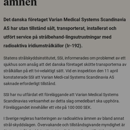
ämnen
Det danska företaget Varian Medical Systems Scandinavia
AS har utan tillstånd sålt, transporterat, installerat och
utfört service på strålbehand-lingsutrustningar med
radioaktiva iridiumstrålkällor (Ir-192).
Statens strålskyddsinstitutet, SSI, informerades om problemet av ett
sjukhus som ansåg att det danska företaget skötte transporterna av
strålkällan på ett tvi-velaktigt sätt. Vid en inspektion den 11 april
konstaterade SSI att Varian Medi-cal Systems Scandinavia AS
saknade erforderligt tillstånd.
SSI har nu utfärdat ett föreläggande att Varian Medical Systems
Scandinavias verksamhet av detta slag omedelbart ska upphöra.
Föreläggandet innehåller ett vite på 100 000 SEK.
I Sverige regleras hanteringen av radioaktiva ämnen av bland annat
strål-skyddslagen. Övervakande och tillståndsgivande myndighet är