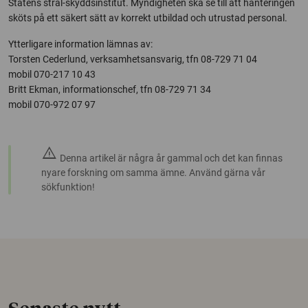
Statens strål-skyddsinstitut. Myndigheten ska se till att hanteringen
sköts på ett säkert sätt av korrekt utbildad och utrustad personal.
Ytterligare information lämnas av:
Torsten Cederlund, verksamhetsansvarig, tfn 08-729 71 04
mobil 070-217 10 43
Britt Ekman, informationschef, tfn 08-729 71 34
mobil 070-972 07 97
warning
Denna artikel är några år gammal och det kan finnas
nyare forskning om samma ämne. Använd gärna vår
sökfunktion!