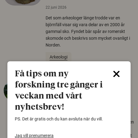
22 juni 2026
Det som arkeologer länge trodde var en
björnfäll visar sig vara delar av en 2000 år
gammal sko. Fyndet bär spår av romerskt
skomode och beskrivs som mycket ovanligt i
Norden.
Arkeologi
Få tips om ny
Så mycket eklandskap
forskning tre gånger i
krävs för att rädda hotade
veckan med vårt
arter
nyhetsbrev!
22 juni 2026
PS. Det är gratis och du kan avsluta när du vill.
Över tusen arter behöver ekar i sin närhet, men
gamla eklandskap och naturbetesmarker blir
Jag vill prenumerera
allt färre. Nu har forskare kartlagt hur mycket