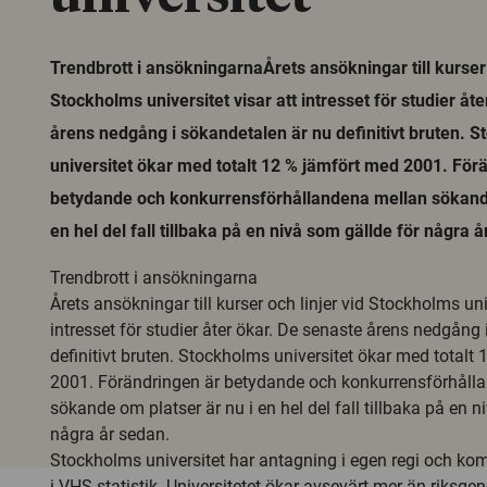
Trendbrott i ansökningarnaÅrets ansökningar till kurser 
Stockholms universitet visar att intresset för studier åt
årens nedgång i sökandetalen är nu definitivt bruten. 
universitet ökar med totalt 12 % jämfört med 2001. För
betydande och konkurrensförhållandena mellan sökande
en hel del fall tillbaka på en nivå som gällde för några 
Trendbrott i ansökningarna
Årets ansökningar till kurser och linjer vid Stockholms univ
intresset för studier åter ökar. De senaste årens nedgång
definitivt bruten. Stockholms universitet ökar med totalt
2001. Förändringen är betydande och konkurrensförhåll
sökande om platser är nu i en hel del fall tillbaka på en n
några år sedan.
Stockholms universitet har antagning i egen regi och ko
i VHS statistik. Universitetet ökar avsevärt mer än riksge