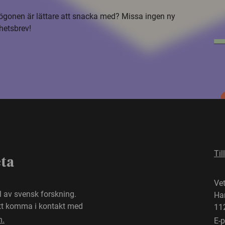
i ögonen är lättare att snacka med? Missa ingen ny
hetsbrev!
Til
eta
Ve
el av svensk forskning.
Ha
att komma i kontakt med
11
n.
E-