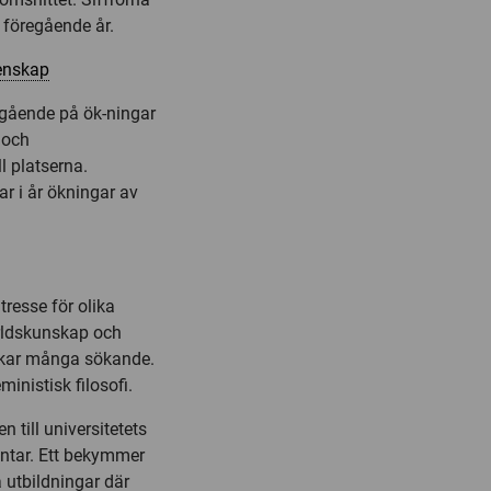
föregående år.
enskap
mgående på ök-ningar
 och
l platserna.
r i år ökningar av
tresse för olika
världskunskap och
ockar många sökande.
ministisk filosofi.
 till universitetets
entar. Ett bekymmer
a utbildningar där