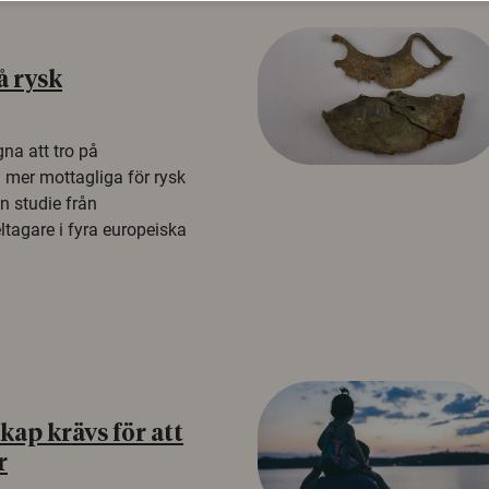
å rysk
na att tro på
a mer mottagliga för rysk
n studie från
tagare i fyra europeiska
ap krävs för att
r