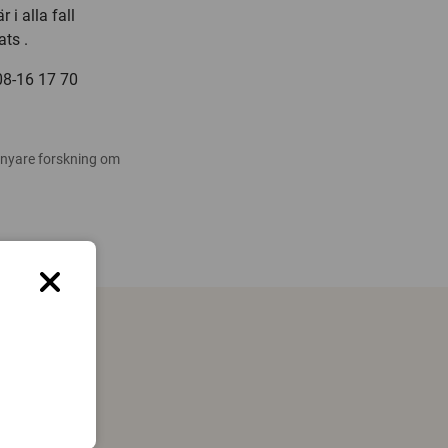
 i alla fall
ats .
08-16 17 70
 nyare forskning om