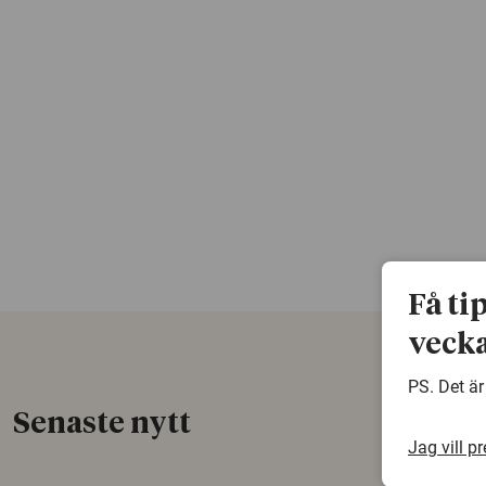
Få ti
vecka
PS. Det är
Senaste nytt
Jag vill p