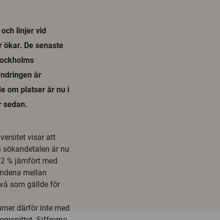
och linjer vid
er ökar. De senaste
Stockholms
ändringen är
 om platser är nu i
år sedan.
ersitet visar att
 i sökandetalen är nu
 12 % jämfört med
andena mellan
ivå som gällde för
mmer därför inte med
nomsnittet. Siffrorna