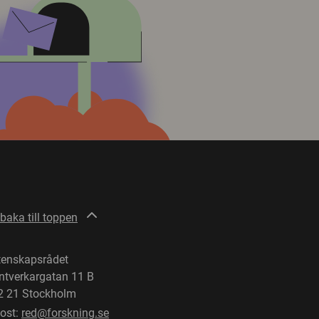
lbaka till toppen
tenskapsrådet
ntverkargatan 11 B
2 21 Stockholm
post:
red@forskning.se