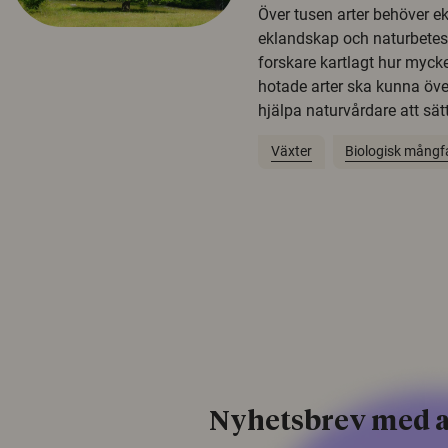
Över tusen arter behöver e
eklandskap och naturbetesma
forskare kartlagt hur mycke
hotade arter ska kunna öv
hjälpa naturvårdare att sätta
Växter
Biologisk mångf
Nyhetsbrev med a