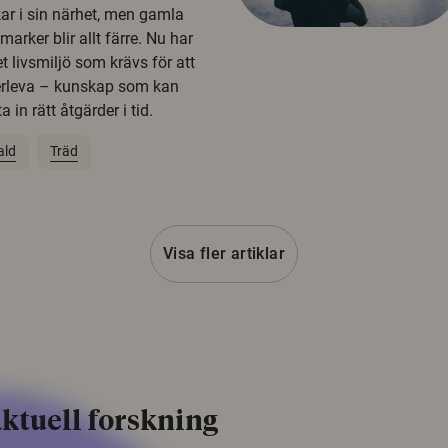
kar i sin närhet, men gamla
rker blir allt färre. Nu har
t livsmiljö som krävs för att
erleva – kunskap som kan
 in rätt åtgärder i tid.
ald
Träd
Visa fler artiklar
ktuell forskning