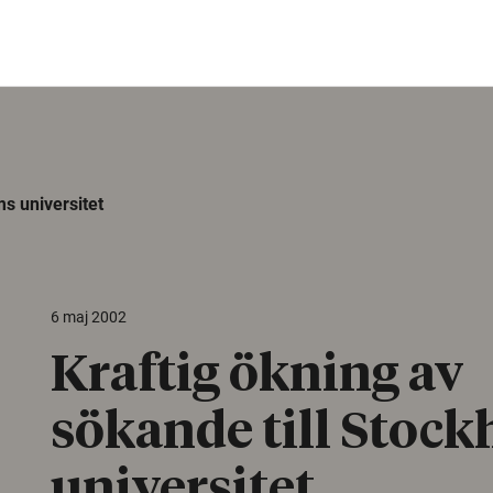
ms universitet
6 maj 2002
Kraftig ökning av
sökande till Stoc
universitet