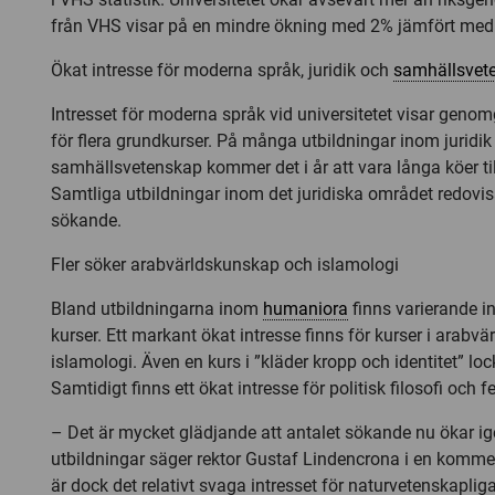
från VHS visar på en mindre ökning med 2% jämfört med 
Ökat intresse för moderna språk, juridik och
samhällsvet
Intresset för moderna språk vid universitetet visar geno
för flera grundkurser. På många utbildningar inom juridik
samhällsvetenskap kommer det i år att vara långa köer til
Samtliga utbildningar inom det juridiska området redovisa
sökande.
Fler söker arabvärldskunskap och islamologi
Bland utbildningarna inom
humaniora
finns varierande in
kurser. Ett markant ökat intresse finns för kurser i arab
islamologi. Även en kurs i ”kläder kropp och identitet” l
Samtidigt finns ett ökat intresse för politisk filosofi och fe
– Det är mycket glädjande att antalet sökande nu ökar igen
utbildningar säger rektor Gustaf Lindencrona i en komm
är dock det relativt svaga intresset för naturvetenskaplig