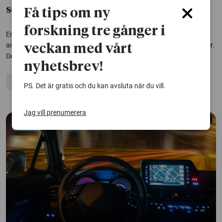
solceller
Få tips om ny
forskning tre gånger i
En mer obehandlad variant av ett vanligt naturmaterial, lignin, kan
användas för att skapa pålitliga och miljövänliga organiska solceller.
veckan med vårt
Det visar forskning vid Linköpings universitet.
nyhetsbrev!
Solceller
PS. Det är gratis och du kan avsluta när du vill.
Jag vill prenumerera