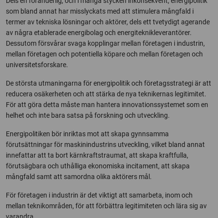
Dels en föränderlig, och i många stycken inkonsekvent, energipolitik
som bland annat har misslyckats med att stimulera mångfald i
termer av tekniska lösningar och aktörer, dels ett tvetydigt agerande
av några etablerade energibolag och energiteknikleverantörer.
Dessutom försvårar svaga kopplingar mellan företagen i industrin,
mellan företagen och potentiella köpare och mellan företagen och
universitetsforskare.
De största utmaningarna för energipolitik och företagsstrategi är att
reducera osäkerheten och att stärka de nya teknikernas legitimitet.
För att göra detta måste man hantera innovationssystemet som en
helhet och inte bara satsa på forskning och utveckling.
Energipolitiken bör inriktas mot att skapa gynnsamma
förutsättningar för maskinindustrins utveckling, vilket bland annat
innefattar att ta bort kärnkraftstraumat, att skapa kraftfulla,
förutsägbara och uthålliga ekonomiska incitament, att skapa
mångfald samt att samordna olika aktörers mål.
För företagen i industrin är det viktigt att samarbeta, inom och
mellan teknikområden, för att förbättra legitimiteten och lära sig av
varandra.