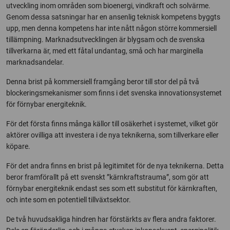
utveckling inom områden som bioenergi, vindkraft och solvärme.
Genom dessa satsningar har en ansenlig teknisk kompetens byggts
upp, men denna kompetens har inte nått någon större kommersiell
tillämpning. Marknadsutvecklingen är blygsam och de svenska
tillverkarna är, med ett fåtal undantag, små och har marginella
marknadsandelar.
Denna brist på kommersiell framgång beror till stor del på två
blockeringsmekanismer som finns i det svenska innovationsystemet
för förnybar energiteknik.
För det första finns många källor till osäkerhet i systemet, vilket gör
aktörer ovilliga att investera i de nya teknikerna, som tillverkare eller
köpare.
För det andra finns en brist på legitimitet för de nya teknikerna. Detta
beror framförallt på ett svenskt ”kärnkraftstrauma”, som gör att
förnybar energiteknik endast ses som ett substitut för kärnkraften,
och inte som en potentiell tillväxtsektor.
De två huvudsakliga hindren har förstärkts av flera andra faktorer.