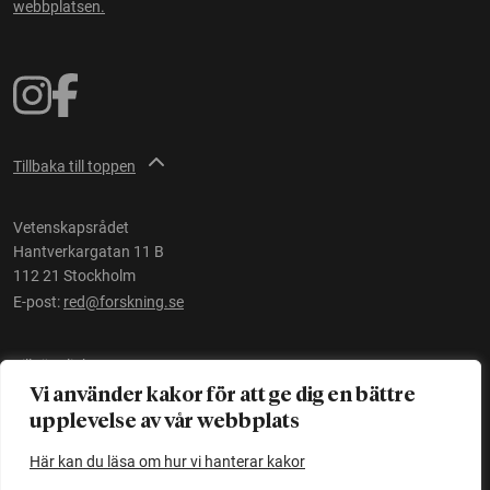
webbplatsen.
Tillbaka till toppen
Vetenskapsrådet
Hantverkargatan 11 B
112 21 Stockholm
E-post:
red@forskning.se
Tillgänglighet
Vi använder kakor för att ge dig en bättre
upplevelse av vår webbplats
Ett initiativ av
Vetenskapsrådet
Här kan du läsa om hur vi hanterar kakor