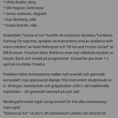
* Ulrika Bodén, sång
* Olle Hagson, kontrabas
* Jonny Axelsson, slagverk
* Åsa Åkerberg, cello
* Susan Barrett, cello
Ensemblen ”Voices of Ice” framför de nyskrivna styckena ”Ice Music
Fantasy for soprano, speaker, ice instruments and an audience with
warm mittens” av Karin Rehnqvist och ”Of Ice and Frozen Circles” av
Bill Brunson. Förutom detta återfinns även mer välkända stycken av
Haydn, Bach och Vivaldi på programmet. Konserten ges även 1-2
april på Ice Globe Theatre.
Publiken möter kontrasterna mellan nytt-svenskt och gammalt-
europeiskt i nya spännande klanger från instrument skulpterade av
is. Strängar, munstycken och greppbrädor utförs i de traditionella
materialen – ett gammalt hantverk på nytt sätt.
Musikuppförandet ingår i programmet för två olika evenemang i
mars-april:
”Science as Art” 16-20/3, ett seminarium i Abisko om uttryck för