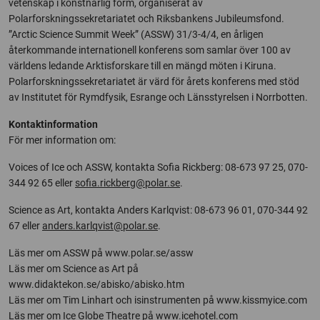
vetenskap i konstnärlig form, organiserat av
Polarforskningssekretariatet och Riksbankens Jubileumsfond.
”Arctic Science Summit Week” (ASSW) 31/3-4/4, en årligen
återkommande internationell konferens som samlar över 100 av
världens ledande Arktisforskare till en mängd möten i Kiruna.
Polarforskningssekretariatet är värd för årets konferens med stöd
av Institutet för Rymdfysik, Esrange och Länsstyrelsen i Norrbotten.
Kontaktinformation
För mer information om:
Voices of Ice och ASSW, kontakta Sofia Rickberg: 08-673 97 25, 070-
344 92 65 eller
sofia.rickberg@polar.se
.
Science as Art, kontakta Anders Karlqvist: 08-673 96 01, 070-344 92
67 eller
anders.karlqvist@polar.se
.
Läs mer om ASSW på www.polar.se/assw
Läs mer om Science as Art på
www.didaktekon.se/abisko/abisko.htm
Läs mer om Tim Linhart och isinstrumenten på www.kissmyice.com
Läs mer om Ice Globe Theatre på www.icehotel.com