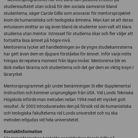
studieresultatet utan också för den sociala samvaron bland
studenterna, säger Carole Gillis som ansvarar för mentorsprojektet
inom de humanistiska och teologiska ämnena. Man kan se att deras
entusiasm smittar av sig även bland de studenter som valt att klara
studierna utan mentor. Intresset för studierna ökar och fler väljer att
fortsätta läsa ämnet på högre nivå.
Mentorerna tycker att handledningen av de yngre studiekamraterna
har gett även dem en djupare förståelse för ämnet. Inför varje möte
tvingas de repetera moment från lägre nivåer. Mentorerna blir en
länk mellan lärarna och studenterna och det ger dem en viktig insyn i
läraryrket.
Mentorsprogrammet går under benämningen SI eller Supplemental
Instruction och kommer ursprungligen från USA. Vid Lunds Tekniska
Högskola införde man metoden redan 1994 med ett mycket gott
resultat. År 2002 introducerades den på försök vid de humanistiska
och teologiska fakulteterna vid Lunds universitet och nu ska
metoden erbjudas vid hela universitetet.
Kontaktinformation