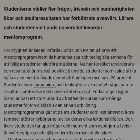
Studenterna ställer fler frågor, trivseln och samhörigheten
ökar och studieresultaten har förbättrats avsevärt. Lärare
och studenter vid Lunds universitet lovordar
mentorsprogram.
För drygt ett år sedan införde Lunds universitet på prov ett
mentorsprogram inom de humanistiska och teologiska ämnena för
att hjälpa studenter slutföra studierna. Nu har försöket utvärderats
och resultatet är mycket positivt: bland de studenter som valde att ta
hjälp av en mentor ökade genomströmningen med hela 20 procent.
Studenter inom
humaniora
och teologi har i allmänhet något sämre
resultat i jämförelse med universitetet i övrigt. Förklaringen ligger
bland annat i ett stort utbud av fristående kurser som många
studenter följer vid sidan av en annan utbildning.
Mentorsprogrammet går ut på att studenter som läst ämnet två-tre
terminer stöttar nybörjarna mellan deras olika lektionstillfällen. Den
äldre studenten tar upp frågor och moment som nybörjarna tycker
är svårbegripliga och hjälper dem även med studieteknik.
– Mentorsprogrammet har inte bara haft positiva effekter på