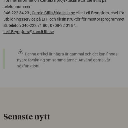
För mer information kontakta projektledare Carole Gillis på
telefonnummer
046-222 34 23 ,
Carole.Gillis@klass.lu.se
eller Leif Bryngfors, chef för
utbildningsservice på LTH och riksinstruktör för mentorsprogrammet
SI, telefon 046-222 71 80 , 0708-22 01 84 ,
Leif.Bryngfors@kansli.lth.se
.
warning
Denna artikel är några år gammal och det kan finnas
nyare forskning om samma ämne. Använd gärna vår
sökfunktion!
Senaste nytt