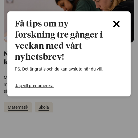
Få tips om ny
forskning tre gånger i
veckan med vårt
Nationell satsning på matematik lyfte
nyhetsbrev!
kunskaperna
PS. Det är gratis och du kan avsluta när du vill.
Matematiklyftet höjde elevers matematikresultat på låg- och
mellanstadiet och den förändrade matematikundervisningen höll i
Jag vill prenumerera
sig. Men svagare elever gynnades inte.
Matematik
Skola