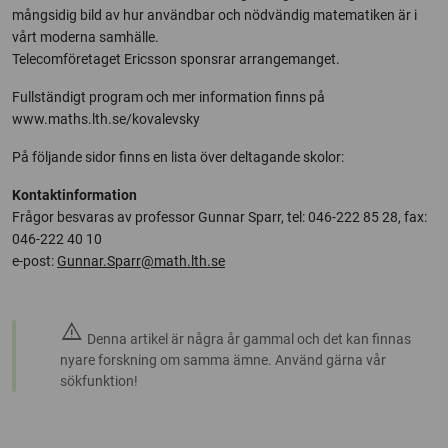
mångsidig bild av hur användbar och nödvändig matematiken är i
vårt moderna samhälle.
Telecomföretaget Ericsson sponsrar arrangemanget.
Fullständigt program och mer information finns på
www.maths.lth.se/kovalevsky
På följande sidor finns en lista över deltagande skolor:
Kontaktinformation
Frågor besvaras av professor Gunnar Sparr, tel: 046-222 85 28, fax:
046-222 40 10
e-post:
Gunnar.Sparr@math.lth.se
warning
Denna artikel är några år gammal och det kan finnas
nyare forskning om samma ämne. Använd gärna vår
sökfunktion!