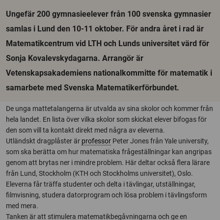
Ungefär 200 gymnasieelever från 100 svenska gymnasier
samlas i Lund den 10-11 oktober. För andra året i rad är
Matematikcentrum vid LTH och Lunds universitet värd för
Sonja Kovalevskydagarna. Arrangör är
Vetenskapsakademiens nationalkommitte för matematik i
samarbete med Svenska Matematikerförbundet.
De unga mattetalangerna är utvalda av sina skolor och kommer från
hela landet. En lista över vilka skolor som skickat elever bifogas för
den som vill ta kontakt direkt med några av eleverna.
Utländskt dragplåster är
professor
Peter Jones från Yale university,
som ska berätta om hur matematiska frågeställningar kan angripas
genom att brytas ner i mindre problem. Här deltar också flera lärare
från Lund, Stockholm (KTH och Stockholms universitet), Oslo.
Eleverna får träffa studenter och delta i tävlingar, utställningar,
filmvisning, studera datorprogram och lösa problem i tävlingsform
med mera.
Tanken är att stimulera matematikbegåvningarna och ge en