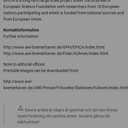
EPICA is a long-term large scale project under the umbrella of
European Science Foundation with researchers from 10 European
nations participating and which is funded from national sources and
from European Union.
Kontaktinformation
Further information:
http://www.awi-bremerhaven.de/GPH/EPICA/index.html
http://www.awi-bremerhaven.de/Polar/Kohnen/index.html
Note to editorial offices:
Printable images can be downloaded from:
http://www.awi-
bremerhaven.de/AWI/Presse/Fotoseite/Stationen/Kohnen/index.html
warning
Denna artikel är några år gammal och det kan finnas
nyare forskning om samma ämne. Använd gärna vår
sökfunktion!