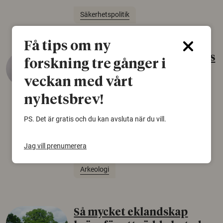
Säkerhetspolitik
Få tips om ny
Gammalt skinn var Sveriges
forskning tre gånger i
äldsta sko
veckan med vårt
22 juni 2026
nyhetsbrev!
Det som arkeologer länge trodde var en
björnfäll visar sig vara delar av en 2000 år
PS. Det är gratis och du kan avsluta när du vill.
gammal sko. Fyndet bär spår av romerskt
skomode och beskrivs som mycket ovanligt i
Jag vill prenumerera
Norden.
Arkeologi
Så mycket eklandskap