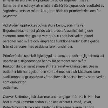
är riskerna stora att möjligheter till tidiga åtgärder missas.
Samarbetet med psykiatrin måste därför fördjupas och resultatet av
åtgärder/remisser måste klargöras både för primärvården och för
psykiatrin.
Vid studien upptäcktes också stora behov, som inte var
tillgodosedda, när det gällde vård, arbete/sysselsättning och
ekonomi samt dagliga aktiviteter (ADL) och livskvalitet bland
personer med svåra och långvariga funktionshinder. Detta gällde
främst personer med psykiska funktionshinder.
Primärvården speciellt i glesbygd har ansvaret och möjligheterna att
upptäcka ej tillgodosedda behov för personer med svåra
funktionshinder samt skapa ett tätare nätverk kring dem. Dessa
patienter bör ha regelbunden kontakt med en distriktsläkare, som
skall kunna tidigt upptäcka vårdbehov och sociala behov samt verka
som ombud för
patienten.
Gunvor Strömberg härstammar ursprungligen från Kalix. Hon har
bott i Umeå kommun sedan 1966 och arbetat i Umeå, Sävar,
Robertsfors och Lycksele. Under de fyra senaste åren har hon