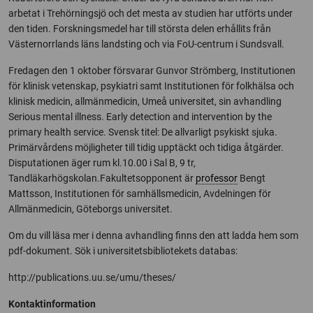
arbetat i Trehörningsjö och det mesta av studien har utförts under
den tiden. Forskningsmedel har till största delen erhållits från
Västernorrlands läns landsting och via FoU-centrum i Sundsvall.
Fredagen den 1 oktober försvarar Gunvor Strömberg, Institutionen
för klinisk vetenskap, psykiatri samt Institutionen för folkhälsa och
klinisk medicin, allmänmedicin, Umeå universitet, sin avhandling
Serious mental illness. Early detection and intervention by the
primary health service. Svensk titel: De allvarligt psykiskt sjuka.
Primärvårdens möjligheter till tidig upptäckt och tidiga åtgärder.
Disputationen äger rum kl.10.00 i Sal B, 9 tr,
Tandläkarhögskolan.Fakultetsopponent är
professor
Bengt
Mattsson, Institutionen för samhällsmedicin, Avdelningen för
Allmänmedicin, Göteborgs universitet.
Om du vill läsa mer i denna avhandling finns den att ladda hem som
pdf-dokument. Sök i universitetsbibliotekets databas:
http://publications.uu.se/umu/theses/
Kontaktinformation