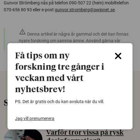
Gunvor Strömberg nås på telefon 090-507 22 (hem) mobiltelefon
070-656 80 93 eller e-post
gunvor.stromberg@swipnet.se
.
warning
Denna artikel är några år gammal och det kan finnas
nyare forskning om samma ämne. Använd gärna vår
sökfunktion!
Få tips om ny
forskning tre gånger i
veckan med vårt
nyhetsbrev!
Senaste nytt
PS. Det är gratis och du kan avsluta när du vill.
Jag vill prenumerera
Varför tror vissa på rysk