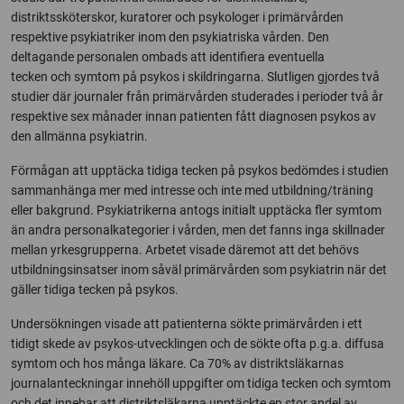
distriktssköterskor, kuratorer och psykologer i primärvården
respektive psykiatriker inom den psykiatriska vården. Den
deltagande personalen ombads att identifiera eventuella
tecken och symtom på psykos i skildringarna. Slutligen gjordes två
studier där journaler från primärvården studerades i perioder två år
respektive sex månader innan patienten fått diagnosen psykos av
den allmänna psykiatrin.
Förmågan att upptäcka tidiga tecken på psykos bedömdes i studien
sammanhänga mer med intresse och inte med utbildning/träning
eller bakgrund. Psykiatrikerna antogs initialt upptäcka fler symtom
än andra personalkategorier i vården, men det fanns inga skillnader
mellan yrkesgrupperna. Arbetet visade däremot att det behövs
utbildningsinsatser inom såväl primärvården som psykiatrin när det
gäller tidiga tecken på psykos.
Undersökningen visade att patienterna sökte primärvården i ett
tidigt skede av psykos-utvecklingen och de sökte ofta p.g.a. diffusa
symtom och hos många läkare. Ca 70% av distriktsläkarnas
journalanteckningar innehöll uppgifter om tidiga tecken och symtom
och det innebar att distriktsläkarna upptäckte en stor andel av