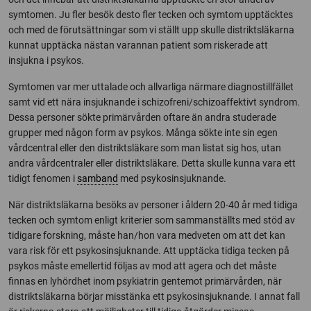
symtomen. Ju fler besök desto fler tecken och symtom upptäcktes
och med de förutsättningar som vi ställt upp skulle distriktsläkarna
kunnat upptäcka nästan varannan patient som riskerade att
insjukna i psykos.
Symtomen var mer uttalade och allvarliga närmare diagnostillfället
samt vid ett nära insjuknande i schizofreni/schizoaffektivt syndrom.
Dessa personer sökte primärvården oftare än andra studerade
grupper med någon form av psykos. Många sökte inte sin egen
vårdcentral eller den distriktsläkare som man listat sig hos, utan
andra vårdcentraler eller distriktsläkare. Detta skulle kunna vara ett
tidigt fenomen i
samband
med psykosinsjuknande.
När distriktsläkarna besöks av personer i åldern 20-40 år med tidiga
tecken och symtom enligt kriterier som sammanställts med stöd av
tidigare forskning, måste han/hon vara medveten om att det kan
vara risk för ett psykosinsjuknande. Att upptäcka tidiga tecken på
psykos måste emellertid följas av mod att agera och det måste
finnas en lyhördhet inom psykiatrin gentemot primärvården, när
distriktsläkarna börjar misstänka ett psykosinsjuknande. I annat fall