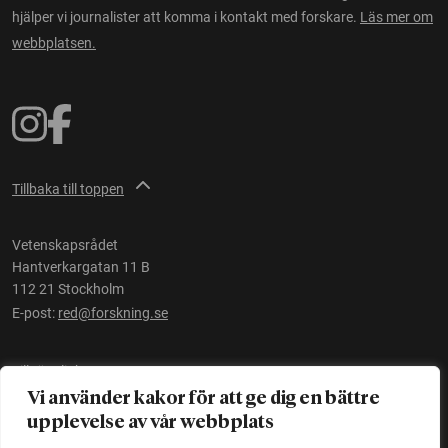
hjälper vi journalister att komma i kontakt med forskare.
Läs mer om
webbplatsen.
Tillbaka till toppen
Vetenskapsrådet
Hantverkargatan 11 B
112 21 Stockholm
E-post:
red@forskning.se
Tillgänglighet
Vi använder kakor för att ge dig en bättre
upplevelse av vår webbplats
Ett initiativ av
Vetenskapsrådet