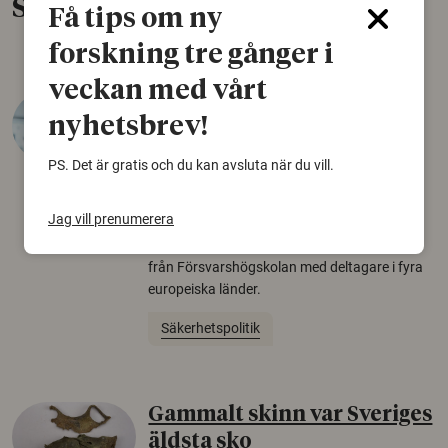
Senaste nytt
Få tips om ny
forskning tre gånger i
veckan med vårt
Varför tror vissa på rysk
nyhetsbrev!
desinformation?
PS. Det är gratis och du kan avsluta när du vill.
30 juli 2026
Personer som är mer benägna att tro på
Jag vill prenumerera
konspirationsteorier är ofta mer mottagliga
för rysk desinformation. Det visar en studie
från Försvarshögskolan med deltagare i fyra
europeiska länder.
Säkerhetspolitik
Gammalt skinn var Sveriges
äldsta sko