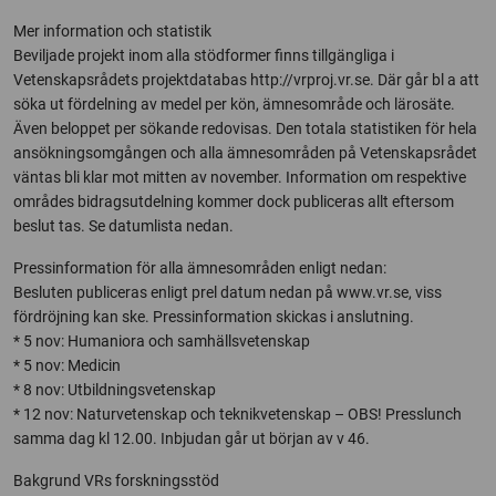
Mer information och statistik
Beviljade projekt inom alla stödformer finns tillgängliga i
Vetenskapsrådets projektdatabas http://vrproj.vr.se. Där går bl a att
söka ut fördelning av medel per kön, ämnesområde och lärosäte.
Även beloppet per sökande redovisas. Den totala statistiken för hela
ansökningsomgången och alla ämnesområden på Vetenskapsrådet
väntas bli klar mot mitten av november. Information om respektive
områdes bidragsutdelning kommer dock publiceras allt eftersom
beslut tas. Se datumlista nedan.
Pressinformation för alla ämnesområden enligt nedan:
Besluten publiceras enligt prel datum nedan på www.vr.se, viss
fördröjning kan ske. Pressinformation skickas i anslutning.
* 5 nov: Humaniora och samhällsvetenskap
* 5 nov: Medicin
* 8 nov: Utbildningsvetenskap
* 12 nov: Naturvetenskap och teknikvetenskap – OBS! Presslunch
samma dag kl 12.00. Inbjudan går ut början av v 46.
Bakgrund VRs forskningsstöd