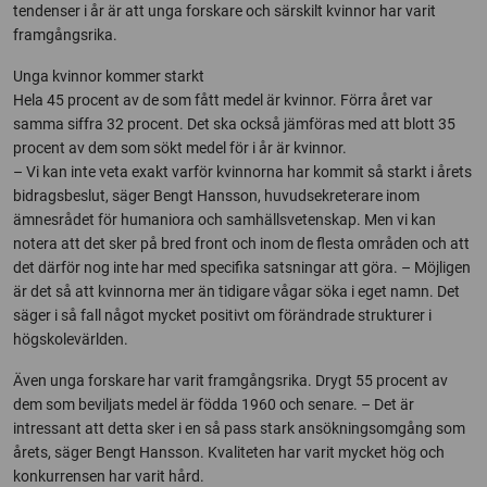
tendenser i år är att unga forskare och särskilt kvinnor har varit
framgångsrika.
Unga kvinnor kommer starkt
Hela 45 procent av de som fått medel är kvinnor. Förra året var
samma siffra 32 procent. Det ska också jämföras med att blott 35
procent av dem som sökt medel för i år är kvinnor.
– Vi kan inte veta exakt varför kvinnorna har kommit så starkt i årets
bidragsbeslut, säger Bengt Hansson, huvudsekreterare inom
ämnesrådet för humaniora och samhällsvetenskap. Men vi kan
notera att det sker på bred front och inom de flesta områden och att
det därför nog inte har med specifika satsningar att göra. – Möjligen
är det så att kvinnorna mer än tidigare vågar söka i eget namn. Det
säger i så fall något mycket positivt om förändrade strukturer i
högskolevärlden.
Även unga forskare har varit framgångsrika. Drygt 55 procent av
dem som beviljats medel är födda 1960 och senare. – Det är
intressant att detta sker i en så pass stark ansökningsomgång som
årets, säger Bengt Hansson. Kvaliteten har varit mycket hög och
konkurrensen har varit hård.