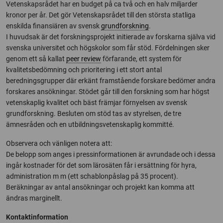
Vetenskapsrådet har en budget på ca två och en halv miljarder
kronor per år. Det gör Vetenskapsrådet till den största statliga
enskilda finansiären av svensk
grundforskning
.
I huvudsak är det forskningsprojekt initierade av forskarna själva vid
svenska universitet och högskolor som får stöd. Fördelningen sker
genom ett så kallat
peer review
förfarande, ett system för
kvalitetsbedömning och prioritering i ett stort antal
beredningsgrupper där erkänt framstående forskare bedömer andra
forskares ansökningar. Stödet går till den forskning som har högst
vetenskaplig kvalitet och bäst främjar förnyelsen av svensk
grundforskning. Besluten om stöd tas av styrelsen, de tre
ämnesråden och en utbildningsvetenskaplig kommitté.
Observera och vänligen notera att:
De belopp som anges i pressinformationen är avrundade och i dessa
ingår kostnader för det som lärosäten får i ersättning för hyra,
administration m m (ett schablonpåslag på 35 procent).
Beräkningar av antal ansökningar och projekt kan komma att
ändras marginellt.
Kontaktinformation