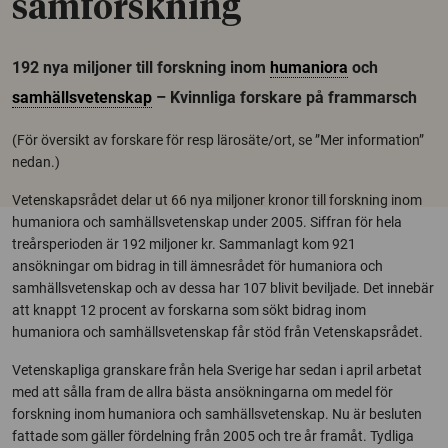
samforskning
192 nya miljoner till forskning inom
humaniora
och
samhällsvetenskap
– Kvinnliga forskare på frammarsch
(För översikt av forskare för resp lärosäte/ort, se ”Mer information”
nedan.)
Vetenskapsrådet delar ut 66 nya miljoner kronor till forskning inom
humaniora och samhällsvetenskap under 2005. Siffran för hela
treårsperioden är 192 miljoner kr. Sammanlagt kom 921
ansökningar om bidrag in till ämnesrådet för humaniora och
samhällsvetenskap och av dessa har 107 blivit beviljade. Det innebär
att knappt 12 procent av forskarna som sökt bidrag inom
humaniora och samhällsvetenskap får stöd från Vetenskapsrådet.
Vetenskapliga granskare från hela Sverige har sedan i april arbetat
med att sålla fram de allra bästa ansökningarna om medel för
forskning inom humaniora och samhällsvetenskap. Nu är besluten
fattade som gäller fördelning från 2005 och tre år framåt. Tydliga