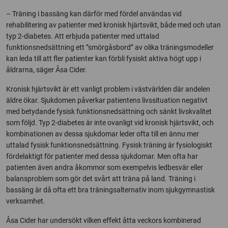
– Träning i bassäng kan därför med fördel användas vid
rehabilitering av patienter med kronisk hjärtsvikt, både med och utan
typ 2-diabetes. Att erbjuda patienter med uttalad
funktionsnedsättning ett ”smörgåsbord” av olika träningsmodeller
kan leda till att fler patienter kan förbli fysiskt aktiva högt upp i
åldrarna, säger Åsa Cider.
Kronisk hjärtsvikt är ett vanligt problem i västvärlden där andelen
äldre ökar. Sjukdomen påverkar patientens livssituation negativt
med betydande fysisk funktionsnedsättning och sänkt livskvalitet
som följd. Typ 2-diabetes är inte ovanligt vid kronisk hjärtsvikt, och
kombinationen av dessa sjukdomar leder ofta till en ännu mer
uttalad fysisk funktionsnedsättning. Fysisk träning är fysiologiskt
fördelaktigt för patienter med dessa sjukdomar. Men ofta har
patienten även andra åkommor som exempelvis ledbesvär eller
balansproblem som gör det svårt att träna på land. Träning i
bassäng är då ofta ett bra träningsalternativ inom sjukgymnastisk
verksamhet.
Åsa Cider har undersökt vilken effekt åtta veckors kombinerad