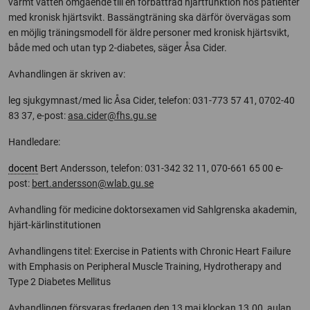
varmt vatten omgående till en förbättrad hjärtfunktion hos patienter
med kronisk hjärtsvikt. Bassängträning ska därför övervägas som
en möjlig träningsmodell för äldre personer med kronisk hjärtsvikt,
både med och utan typ 2-diabetes, säger Åsa Cider.
Avhandlingen är skriven av:
leg sjukgymnast/med lic Åsa Cider, telefon: 031-773 57 41, 0702-40
83 37, e-post:
asa.cider@fhs.gu.se
Handledare:
docent
Bert Andersson, telefon: 031-342 32 11, 070-661 65 00 e-
post:
bert.andersson@wlab.gu.se
Avhandling för medicine doktorsexamen vid Sahlgrenska akademin,
hjärt-kärlinstitutionen
Avhandlingens titel: Exercise in Patients with Chronic Heart Failure
with Emphasis on Peripheral Muscle Training, Hydrotherapy and
Type 2 Diabetes Mellitus
Avhandlingen försvaras fredagen den 13 maj klockan 13.00, aulan,