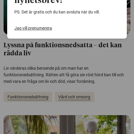
nyhetsbrev!
PS. Det är gratis och du kan avsluta när du vill.
Jag vill prenumerera
Lyssna på funktionsnedsatta – det kan
rädda liv
Liv värderas olika beroende på om man har en
funktionsnedsättning. Rätten att få göra sin röst hörd kan till och
med vara en fråga om liv och död, visar forskning.
Funktionsnedsättning
Vård och omsorg