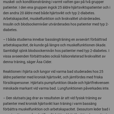
muskel- och konditionsträning i varmt vatten gav på två grupper
patienter. I den ena gruppen ingick 25 äldre hjärtsviktspatienter och i
den andra 20 äldre med både hjärtsvikt och typ 2-diabetes.
Arbetskapacitet, muskelfunktion och livskvalitet utvärderades.
Insulin och blodsockernivåer utvärderades hos patienter med typ 2-
diabetes.
– I båda studierna innebar bassängträning en avsevärt förbättrad
arbetskapacitet, de kunde gå längre och muskelfunktionen ökade.
Samtidigt sjönk blodsockernivån hos patienter med typ 2-diabetes. I
vissa avseenden förbättrades också hälsorelaterad livskvalitet av
denna träning, säger Åsa Cider.
Reaktionen i hjärta och lungor vid varma bad studerades hos 25
äldre patienter med kronisk hjärtsvikt, och jämfördes med friska
försökspersoner. Hjärtats pumpfunktion ökade och hjärtfrekvensen
minskade markant vid varma bad. Lungfunktionen påverkades inte.
– Den slutsats jag drar av resultaten är att vid fysisk träning av
patienter med kronisk hjärtsvikt kan träning i varm bassäng
förbättra muskelfunktion och arbetskapacitet. Dessutom leder bad i