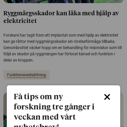
Ryggmärgsskador kan läka med hjälp av
elektricitet
Forskare har tagit fram ett implantat som med hjälp av elektricitet
kan ge råttor med ryggmärgsskador sin rörelseförmåga tillbaka.
Genombrottet väcker hopp om en behandling för människor som till
följd av skador på ryggmärgen har förlorat känsel och funktion i
delar av kroppen.
Funktionsnedsättning
Få tips om ny
forskning tre gånger i
veckan med vårt