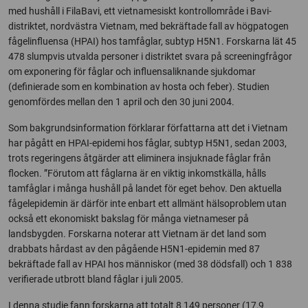
med hushåll i FilaBavi, ett vietnamesiskt kontrollområde i Bavi-
distriktet, nordvästra Vietnam, med bekräftade fall av högpatogen
fågelinfluensa (HPAI) hos tamfåglar, subtyp H5N1. Forskarna lät 45
478 slumpvis utvalda personer i distriktet svara på screeningfrågor
om exponering för fåglar och influensaliknande sjukdomar
(definierade som en kombination av hosta och feber). Studien
genomfördes mellan den 1 april och den 30 juni 2004.
Som bakgrundsinformation förklarar författarna att det i Vietnam
har pågått en HPAI-epidemi hos fåglar, subtyp H5N1, sedan 2003,
trots regeringens åtgärder att eliminera insjuknade fåglar från
flocken. ”Förutom att fåglarna är en viktig inkomstkälla, hålls
tamfåglar i många hushåll på landet för eget behov. Den aktuella
fågelepidemin är därför inte enbart ett allmänt hälsoproblem utan
också ett ekonomiskt bakslag för många vietnameser på
landsbygden. Forskarna noterar att Vietnam är det land som
drabbats hårdast av den pågående H5N1-epidemin med 87
bekräftade fall av HPAI hos människor (med 38 dödsfall) och 1 838
verifierade utbrott bland fåglar i juli 2005.
I denna studie fann forskarna att totalt 8 149 personer (17,9