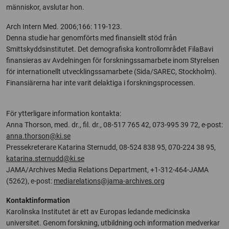
människor, avslutar hon.
Arch Intern Med. 2006;166: 119-123.
Denna studie har genomförts med finansiellt stöd från
Smittskyddsinstitutet. Det demografiska kontrollområdet FilaBavi
finansieras av Avdelningen för forskningssamarbete inom Styrelsen
för internationellt utvecklingssamarbete (Sida/SAREC, Stockholm).
Finansiärerna har inte varit delaktiga i forskningsprocessen.
För ytterligare information kontakta:
Anna Thorson, med. dr., fil. dr., 08-517 765 42, 073-995 39 72, e-post:
anna.thorson@ki.se
Pressekreterare Katarina Sternudd, 08-524 838 95, 070-224 38 95,
katarina.sternudd@ki.se
JAMA/Archives Media Relations Department, +1-312-464-JAMA
(5262), e-post:
mediarelations@jama-archives.org
Kontaktinformation
Karolinska Institutet är ett av Europas ledande medicinska
universitet. Genom forskning, utbildning och information medverkar