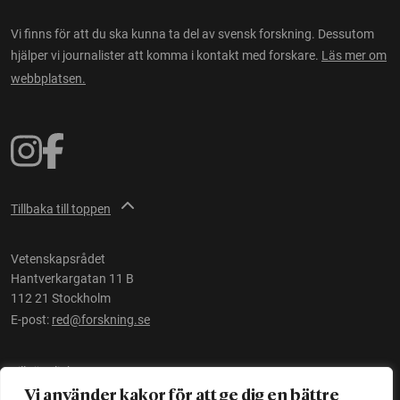
Vi finns för att du ska kunna ta del av svensk forskning. Dessutom
hjälper vi journalister att komma i kontakt med forskare.
Läs mer om
webbplatsen.
Tillbaka till toppen
Vetenskapsrådet
Hantverkargatan 11 B
112 21 Stockholm
E-post:
red@forskning.se
Tillgänglighet
Vi använder kakor för att ge dig en bättre