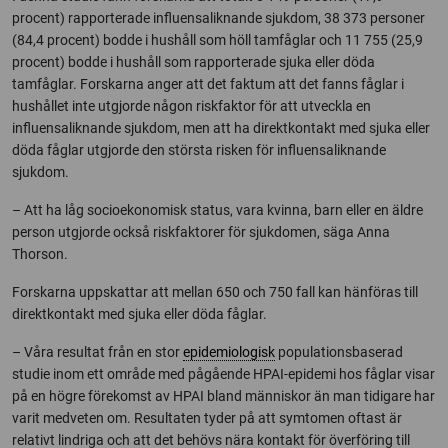
procent) rapporterade influensaliknande sjukdom, 38 373 personer
(84,4 procent) bodde i hushåll som höll tamfåglar och 11 755 (25,9
procent) bodde i hushåll som rapporterade sjuka eller döda
tamfåglar. Forskarna anger att det faktum att det fanns fåglar i
hushållet inte utgjorde någon riskfaktor för att utveckla en
influensaliknande sjukdom, men att ha direktkontakt med sjuka eller
döda fåglar utgjorde den största risken för influensaliknande
sjukdom.
– Att ha låg socioekonomisk status, vara kvinna, barn eller en äldre
person utgjorde också riskfaktorer för sjukdomen, säga Anna
Thorson.
Forskarna uppskattar att mellan 650 och 750 fall kan hänföras till
direktkontakt med sjuka eller döda fåglar.
– Våra resultat från en stor
epidemiologisk
populationsbaserad
studie inom ett område med pågående HPAI-epidemi hos fåglar visar
på en högre förekomst av HPAI bland människor än man tidigare har
varit medveten om. Resultaten tyder på att symtomen oftast är
relativt lindriga och att det behövs nära kontakt för överföring till