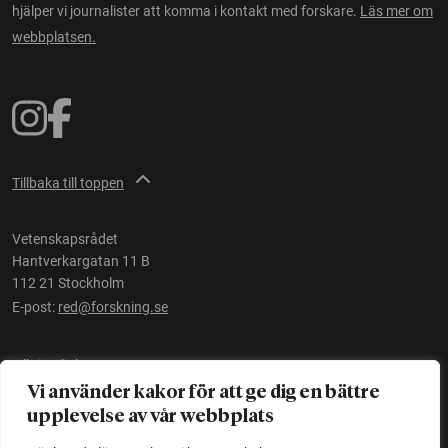
hjälper vi journalister att komma i kontakt med forskare.
Läs mer om
webbplatsen.
Tillbaka till toppen
Vetenskapsrådet
Hantverkargatan 11 B
112 21 Stockholm
E-post:
red@forskning.se
Tillgänglighet
Vi använder kakor för att ge dig en bättre
upplevelse av vår webbplats
Ett initiativ av
Vetenskapsrådet