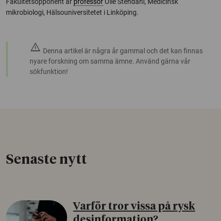
Fakultetsopponent är
professor
Olle Stendahl, Medicinsk
mikrobiologi, Hälsouniversitetet i Linköping.
warning
Denna artikel är några år gammal och det kan finnas
nyare forskning om samma ämne. Använd gärna vår
sökfunktion!
Senaste nytt
Varför tror vissa på rysk
desinformation?