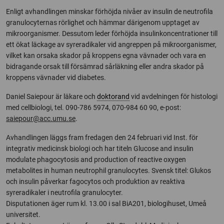
Enligt avhandlingen minskar förhöjda nivåer av insulin de neutrofila
granulocyternas rörlighet och hämmar därigenom upptaget av
mikroorganismer. Dessutom leder förhöjda insulinkoncentrationer till
ett ökat läckage av syreradikaler vid angreppen på mikroorganismer,
vilket kan orsaka skador på kroppens egna vävnader och vara en
bidragande orsak till försämrad sårläkning eller andra skador på
kroppens vävnader vid diabetes.
Daniel Saiepour är läkare och
doktorand
vid avdelningen för histologi
med cellbiologi, tel. 090-786 5974, 070-984 60 90, e-post:
saiepour@acc.umu.se
.
Avhandlingen läggs fram fredagen den 24 februari vid Inst. för
integrativ medicinsk biologi och har titeln Glucose and insulin
modulate phagocytosis and production of reactive oxygen
metabolites in human neutrophil granulocytes. Svensk titel: Glukos
och insulin påverkar fagocytos och produktion av reaktiva
syreradikaler i neutrofila granulocyter.
Disputationen äger rum kl. 13.00 i sal BiA201, biologihuset, Umeå
universitet.