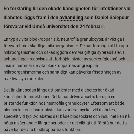
En förklaring till den ökade känsligheten för infektioner vid
diabetes läggs fram i den
avhandling
som Daniel Saiepour
försvarar vid Umeå universitet den 24 februari.
En typ av vita blodkroppar, s.k. neutrofila granulocyter, är viktiga i
försvaret mot skadliga mikroorganismer. De har förmåga att ta upp
mikroorganismer och oskadliggöra dem via giftiga syreradikaler. I
avhandlingen redovisas att förhöjda nivåer av socker (glukos) och
insulin hämmar de vita blodkropparnas angrepp på
mikroorganismerma och samtidigt kan påverka frisättningen av
reaktiva syreradikaler.
Det är känt sedan länge att patienter med diabetes har ökad
känslighet för infektioner. Detta har delvis ansetts bero på en
bristande funktion hos neutrofila granulocyter. Eftersom att både
blodsocker och insulinnivåer kan variera mycket vid diabetes,
speciellt vid typ 2-diabetes där både blodsockret och insulinet kan nå
höga nivåer under längre perioder, är det viktigt att förstå hur detta
påverkar de vita blodkropparnas funktion.