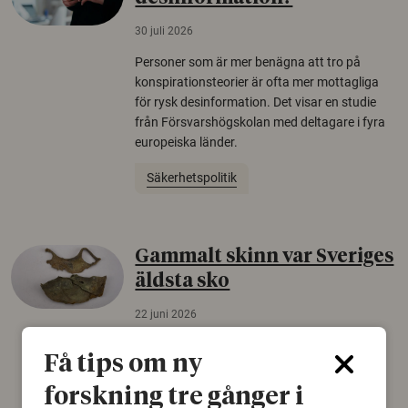
30 juli 2026
Personer som är mer benägna att tro på
konspirationsteorier är ofta mer mottagliga
för rysk desinformation. Det visar en studie
från Försvarshögskolan med deltagare i fyra
europeiska länder.
Säkerhetspolitik
Gammalt skinn var Sveriges
äldsta sko
22 juni 2026
Det som arkeologer länge trodde var en
Få tips om ny
björnfäll visar sig vara delar av en 2000 år
gammal sko. Fyndet bär spår av romerskt
forskning tre gånger i
skomode och beskrivs som mycket ovanligt i