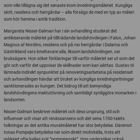
som ville tillägna sig det senaste inom inredningsmåleriet. Kungliga
slott, residens och herrgårdar − alla försågs de med en typ av måleri
som hör hemma i antik tradition.
Margareta Nisser-Dalman har i sin avhandling studerat det
antikiserande måleriet på tillträdande landshövdingen i Falun, Johan
Magnus af Nordins, residens och på nio herrgårdar i Dalarna och
Gästrikland vars innehavare alla, liksom landshövdingen, var
bruksägare. Hon söker förklaringar till varför måleriet ser ut som det
gör och varför det uppvisar de skillnader som kan iakttas. Gustav III
lämnade indirekt synpunkter på renoveringsarbetena på residenset
och avhandlingen hävdar att bruket av kungliga inredningsritningar
sanktionerades av kungen. Det bidrog till att bemyndiga
landshövdingens maktutövning och samtidigt synliggöra monarken i
landsorten.
Nisser-Dalman beskriver måleriet och dess ursprung, stil och
influenser och visar att renässansens och det sena 1700-talets
tolkningar av det antika muralmåleriet har stor betydelse. Däremot
tonas Pompejis betydelse ner som direkt motivkälla, trots att
måleriet ofta kallas just ”pompejanskt”. Hon undersöker också