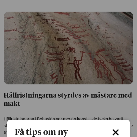
Hällristningarna styrdes av mästare med
makt
Hällristningarna i Bohuslän var mer än konst – de tycks ha varit
strikt kontrollerade av mästare som lärde ut hantverket och formade
Få tips om ny
traditionerna. En avhandling vid Göteborgs universitet visar hur