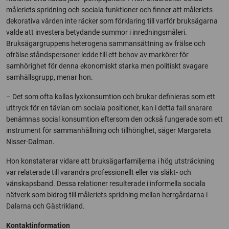
måleriets spridning och sociala funktioner och finner att måleriets
dekorativa värden inte räcker som förklaring till varför bruksägarna
valde att investera betydande summor i inredningsmåleri.
Bruksägargruppens heterogena sammansättning av frälse och
ofrälse ståndspersoner ledde till ett behov av markörer för
samhörighet för denna ekonomiskt starka men politiskt svagare
samhällsgrupp, menar hon.
– Det som ofta kallas lyxkonsumtion och brukar definieras som ett
uttryck för en tävlan om sociala positioner, kan i detta fall snarare
benämnas social konsumtion eftersom den också fungerade som ett
instrument för sammanhållning och tillhörighet, säger Margareta
Nisser-Dalman.
Hon konstaterar vidare att bruksägarfamiljerna i hög utsträckning
var relaterade till varandra professionellt eller via släkt- och
vänskapsband. Dessa relationer resulterade i informella sociala
nätverk som bidrog till måleriets spridning mellan herrgårdarna i
Dalarna och Gästrikland.
Kontaktinformation