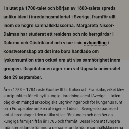
I slutet på 1700-talet och början av 1800-talets spreds
antika ideal i inredningsmåleriet i Sverige, framför allt
inom de högre samhällsklasserna. Margareta Nisser-
Dalman har studerat ett residens och nio herrgårdar i
Dalarna och Gästrikland och visar i sin
avhandling
i
konstvetenskap att det inte bara handlade om
lyxkonsumtion utan också om att visa samhörighet inom
gruppen. Disputationen äger rum vid Uppsala universitet
den 29 september.
Åren 1783 – 1784 reste Gustav III till Italien och Frankrike, vilket blev
startpunkten för ett nytt kungligt inredningsideal i Sverige. I Italien
pågick en mängd arkeologiska utgrävningar och för kungahus runt
om i Europa blev antiken återigen ett ideal. I Sverige skapades ett
antal inredningar i den antika stilen för kungen och den övriga
kungliga familjen från år 1785 och framåt. Dessa kom att fungera
mönsterbildande för andra personer ur de högre samhällsklasserna