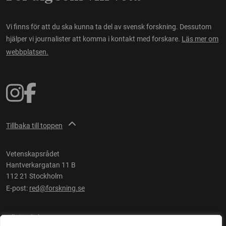
Vi finns för att du ska kunna ta del av svensk forskning. Dessutom
hjälper vi journalister att komma i kontakt med forskare.
Läs mer om
webbplatsen.
Tillbaka till toppen
Vetenskapsrådet
Hantverkargatan 11 B
112 21 Stockholm
E-post:
red@forskning.se
Tillgänglighet