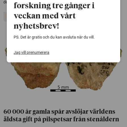
dessa ristare aktivt påverkade både ritualer och socialt liv.
forskning tre gånger i
veckan med vårt
Arkeologi
nyhetsbrev!
PS. Det är gratis och du kan avsluta när du vill.
Jag vill prenumerera
60 000 år gamla spår avslöjar världens
äldsta gift på pilspetsar från stenåldern