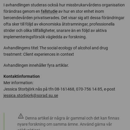
I avhandlingen studeras också hur missbrukarvårdens organisation
förändras genom en
fallstudie
av hur en stor enhet inom
beroendevården privatiserades. Det visar sig att dessa förändringar
ofta sker till följd av ekonomiska åtstramningar, professionella
strider och olika tillfälligheter, snarare än en följd av aktiva
implementeringsförsök vägledda av forskning.
Avhandlingens titel: The social ecology of alcohol and drug
treatment: Client experiences in context
Avhandlingen innehåller fyra artiklar.
Kontaktinformation
Mer information:
Jessica Storbjörk nås på tfn 08-161468, 070-756 14 85, e-post
jessica.storbjork@sorad.su.se
warning
Denna artikel är några år gammal och det kan finnas
nyare forskning om samma ämne. Använd gärna vår