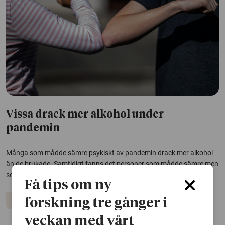
Vissa drack mer alkohol under
pandemin
Många som mådde sämre psykiskt av pandemin drack mer alkohol
än de brukade. Samtidigt fanns det personer som mådde sämre men
som drack mindre, det var framför allt yngre.
Få tips om ny
forskning tre gånger i
Alkohol
Coronaviruset
Psykisk hälsa
veckan med vårt