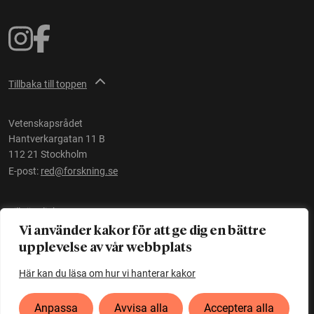
Tillbaka till toppen
Vetenskapsrådet
Hantverkargatan 11 B
112 21 Stockholm
E-post:
red@forskning.se
Tillgänglighet
Vi använder kakor för att ge dig en bättre
upplevelse av vår webbplats
Ett initiativ av
Vetenskapsrådet
Här kan du läsa om hur vi hanterar kakor
Anpassa
Avvisa alla
Acceptera alla