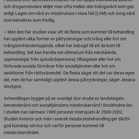
och droganvändare skiljer man ofta mellan den tvångsvård som ges
enligt Lagen om vård av missbrukare i vissa fall (LVM) och övrig vård
som betraktas som frivillig.
– Men den här studien visar att de flesta som kommer till behandling
har upplevt olika former av påtryckningar och tvång eller hot om
tvångsomhändertagande, vilket har bidragit till att de kom till
behandling. Det kan handla om ultimatum från närstående,
uppmaningar från sjukvårdspersonal, tillsägelser eller hot om
förlorade sociala förmåner från socialtjänsten eller hot om
sanktioner från rättsväsendet. De flesta säger att det var deras egen
idé, men de har samtidigt upplevt dessa påtryckningar, säger Jessica
Storbjörk.
Avhandlingen bygger på en ovanligt stor studie av landstingets
beroendevård och socialtjänstens missbrukarvård i Stockholms län.
I studien har närmare 1900 personer intervjuats år 2000-2002.
Studien Kvinnor och män i svensk missbruksbehandling ger därför
god kunskap om hur och varför personer kommer till
missbrukarvården.