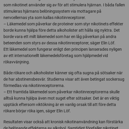
som nikotinet använder sig av för att stimulera hjärnan. I båda fallen
stimuleras hjärnans belöningssystem via mottagare på
nervcellernas yta som kallas nikotinreceptorer.
– Läkemedel som påverkar de proteiner som styr nikotinets effekter
borde kunna hjälpa före detta alkoholister att hålla sig nyktra. Det
borde vara ett milt läkemedel som har en låg påverkan på andra
beteenden som styrs av dessa nikotinreceptorer, säger Elin Löf.
Ett läkemedel som fungerar enligt den principen lanserades nyligen
av ett internationellt läkemedelsföretag som hjälpmedel vid
rökavvänjning.
Både rökare och alkoholister känner sig ofta sugna på sötsaker när
de har abstinensbesvär. Studierna visar att även betingat sockersug
förmedlas via nikotinreceptorerna.
– Ett framtida läkemedel som påverkar nikotinreceptorerna skulle
alltså kunna hjälpa även mot suget efter sötsaker. Det är en viktig
upptäck eftersom viktökning är en vanlig orsak till att före detta
rökare börjar röka igen, säger Elin Löf.
Resultaten visar också att kronisk nikotinanvändning kan förstärka
de belönande effekterna av alkohol. Samtidigt förefaller nikotinet