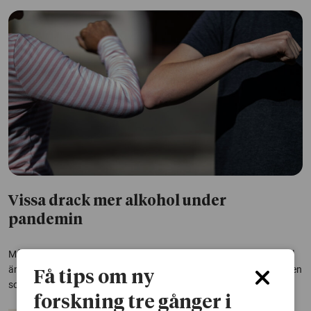
Vissa drack mer alkohol under
pandemin
Många som mådde sämre psykiskt av pandemin drack mer alkohol
än de brukade. Samtidigt fanns det personer som mådde sämre men
Få tips om ny
som drack mindre, det var framför allt yngre.
forskning tre gånger i