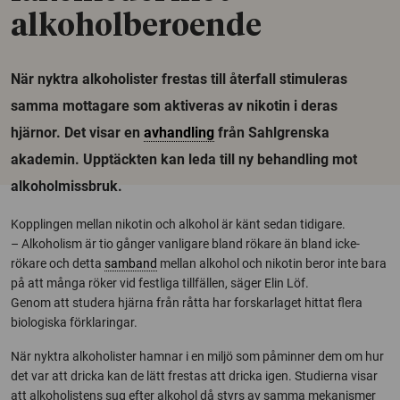
alkoholberoende
När nyktra alkoholister frestas till återfall stimuleras
samma mottagare som aktiveras av nikotin i deras
hjärnor. Det visar en
avhandling
från Sahlgrenska
akademin. Upptäckten kan leda till ny behandling mot
alkoholmissbruk.
Kopplingen mellan nikotin och alkohol är känt sedan tidigare.
– Alkoholism är tio gånger vanligare bland rökare än bland icke-
rökare och detta
samband
mellan alkohol och nikotin beror inte bara
på att många röker vid festliga tillfällen, säger Elin Löf.
Genom att studera hjärna från råtta har forskarlaget hittat flera
biologiska förklaringar.
När nyktra alkoholister hamnar i en miljö som påminner dem om hur
det var att dricka kan de lätt frestas att dricka igen. Studierna visar
att alkoholistens sug efter alkohol då styrs av samma mekanismer