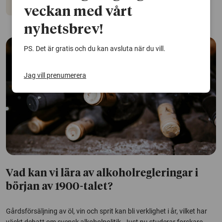
Alkohol
Coronaviruset
Psykisk hälsa
veckan med vårt
nyhetsbrev!
PS. Det är gratis och du kan avsluta när du vill.
Jag vill prenumerera
Vad kan vi lära av alkoholregleringar i
början av 1900-talet?
Gårdsförsäljning av öl, vin och sprit kan bli verklighet i år, vilket har