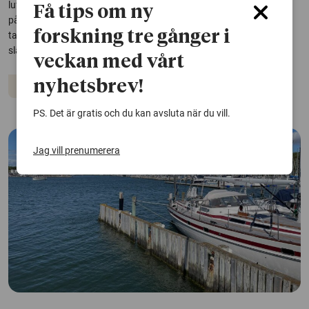
luftföroreningar. Utsläppen i bostadsområden kan ha stor lokal
Få tips om ny
påverkan på luftkvaliteten – men de kommer att minska framöver, i
forskning tre gånger i
takt med att äldre vedpannor och kaminer byts ut mot nya som
släpper ut mindre. Det...
veckan med vårt
nyhetsbrev!
Miljöföroreningar
PS. Det är gratis och du kan avsluta när du vill.
Jag vill prenumerera