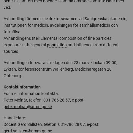
och zink jämfört med boende i samma område som inte eldar med
ved.
Avhandling för medicine doktorsexamen vid Sahlgrenska akademin,
institutionen för medicin, avdelningen för samhällsmedicin och
folkhälsa
Avhandlingens titel: Elemental composition of fine particles:
exposure in the general
population
and influence from different
sources
Avhandlingen försvaras fredagen den 23 mars, klockan 09.00,
Lyktan, konferenscentrum Wallenberg, Medicinaregatan 20,
Göteborg.
Kontaktinformation
För mer information kontakta:
Peter Molnár, telefon: 031-786 28 57, e-post:
peter.molnar@amm.gu.se
Handledare:
Docent
Gerd Sällsten, telefon: 031-786 28 97, e-post:
gerd.sallsten@amm.gu.se