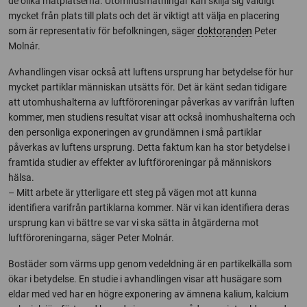
de olika mätplatserna. Utomhusmätningar kan skilja sig väldigt
mycket från plats till plats och det är viktigt att välja en placering
som är representativ för befolkningen, säger
doktoranden
Peter
Molnár.
Avhandlingen visar också att luftens ursprung har betydelse för hur
mycket partiklar människan utsätts för. Det är känt sedan tidigare
att utomhushalterna av luftföroreningar påverkas av varifrån luften
kommer, men studiens resultat visar att också inomhushalterna och
den personliga exponeringen av grundämnen i små partiklar
påverkas av luftens ursprung. Detta faktum kan ha stor betydelse i
framtida studier av effekter av luftföroreningar på människors
hälsa.
– Mitt arbete är ytterligare ett steg på vägen mot att kunna
identifiera varifrån partiklarna kommer. När vi kan identifiera deras
ursprung kan vi bättre se var vi ska sätta in åtgärderna mot
luftföroreningarna, säger Peter Molnár.
Bostäder som värms upp genom vedeldning är en partikelkälla som
ökar i betydelse. En studie i avhandlingen visar att husägare som
eldar med ved har en högre exponering av ämnena kalium, kalcium