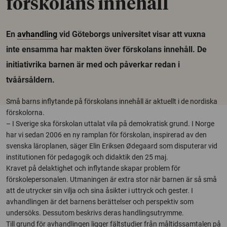
förskolans innehåll
En
avhandling
vid Göteborgs universitet visar att vuxna
inte ensamma har makten över förskolans innehåll. De
initiativrika barnen är med och påverkar redan i
tvåårsåldern.
Små barns inflytande på förskolans innehåll är aktuellt i de nordiska
förskolorna.
– I Sverige ska förskolan uttalat vila på demokratisk grund. I Norge
har vi sedan 2006 en ny ramplan för förskolan, inspirerad av den
svenska läroplanen, säger Elin Eriksen Ødegaard som disputerar vid
institutionen för pedagogik och didaktik den 25 maj.
Kravet på delaktighet och inflytande skapar problem för
förskolepersonalen. Utmaningen är extra stor när barnen är så små
att de utrycker sin vilja och sina åsikter i uttryck och gester. I
avhandlingen är det barnens berättelser och perspektiv som
undersöks. Dessutom beskrivs deras handlingsutrymme.
Till grund för avhandlingen ligger fältstudier från måltidssamtalen på