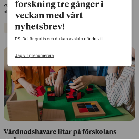
forskning tre gånger i
verksamheten håller otillräckligt kvalitet - eller går inte på förskola
alls.
veckan med vårt
nyhetsbrev!
Förskola
Barn och unga
Psykisk hälsa
PS. Det är gratis och du kan avsluta när du vill.
Jag vill prenumerera
Vårdnadshavare litar på förskolans