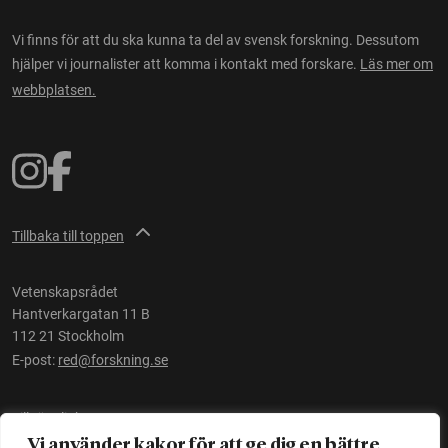
Vi finns för att du ska kunna ta del av svensk forskning. Dessutom
hjälper vi journalister att komma i kontakt med forskare.
Läs mer om
webbplatsen.
Tillbaka till toppen
Vetenskapsrådet
Hantverkargatan 11 B
112 21 Stockholm
E-post:
red@forskning.se
Tillgänglighet
Vi använder kakor för att ge dig en bättre