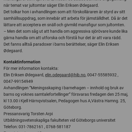
när temat var jultomtar säger Elin Eriksen Ødegaard.
Det tolkar hon i avhandlingen som att förskolläraren är styrd av sitt
samhällsuppdrag, som innebär att arbeta för jämställdhet. Då är det
lättare att acceptera en snäll och givmild mansfigur som jultomten.
– Men det som såg ut att handla om aggressiva sjörövare kunde lika
gärna handla om att utforska och förstå hur det är att vara rädd.
Det fanns alltså paradoxer i barns berättelser, säger Elin Eriksen
Ødegaard.
Kontaktinformation
För mer information kontakta:
Elin Eriksen Ødegaard,
elin.odegaard@hib.no
, 0047-55585932 ,
0047-99154949
Avhandlingen ”Meningsskaping i barnehagen – innhold og bruk av
barns og voknes samtalefortellinger” försvaras fredagen den 25 maj,
kl 13.00 i Kjell Härnqvistsalen, Pedagogen hus A,Västra Hamng. 25,
Göteborg.
Pressansvarig Torsten Arpi
Utbildningsvetenskapliga fakulteten vid Göteborgs universitet
Telefon: 031-7862161 , 0768-581187