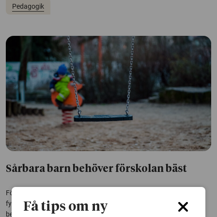
Pedagogik
Sårbara barn behöver förskolan bäst
Förskolan har en unik möjlighet att främja barns psykiska och
fysiska hälsa. De positiva effekterna är starkast för de barn som
Få tips om ny
behöver det mest. Men dessa barn går oftare på en förskola där