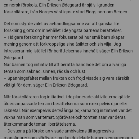
en norsk förskola. Elin Eriksen Ødegaard är själv i grunden
förskollärare, från Norges västligaste stad Florø, norr om Bergen.
Det som styrde valet av avhandlingsämne var att ganska lite
forskning gjorts om innehållet i de yngsta barnens berättelser.
– Tidigare forskning har mer fokuserat på hur små barn skapar
mening genom att förkroppsliga sina åsikter och sin vilja. Jag
intresserar mig istället för berättelsernas innehåll, säger Elin Eriksen
Ødegaard.
När barnen tog initiativ till att berätta handlade det om allvarliga
teman som saknad, sinnen, rädsla och lust.
– Spänningsfältet mellan fruktan och fröjd visade sig vara särskilt
viktigt för dem, säger Elin Eriksen Ødegaard.
När förskolläraren tog initiativet i de planerade aktiviteterna gällde
åldersanpassade teman i berättelserna som exempelvis djur eller
räknetal. När exempelvis de tvååriga pojkarna tog initiativet var det
vuxna män som var temat. Sjörövare och tomtenissar var deras
återkommande teman i berättelserna.
– De vuxna på förskolan visade ambivalens till aggressiva
mansfigurer som sjörövare, medan de delade barnens engagemang