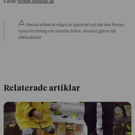
E-post:
torsten.arpi@gu.se
warning
Denna artikel är några år gammal och det kan finnas
nyare forskning om samma ämne. Använd gärna vår
sökfunktion!
Relaterade artiklar